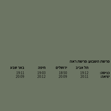
פרשת השבוע: פרשת ראה
תל אביב
ירושלים
חיפה
באר שבע
כניסה:
19:12
18:50
19:03
19:11
יציאה:
20:11
20:09
20:12
20:09