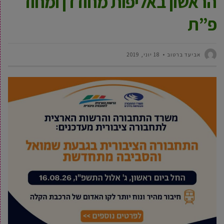
הראשון באליפות מחוז דן ומחוז
פ”ת
אביעד ברטוב
18 יוני, 2019