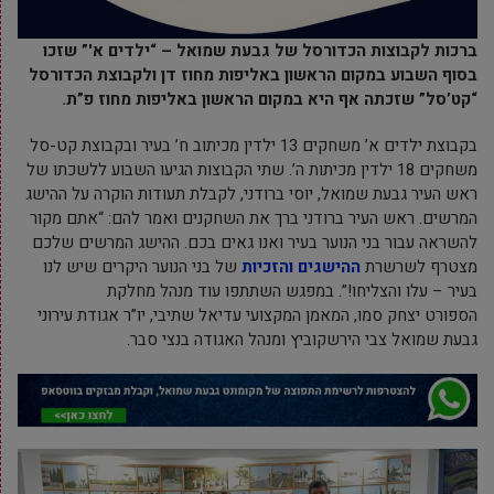
ברכות לקבוצות הכדורסל של גבעת שמואל – “ילדים א'” שזכו
בסוף השבוע במקום הראשון באליפות מחוז דן ולקבוצת הכדורסל
“קט’סל” שזכתה אף היא במקום הראשון באליפות מחוז פ”ת.
בקבוצת ילדים א’ משחקים 13 ילדין מכיתוב ח’ בעיר ובקבוצת קט-סל
משחקים 18 ילדין מכיתות ה’. שתי הקבוצות הגיעו השבוע ללשכתו של
ראש העיר גבעת שמואל, יוסי ברודני, לקבלת תעודות הוקרה על ההישג
המרשים. ראש העיר ברודני ברך את השחקנים ואמר להם: “אתם מקור
להשראה עבור בני הנוער בעיר ואנו גאים בכם. ההישג המרשים שלכם
מצטרף לשרשרת
ההישגים והזכיות
של בני הנוער היקרים שיש לנו
בעיר – עלו והצליחו!”. במפגש השתתפו עוד מנהל מחלקת
הספורט יצחק סמו, המאמן המקצועי עדיאל שתיבי, יו”ר אגודת עירוני
גבעת שמואל צבי הירשקוביץ ומנהל האגודה בנצי סבר.