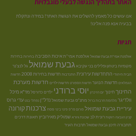
האתר בתהליך הנגשה לבעלי מוגבלויות
אנו עושים כל מאמץ להשלים את הנגשת האתר! במידה ונתקלת
בבעיה אנא פנה אלינו!
תגיות
איכות הסביבה
אולפנת אמי''ת
בחירות
אולפנת אמי"ת גבעת שמואל
בחירות
גבעת שמואל
בני עקיבא
גל לנצ'נר
מקומיות
ביטחון ופלילים
התחדשות עירונית
חדשות בחירות 2008
הבית היהודי
התנדבות
חדשות
חדשות מערכת
חדשות הנוער
חדשות ילדים
הגמלאים
חדשות הספורט
יוסי ברודני
החינוך
מיכל
חינוך
מד"א
ילדים
כדורסל
יום הזיכרון
וולדיגר
נדל''ן
עדי גרוס
מתנ"ס גבעת שמואל
מלחמת חרבות ברזל
נפתלי בנט
צרכנות
קורונה
עיריית גבעת שמואל
פסח
פורום פו"פ
פינוי בינוי
רונית לב
שמוליק מאירוביץ
תאונת דרכים
שכונת גיורא
קניון הגבעה
רווקות
תחבורה
תיכון גבעת שמואל
תרבות העיר