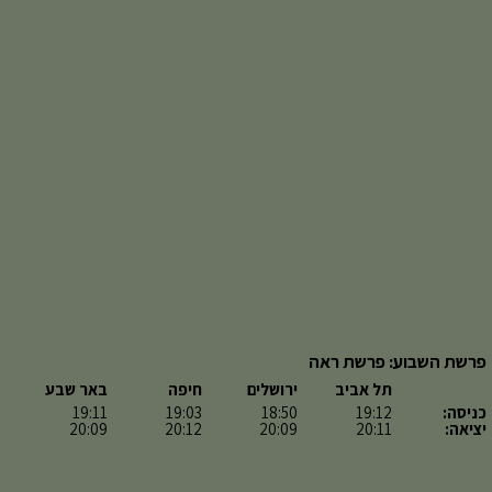
פרשת השבוע: פרשת ראה
תל אביב
ירושלים
חיפה
באר שבע
כניסה:
19:12
18:50
19:03
19:11
יציאה:
20:11
20:09
20:12
20:09