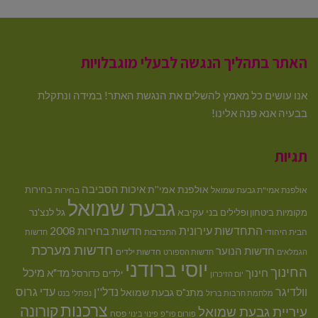
האתר בתהליך הנגשה לבעלי מוגבלויות
אנו עושים כל מאמץ להשלים את הנגשת האתר! במידה ונתקלת
בבעיה אנא פנה אלינו!
תגיות
איכות הסביבה
אולפנת אמי''ת
בחירות
אולפנת אמי"ת גבעת שמואל
בחירות
גבעת שמואל
בני עקיבא
גל לנצ'נר
מקומיות
ביטחון ופלילים
התחדשות עירונית
חדשות בחירות 2008
הבית היהודי
התנדבות
חדשות
חדשות מערכת
חדשות הנוער
חדשות ילדים
הגמלאים
חדשות הספורט
יוסי ברודני
החינוך
מיכל
חינוך
מד"א
ילדים
כדורסל
יום הזיכרון
וולדיגר
נדל''ן
עדי גרוס
מתנ"ס גבעת שמואל
מלחמת חרבות ברזל
נפתלי בנט
צרכנות
קורונה
עיריית גבעת שמואל
פסח
פורום פו"פ
פינוי בינוי