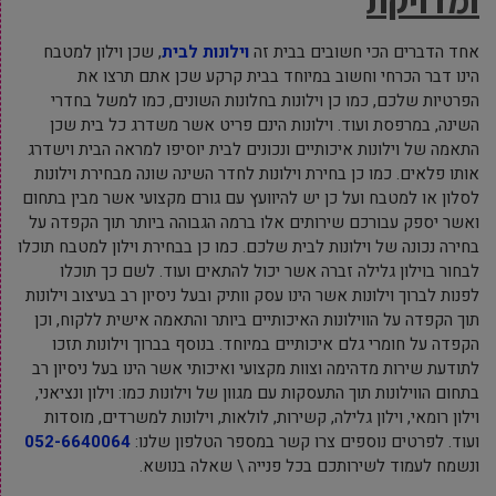
אחד הדברים הכי חשובים בבית זה
וילונות לבית
, שכן וילון למטבח
הינו דבר הכרחי וחשוב במיוחד בבית קרקע שכן אתם תרצו את
הפרטיות שלכם, כמו כן וילונות בחלונות השונים, כמו למשל בחדרי
השינה, במרפסת ועוד. וילונות הינם פריט אשר משדרג כל בית שכן
התאמה של וילונות איכותיים ונכונים לבית יוסיפו למראה הבית וישדרג
אותו פלאים. כמו כן בחירת וילונות לחדר השינה שונה מבחירת וילונות
לסלון או למטבח ועל כן יש להיוועץ עם גורם מקצועי אשר מבין בתחום
ואשר יספק עבורכם שירותים אלו ברמה הגבוהה ביותר תוך הקפדה על
בחירה נכונה של וילונות לבית שלכם. כמו כן בבחירת וילון למטבח תוכלו
לבחור בוילון גלילה זברה אשר יכול להתאים ועוד. לשם כך תוכלו
לפנות לברוך וילונות אשר הינו עסק וותיק ובעל ניסיון רב בעיצוב וילונות
תוך הקפדה על הווילונות האיכותיים ביותר והתאמה אישית ללקוח, וכן
הקפדה על חומרי גלם איכותיים במיוחד. בנוסף בברוך וילונות תזכו
לתודעת שירות מדהימה וצוות מקצועי ואיכותי אשר הינו בעל ניסיון רב
בתחום הווילונות תוך התעסקות עם מגוון של וילונות כמו: וילון ונציאני,
וילון רומאי, וילון גלילה, קשירות, לולאות, וילונות למשרדים, מוסדות
ועוד. לפרטים נוספים צרו קשר במספר הטלפון שלנו:
052-6640064
ונשמח לעמוד לשירותכם בכל פנייה \ שאלה בנושא.