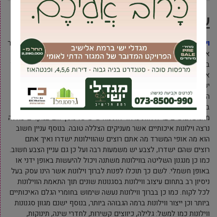
עיצוב ושמירה על מקום העבודה
וילונות למשרד
הינם פריט חשוב במשרדים שכן עיצוב הווילון הינו דבר
אשר משפיע רבות על המשרד ועל האופי שלו שכן אנחנו נרצה לבחור
בעיצוב המושלם ביותר עבור וילון למשרד שלנו וכן לדאוג לכך שהווילון
אכן ישדר את מה שאנחנו רוצים לשדר וכן שהוא יהיה גם איכותי. כמו
ישנם מקרים בהם נרצה להקרין מצגות ונרצה ווילונות אשר מעניקים לנו
הצללה מוחלטת של המקום ועל כן יש צורך בלבחור וילונות בקפידה,
בנוסף ישנו את עניין המחשבים שכן יותר מדיי שמש מונעת
מהמשתמשים בו לראות כראוי את מה שיש על מסך וגם במקרים כאלה
נרצה וילונות איכותיים אשר מעניקים הצללה טובה. בנוסף עניין חשוב
הוא מה אופי המשרד מה אתם רוצים שהווילונות ישדרו ואיך אתם
רוצים שהם ישדרו, לצבע יש משמעות רבה ועל כן גם עניין הצבע חשוב.
כמו כן מנגנון השליטה בווילונות משתנה ויכול להיעשות באופן ידני או
באופן חשמלי. לשם כך תוכלו לפנות לברוך וילונות אשר הינו עסק בעל
ניסיון רב בתחום עיצוב ווילונות בסגנונות שונים תוך התאמת הווילונות
לכל לקוח. כמו כן בברוך ווילונות נעשה שימוש בחומרי הגלם האיכותיים
ביותר וכן ייצור ווילונות ברמה הגבוהה ביותר, בנוסף ישנם מגוון סגנונות
ווילונות כמו למשל: גלילה, כיווצים קשירות, לחדרי שינה, תינוקות,