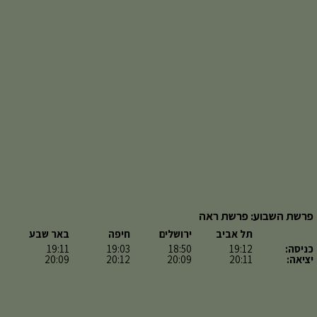
פרשת השבוע: פרשת ראה
תל אביב
ירושלים
חיפה
באר שבע
כניסה:
19:12
18:50
19:03
19:11
יציאה:
20:11
20:09
20:12
20:09