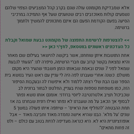
אלא שמבדיקת מקומונט עולה שגם בקרב קהל המצביעים הצפוי שלהם
נשמעים קולות מאוכזבים רבים שטוענים שעל אף התמיכה במרכיבי
הסיעה בפעם הקודמת הפעם הם אינם מתכוונים להמשיך ולתמוך
ברשימה.
>> להצטרפות לרשימת התפוצה של מקומונט גבעת שמואל וקבלת
כל העדכונים ראשונים בווטסאפ, לחץ/י כאן <<
אחת התושבות איתן שוחחנו, אשר ביקשה להישאר בעילום שם מאחר
והיא נמצאת בקשר קרוב עם חברי הרשימה, סיפרה לנו: “הגעתי לגבעת
שמאל לפני 7 שנים ובאמת שבאותו הזמן חשבתי שהעיר היא מקום
מושלם. כשנה אחרי שעברנו לפה היה לי עניין עם ראש העיר בנושא בית
הספר שבו הבת שלי רצתה ללמוד ולא איפשרו לה ובעקבות הסיפור
הזה, כמו משפחות נוספות שהיו בעניין, החלטנו לבחור ברונית לב
שכביכול תציב אלטרנטיבה ליוסי ברודני. אומנם אותו נושא נפתר
לבסוף אך הכאב על מה שעברנו לא נפתר ואילו רונית שבחרנו בה אז
תחת ההבטחה ‘להחליף את הראיס’ – שיתפה איתו פעולה במשך 5
שנים ‘על מלא’. הבנו שהיא אישה נחמדה מאוד וחביבה מאוד – אבל
אופוזציונרית היא לא. היא כנראה מעדיפה להיות בטוב עם כולם – ולנו
זה פחות מתאים”.