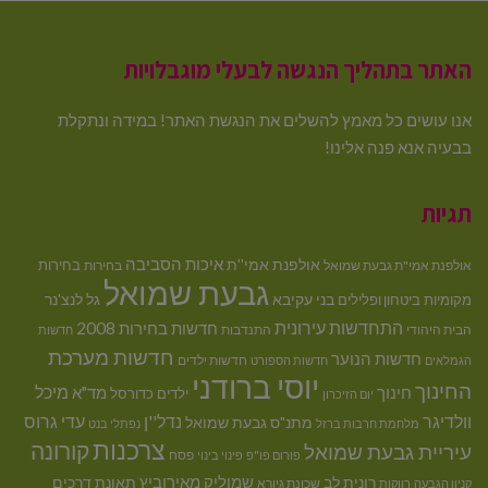
האתר בתהליך הנגשה לבעלי מוגבלויות
אנו עושים כל מאמץ להשלים את הנגשת האתר! במידה ונתקלת
בבעיה אנא פנה אלינו!
תגיות
איכות הסביבה
אולפנת אמי''ת
בחירות
אולפנת אמי"ת גבעת שמואל
בחירות
גבעת שמואל
בני עקיבא
גל לנצ'נר
מקומיות
ביטחון ופלילים
התחדשות עירונית
חדשות בחירות 2008
הבית היהודי
התנדבות
חדשות
חדשות מערכת
חדשות הנוער
חדשות ילדים
הגמלאים
חדשות הספורט
יוסי ברודני
החינוך
מיכל
חינוך
מד"א
ילדים
כדורסל
יום הזיכרון
וולדיגר
נדל''ן
עדי גרוס
מתנ"ס גבעת שמואל
מלחמת חרבות ברזל
נפתלי בנט
צרכנות
קורונה
עיריית גבעת שמואל
פסח
פורום פו"פ
פינוי בינוי
רונית לב
שמוליק מאירוביץ
תאונת דרכים
שכונת גיורא
קניון הגבעה
רווקות