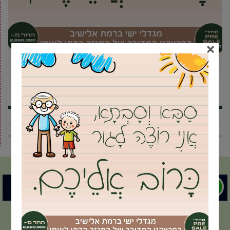
×
« פוסט קודם
פוסט הבא »