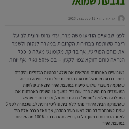
בגבעת שמואל
‫אליאור כהן
11 ספטמבר, 2023
לפני שבועיים הודיעו משה מרר, עדי גרוס ורונית לב על
ריצה משותפת בבחירות הקרובות במטרה לנסות ולשמר
את כוחם הפוליטי, אך בדיקת מקומונט מעלה כי ככל
הנראה כוחם דווקא צפוי לקטון – בכ-50% ואולי אף יותר.
בשבועיים האחרונים ממלאים את שלטי החוצות הגדולים והיקרים
ביותר בגבעת שמואל מודעות הבחירות של חברי רשימה חדשה
שהוקמה משברי שלוש סיעות במועצת העיר היוצאת. שלושת
המועמדים הם משה מרר, שהוביל במשך 15 השנים האחרונות את
המפלגה החילונית “חופש” בגבעת שמואל, עדי גרוס – שמאז
שהתפרקה הבית היהודי נותר ללא בית פוליטי ורונית לב שנבחרה לפני 5
שנים כשהתמודדה מול ראש העיר המכהן, אך מאז חברה אליו מיד
לאחר הבחירות ובמשך כל הקדנציה תמכה בו ב-100% מההצבעות
במועצת העיר.