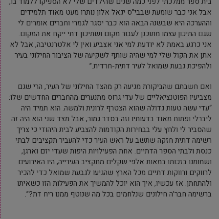
בית ספר ממלכתי לפני כמה שנים שהילדים שלי לא הספיקו ללמוד בו,
אבל אני כבר שומעת שבבי”ס יגאל אלון נותרו מעט מאוד תלמידים
וההערכה היא שבשנה הבאה הוא כבר יסגר לגמרי וחברים אומרים לי
שגם התיכון עצמו מתוכנן לעבור מקום ושתיכון דתי ייקח את המקום.
אני כרגע באמת לא יודעת למי אני אצביע ואין לי אלטרנטיבה, אבל לא
אתן את הקול שלי למי שהיה שותף לשקיעה של הציבור החילוני בעיר
ולהפיכת גבעת שמואל לעיר דתית-חרדית.”
ואם חשבתם שהביקורת מגיעה רק מהצד החילוני של העיר, הרי שגם
מצביעיו הפוטנציאליים של עדי גרוס מתנערים מהחברים החדשים שלו:
“עדי עשה טעות גדולה שהוא הצטרף לרונית ולמשה. הוא תמיד היה
ליברלי ופתוח מאוד בדעותיו וזה בסדר גמור, אבל מצד שני הוא היה זה
שהסביר לי ולחץ עלי בבחירות הקודמות להצביע לבית היהודי כי צריך
רשימה דתית חזקה שתשב על ראש העיר כדי להעביר תקציבים לבתי
כנסת ולבתי הספר הדתיים. אחת הפעילויות היפות שעדי יזם וארגן,
ושמומנו בזכותו במאות אלפי שקלים מתקציב העירייה, היו האירועים
לרווקים ורווקות דתיים מכל הארץ שהגיעו לגבעת שמואל כדי להכיר
ולהתחתן. אז עכשיו, איך הוא יוכל להמשיך את הפעילות הזו כשאיתו
ברשימה חבר’ה חילונים שנלחמים בכל מה שנוטף ממנו ריח דת?”.