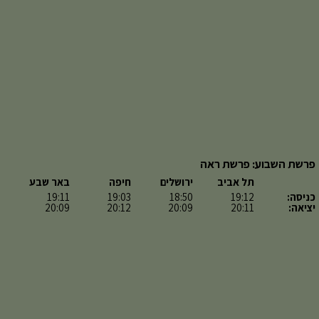
פרשת השבוע: פרשת ראה
תל אביב
ירושלים
חיפה
באר שבע
כניסה:
19:12
18:50
19:03
19:11
יציאה:
20:11
20:09
20:12
20:09