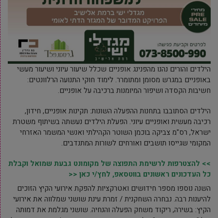
הילדים והורים נהנו מהפנינג אופניים שכלל שיעור עיוני ושיעור מעשי
באופניים במגרש מסומן ומתומרר. לימוד חוקי התנועה הרלוונטים:
חשיבות הקסדה ושיפור המיומנות ברכיבה על אופניים.
הילדים הסתובבו בתחנות ההפעלה השונות: תקינות אופניים, חידון,
רכיבה מעשית ואופניים עיוני. הפעלת הילדים נעשתה בשיתוף משטרת
ישראל, רס"מ צביקה בוכמן השוטר הקהילתי ואנשי המשמר האזרחי
המקומי שגייסו תושבים ואורחים לשורות המתנדבים.
>> להצטרפות לרשימת התפוצה של מקומונט גבעת שמואל וקבלת
כל העדכונים ראשונים בווטסאפ, לחץ/י כאן <<
השנה נוספו מספר חידושים ואטרקציות להפקת אירועי הקיץ הזוכים
להיענות רבה. נבחרה השחקנית / זמרת עינת שושני שמלווה את אירועי
הקיץ: בשירה, ריקוד משחק הפעלה והנחיה. שושני מגלמת את דמותה