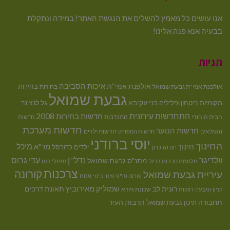
אנו עושים כל מאמץ להשלים את הנגשת האתר! במידה ונתקלת
בבעיה אנא פנה אלינו!
תגיות
איכות הסביבה
אולפנת אמי''ת
בחירות
אולפנת אמי"ת גבעת שמואל
בחירות
גבעת שמואל
בני עקיבא
גל לנצ'נר
מקומיות
ביטחון ופלילים
התחדשות עירונית
חדשות בחירות 2008
הבית היהודי
התנדבות
חדשות
חדשות מערכת
חדשות הנוער
חדשות ילדים
הגמלאים
חדשות הספורט
יוסי ברודני
החינוך
מיכל
חינוך
מד"א
ילדים
כדורסל
יום הזיכרון
וולדיגר
נדל''ן
עדי גרוס
מתנ"ס גבעת שמואל
מלחמת חרבות ברזל
נפתלי בנט
צרכנות
קורונה
עיריית גבעת שמואל
פסח
פורום פו"פ
פינוי בינוי
רונית לב
שמוליק מאירוביץ
תאונת דרכים
שכונת גיורא
קניון הגבעה
רווקות
תחבורה
תיכון גבעת שמואל
תרבות העיר