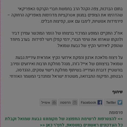
בתום הברכות, צפה הקהל הרב בחמשת חברי הקרקס האפריקאי
שהדהימו את הצופים במגוון אטרקציות מדהימות מאפריקה הרחוקה –
פירמידות אנושיות, לימבו עם אש, קפיצות חבלים.
אח"כ התקיים המופע המרכזי בניצוחו של הזמר המוכשר עמירן דביר
ולהקתו שארחו את שימי תבורי, ירמי קפלן וישי לפידות בערב מיוחד
שהופק לאירועי הקיץ של גבעת שמואל.
על ניצוח מלאכת ארגון והפקת אירועי הקיץ אחראית עיריית גבעת
שמואל בניצוחם של אייל ג'ורג, מנהל מחלקת תרבות ואירועים ומירב
בורשטיין דוברת העירייה בשיתוף מחלקת רישוי עסקים, ההנדסה,
הבטחון, הפיקוח התברואה, משטרת ישראל ומתנדבי המשמר האזרחי.
שיתוף
Twitter
Facebook
הדפסה
אימייל
פרסומת
>> להצטרפות לרשימת התפוצה של מקומונט גבעת שמואל וקבלת
כל העדכונים ראשונים בווטסאפ, לחץ/י כאן <<