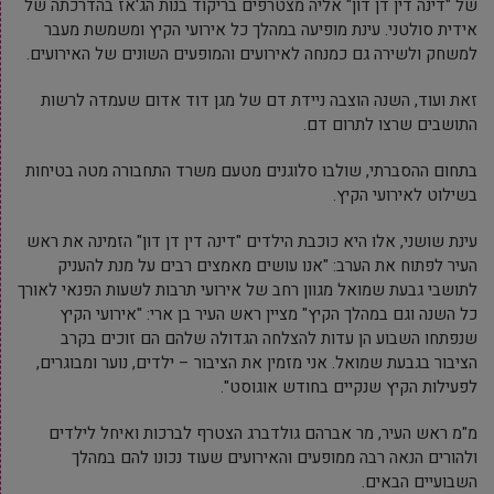
של "דינה דין דן דון" אליה מצטרפים בריקוד בנות הג'אז בהדרכתה של
אידית סולטני. עינת מופיעה במהלך כל אירועי הקיץ ומשמשת מעבר
למשחק ולשירה גם כמנחה לאירועים והמופעים השונים של האירועים.
זאת ועוד, השנה הוצבה ניידת דם של מגן דוד אדום שעמדה לרשות
התושבים שרצו לתרום דם.
בתחום ההסברתי, שולבו סלוגנים מטעם משרד התחבורה מטה בטיחות
בשילוט לאירועי הקיץ.
עינת שושני, אלו היא כוכבת הילדים "דינה דין דן דון" הזמינה את ראש
העיר לפתוח את הערב: "אנו עושים מאמצים רבים על מנת להעניק
לתושבי גבעת שמואל מגוון רחב של אירועי תרבות לשעות הפנאי לאורך
כל השנה וגם במהלך הקיץ" מציין ראש העיר בן ארי: "אירועי הקיץ
שנפתחו השבוע הן עדות להצלחה הגדולה שלהם הם זוכים בקרב
הציבור בגבעת שמואל. אני מזמין את הציבור – ילדים, נוער ומבוגרים,
לפעילות הקיץ שנקיים בחודש אוגוסט".
מ"מ ראש העיר, מר אברהם גולדברג הצטרף לברכות ואיחל לילדים
ולהורים הנאה רבה ממופעים והאירועים שעוד נכונו להם במהלך
השבועיים הבאים.