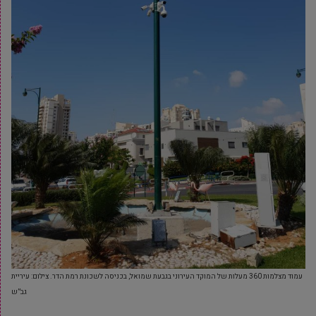
עמוד מצלמות 360 מעלות של המוקד העירוני בגבעת שמואל, בכניסה לשכונת רמת הדר. צילום: עיריית
גב”ש