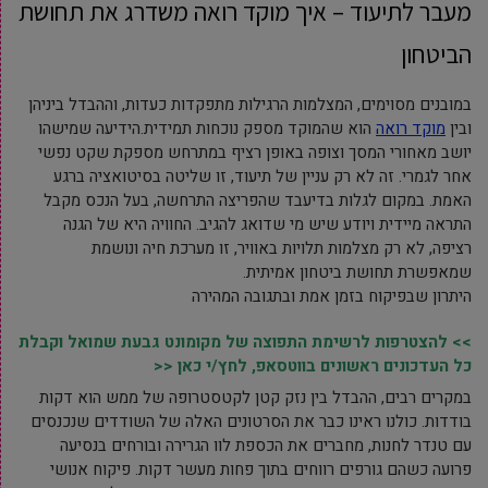
מעבר לתיעוד – איך מוקד רואה משדרג את תחושת
הביטחון
במובנים מסוימים, המצלמות הרגילות מתפקדות כעדות, וההבדל ביניהן
ובין
מוקד רואה
הוא שהמוקד מספק נוכחות תמידית.הידיעה שמישהו
יושב מאחורי המסך וצופה באופן רציף במתרחש מספקת שקט נפשי
אחר לגמרי. זה לא רק עניין של תיעוד, זו שליטה בסיטואציה ברגע
האמת. במקום לגלות בדיעבד שהפריצה התרחשה, בעל הנכס מקבל
התראה מיידית ויודע שיש מי שדואג להגיב. החוויה היא של הגנה
רציפה, לא רק מצלמות תלויות באוויר, זו מערכת חיה ונושמת
שמאפשרת תחושת ביטחון אמיתית.
היתרון שבפיקוח בזמן אמת ובתגובה המהירה
>> להצטרפות לרשימת התפוצה של מקומונט גבעת שמואל וקבלת
כל העדכונים ראשונים בווטסאפ, לחץ/י כאן <<
במקרים רבים, ההבדל בין נזק קטן לקטסטרופה של ממש הוא דקות
בודדות. כולנו ראינו כבר את הסרטונים האלה של השודדים שנכנסים
עם טנדר לחנות, מחברים את הכספת לוו הגרירה ובורחים בנסיעה
פרועה כשהם גורפים רווחים בתוך פחות מעשר דקות. פיקוח אנושי