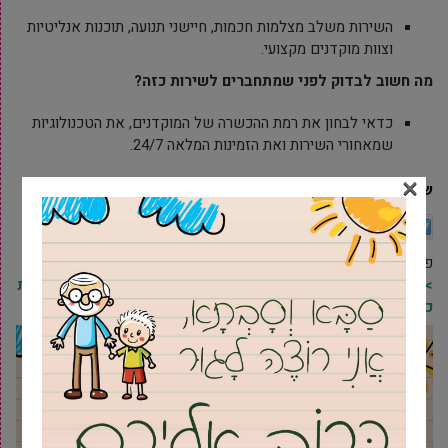
השירות משלב מצלמות חכמות, חיישני תנועה, תוכנות אנליטיות
וצוות מוקדנים מקצועי.
מה חשוב לבדוק לפני שמתחברים לשירות כזה?
כדאי לבחון את רמת ההכשרה של המוקדנים, את הטכנולוגיות
שמאחורי השירות ואת הזמינות המלאה 24/7.
×
שיתוף
Twitter
Facebook
הדפסה
אימייל
פרסומת
>> להצטרפות לרשימת התפוצה של מקומונט גבעת שמואל וקבלת
כל העדכונים ראשונים בווטסאפ, לחץ/י כאן <<