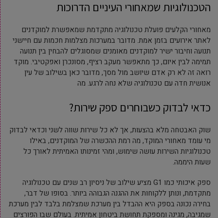
הטכנולוגיות שמאחורי העיניים הדרוכות
מאחורי הקלעים פועלת טכנולוגיה מתקדמת שמאפשרת למוקדנים
לאתר אירועים בזמן אמת. מדובר במערכות מצלמות חכמות עם חיישני
תנועה וחיבור ישיר למוקדנים מאומנים שמסוגלים להבחין בין תנועה
תמימה לבין איום, כך מתאפשר מעקב רציף, מסונכרן ואפקטיבי. מוקד
רואה זה לא רק אדם שיושב מול מסך, מדובר כאן בשילוב של עין
אנושית חדה עם טכנולוגיה שלא נחה לרגע. מה
כדאי לבדוק כשבוחרים ספק שירות?
שוק האבטחה מלא בהצעות, אך לא כל שירות שווה לשני וכדאי לבדוק
מי עומד מאחורי המוקד, מה רמת ההכשרה של המוקדנים, באילו
טכנולוגיות השירות עושה שימוש, ומהי זמינותו האמיתית לאורך כל
שעות היממה.
ספק איכותי כמו G1 מציע שילוב של ניסיון רב שנים עם טכנולוגיה
מתקדמת, ונותן ללקוחות את ההגנה הגבוהה ביותר. בסופו של דבר,
בחירה נכונה בספק היא ההבדל בין מערכת שמצלמת בלבד לבין מערכת
שמגיבה, מגינה ומספקת תחושת ביטחון אמיתית. בעולם שבו הפורצים