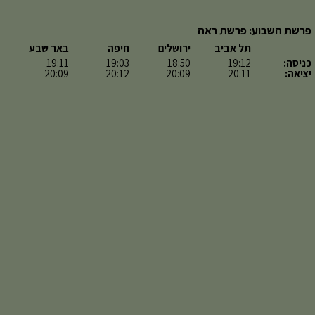
פרשת השבוע: פרשת ראה
תל אביב
ירושלים
חיפה
באר שבע
כניסה:
19:12
18:50
19:03
19:11
יציאה:
20:11
20:09
20:12
20:09