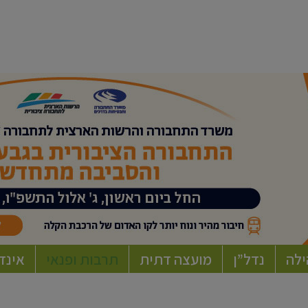
ילה
נדל”ן
מועצה דתית
תרבות ופנאי
אינד