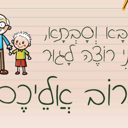
שבוע האחרון התארחו בגבעת שמואל 20 חניכים בעלי צרכים מיוחדים מעמותת איל”ן שלקחו חלק ביוזמה של
 שהחליטו וארגנו קייטנת קיץ לחניכים.
יפים, שיט בסירות פדלים, שזירת פרחים, מעגל מתופפים, טיול בנחל
 מיוחד!
נט גבעת שמואל וקבלת כל העדכונים ראשונים בווטסאפ, לחץ/י
ם הבוגרים מבני עקיבא שליוו כל חניך וחניך ולא נחו לרגע.
ראש הטבלה בהישגים הלימודיים, באחוזי הגיוס ולא פחות חשוב בנתינה
“אני מודה לחברי שבט הנני, מורשה ואורות, לרכזים ואילה הקומונרית על