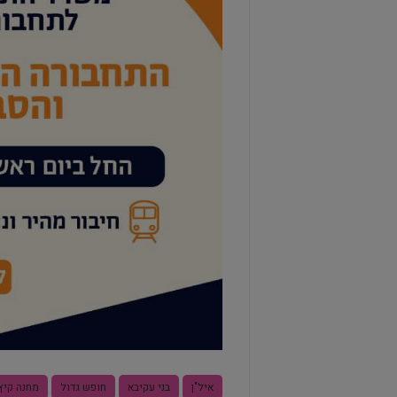
איל"ן
בני עקיבא
חופש גדול
מחנה קיץ