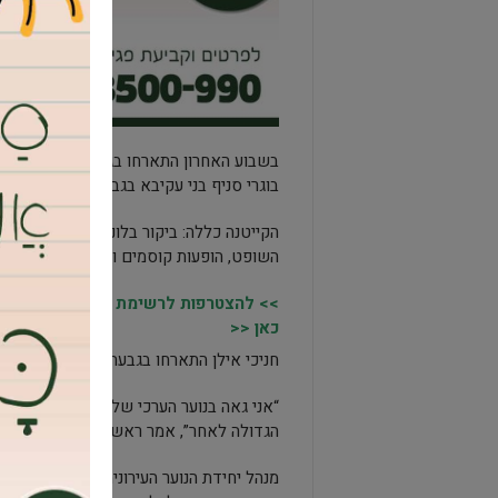
ב
בוגרי סניף בני עקיבא בגבעה חברי חבריא ב’
הקייטנה כללה: ביקור בלונה פארק, טיול ג’
השופט, הופעות קוסמים וכמובן הפנינג סיום
>> להצטרפות לרשימת התפוצה של מקומו
כאן <<
חניכי אילן התארחו בגבעה בבתים של החונכי
“אני גאה בנוער הערכי שלנו שנמצא תמיד ב
הגדולה לאחר”, אמר ראש העיר, יוסי ברודני.
מנהל יחידת הנוער העירונית, ערן אבן צור: 