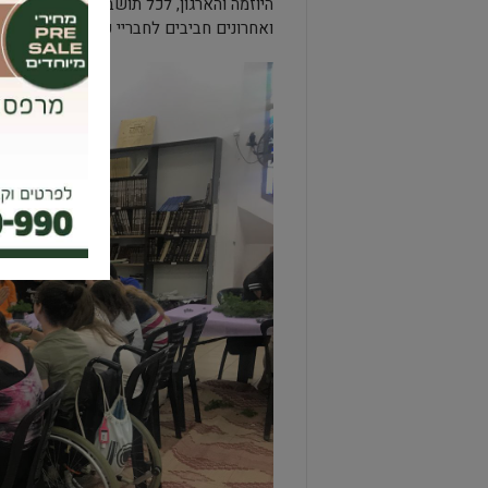
היוזמה והארגון, לכל תושבי גבעת שמואל ש
ואחרונים חביבים לחבריי עמותת אילן על שזי