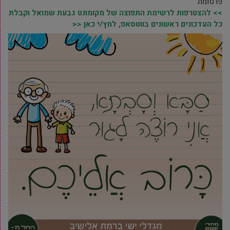
פרסומת
>> להצטרפות לרשימת התפוצה של מקומונט גבעת שמואל וקבלת
כל העדכונים ראשונים בווטסאפ, לחץ/י כאן <<