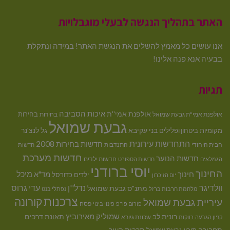
האתר בתהליך הנגשה לבעלי מוגבלויות
אנו עושים כל מאמץ להשלים את הנגשת האתר! במידה ונתקלת
בבעיה אנא פנה אלינו!
תגיות
איכות הסביבה
אולפנת אמי''ת
בחירות
אולפנת אמי"ת גבעת שמואל
בחירות
גבעת שמואל
בני עקיבא
גל לנצ'נר
מקומיות
ביטחון ופלילים
התחדשות עירונית
חדשות בחירות 2008
הבית היהודי
התנדבות
חדשות
חדשות מערכת
חדשות הנוער
חדשות ילדים
הגמלאים
חדשות הספורט
יוסי ברודני
החינוך
מיכל
חינוך
מד"א
ילדים
כדורסל
יום הזיכרון
וולדיגר
נדל''ן
עדי גרוס
מתנ"ס גבעת שמואל
מלחמת חרבות ברזל
נפתלי בנט
צרכנות
קורונה
עיריית גבעת שמואל
פסח
פורום פו"פ
פינוי בינוי
רונית לב
שמוליק מאירוביץ
תאונת דרכים
שכונת גיורא
קניון הגבעה
רווקות
תחבורה