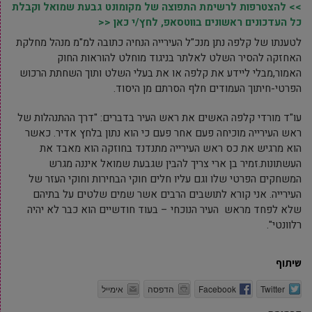
>> להצטרפות לרשימת התפוצה של מקומונט גבעת שמואל וקבלת
כל העדכונים ראשונים בווטסאפ, לחץ/י כאן <<
לטענתו של קלפה נתן מנכ"ל העירייה הנחיה כתובה למ"מ מנהל מחלקת
האחזקה להסיר השלט לאלתר בניגוד מוחלט להוראות החוק
האמור,מבלי ליידע את קלפה או את בעלי השלט ותוך השחתת הרכוש
הפרטי-חיתוך העמודים חלף הסרתם מן היסוד.
עו"ד מורדי קלפה האשים את ראש העיר בדברים: "דרך ההתנהלות של
ראש העירייה מוכיחה פעם אחר פעם כי הוא נתון בלחץ אדיר. כאשר
הוא מרגיש את כס ראש העירייה מתנדנד בחוזקה הוא מאבד את
העשתונות.זמיר בן ארי צריך להבין שגבעת שמואל איננה מגרש
המשחקים הפרטי שלו וגם עליו חלים חוקי הבחירות וחוקי העזר של
העירייה. אני קורא לתושבים הרבים אשר שמים שלטים על בתיהם
שלא לפחד מראש העיר הנוכחי – בעוד חודשיים הוא כבר לא יהיה
רלוונטי".
שיתוף
Twitter
Facebook
הדפסה
אימייל