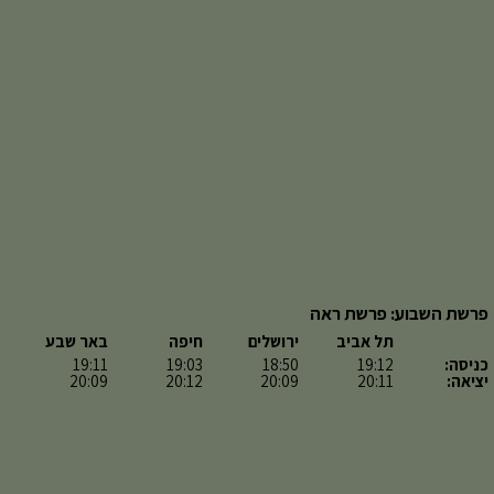
פרשת השבוע: פרשת ראה
תל אביב
ירושלים
חיפה
באר שבע
כניסה:
19:12
18:50
19:03
19:11
יציאה:
20:11
20:09
20:12
20:09