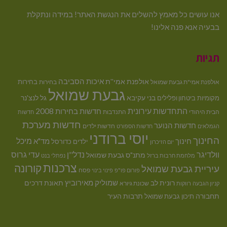
אנו עושים כל מאמץ להשלים את הנגשת האתר! במידה ונתקלת
בבעיה אנא פנה אלינו!
תגיות
איכות הסביבה
אולפנת אמי''ת
בחירות
אולפנת אמי"ת גבעת שמואל
בחירות
גבעת שמואל
בני עקיבא
גל לנצ'נר
מקומיות
ביטחון ופלילים
התחדשות עירונית
חדשות בחירות 2008
הבית היהודי
התנדבות
חדשות
חדשות מערכת
חדשות הנוער
חדשות ילדים
הגמלאים
חדשות הספורט
יוסי ברודני
החינוך
מיכל
חינוך
מד"א
ילדים
כדורסל
יום הזיכרון
וולדיגר
נדל''ן
עדי גרוס
מתנ"ס גבעת שמואל
מלחמת חרבות ברזל
נפתלי בנט
צרכנות
קורונה
עיריית גבעת שמואל
פסח
פורום פו"פ
פינוי בינוי
רונית לב
שמוליק מאירוביץ
תאונת דרכים
שכונת גיורא
קניון הגבעה
רווקות
תחבורה
תיכון גבעת שמואל
תרבות העיר