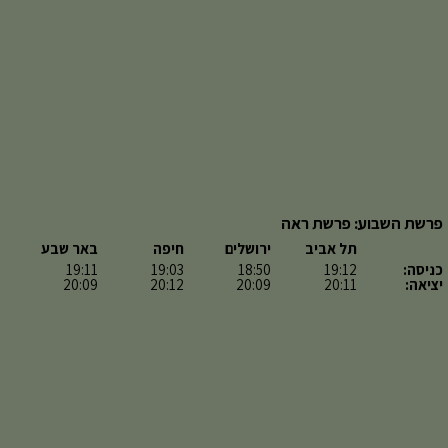
פרשת השבוע: פרשת ראה
תל אביב
ירושלים
חיפה
באר שבע
כניסה:
19:12
18:50
19:03
19:11
יציאה:
20:11
20:09
20:12
20:09