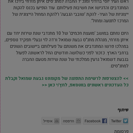
ראש העיר יוסי ברודני ומנכ”ל החברה למתנ”סים איתן מזרחי בירכו את
המתנדבים והדגישו את חשיבות פעילותם. עוד הופיעו בכנס להקות
ייצוגיות של העיר- להקת ‘שובבי הגבעה’ ו’להקת המחול הייצוגית של
המרכז לתנועה ומחול’.
היום נחתם במושב ‘מועצת חכמים’ של 10 מתנדבי שנת שירות יחד עם
איתן מזרחי, מנהלת מתנ”ס גבעת שמואל ורדה לוי ובעלי תפקיד נוספים,
במהלכו פרשו המתנדבים את משנתם על פעילותם ביישובים השונים
ברחבי הארץ. כזכור לפני כשלושה חודשים החל לראשונה לפעול
בגבעת דשמואל גרעין ממלכתי של שנת שירות מטעם החברה
למתנ”סים.
>> להצטרפות לרשימת התפוצה של מקומונט גבעת שמואל וקבלת
כל העדכונים ראשונים בווטסאפ, לחץ/י כאן <<
שיתוף
Twitter
Facebook
הדפסה
אימייל
פרסומת