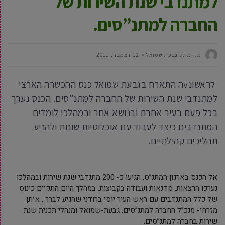
למתנדבי שנת השירות של
החברה למתנ”סים.
מקומונט גבעת שמואל
12 דצמבר, 2011
לראשונvה התארח בגבעת שמואל כנס ההכשרה הארצי
למתנדבי שנת השירות של החברה למתנ”סים. הכנס נערך
בכל פעם בעיר אחרת ובנושא אחר ובמהלכו לומדים
המתנדבים כיצד לעבוד עם אוכלוסיות שונות ולהניע
תהליכים קהילתיים.
אל הכנס בארגון המתנ”ס, הגיעו כ- 200 מתנדבי שנת שירות ובמהלכו
נערכו הרצאות, סדנאות ועבודה בקבוצות. במהלך היום התקיים כינוס
של כלל המתנדבים עם ראש העיר יוסי ברודני שהגיע לברך , איתן
מזרחי- מנכ”ל החברה למתנ”סים, גבעת-שמואל ומנהלי תכנית שנת
שירות בחברה למתנ”סים.