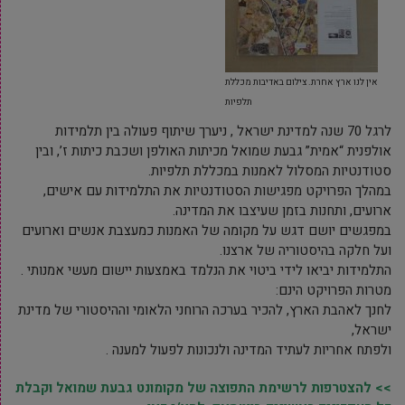
אין לנו ארץ אחרת. צילום באדיבות מכללת
תלפיות
לרגל 70 שנה למדינת ישראל , ניערך שיתוף פעולה בין תלמידות
אולפנית “אמית” גבעת שמואל מכיתות האולפן ושכבת כיתות ז’, ובין
סטודנטיות המסלול לאמנות במכללת תלפיות.
במהלך הפרויקט מפגישות הסטודנטיות את התלמידות עם אישים,
ארועים, ותחנות בזמן שעיצבו את המדינה.
במפגשים יושם דגש על מקומה של האמנות כמעצבת אנשים וארועים
ועל חלקה בהיסטוריה של ארצנו.
התלמידות יביאו לידי ביטוי את הנלמד באמצעות יישום מעשי אמנותי .
מטרות הפרויקט הינם:
לחנך לאהבת הארץ, להכיר בערכה הרוחני הלאומי וההיסטורי של מדינת
ישראל,
ולפתח אחריות לעתיד המדינה ולנכונות לפעול למענה .
>> להצטרפות לרשימת התפוצה של מקומונט גבעת שמואל וקבלת