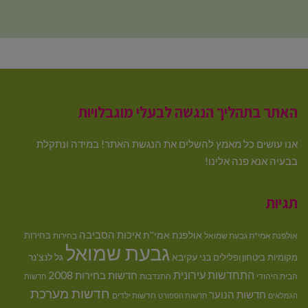
האתר בתהליך הנגשה לבעלי מוגבלויות
אנו עושים כל מאמץ להשלים את הנגשת האתר! במידה ונתקלת
בבעיה אנא פנה אלינו!
תגיות
איכות הסביבה
אולפנת אמי''ת
בחירות
אולפנת אמי"ת גבעת שמואל
בחירות
גבעת שמואל
בני עקיבא
גל לנצ'נר
מקומיות
ביטחון ופלילים
התחדשות עירונית
חדשות בחירות 2008
הבית היהודי
התנדבות
חדשות
חדשות מערכת
חדשות הנוער
חדשות ילדים
הגמלאים
חדשות הספורט