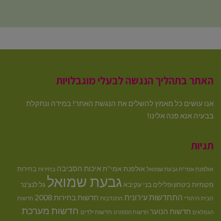
האתר בתהליך הנגשה לבעלי מוגבלויות
אנו עושים כל מאמץ להשלים את הנגשת האתר! במידה ונתקלת
בבעיה אנא פנה אלינו!
תגיות
איכות הסביבה
אולפנת אמי''ת
בחירות
אולפנת אמי"ת גבעת שמואל
בחירות
גבעת שמואל
בני עקיבא
גל לנצ'נר
מקומיות
ביטחון ופלילים
התחדשות עירונית
חדשות בחירות 2008
הבית היהודי
התנדבות
חדשות
חדשות מערכת
חדשות הנוער
חדשות ילדים
הגמלאים
חדשות הספורט