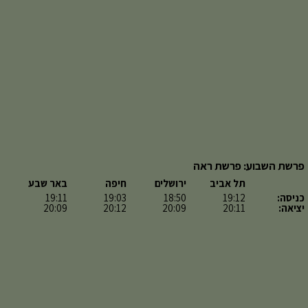
פרשת השבוע: פרשת ראה
תל אביב
ירושלים
חיפה
באר שבע
כניסה:
19:12
18:50
19:03
19:11
יציאה:
20:11
20:09
20:12
20:09