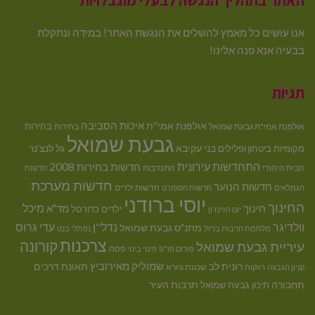
האתר בתהליך הנגשה לבעלי מוגבלויות
אנו עושים כל מאמץ להשלים את הנגשת האתר! במידה ונתקלת
בבעיה אנא פנה אלינו!
תגיות
איכות הסביבה
אולפנת אמי''ת
בחירות
אולפנת אמי"ת גבעת שמואל
בחירות
גבעת שמואל
בני עקיבא
גל לנצ'נר
מקומיות
ביטחון ופלילים
התחדשות עירונית
חדשות בחירות 2008
הבית היהודי
התנדבות
חדשות
חדשות מערכת
חדשות הנוער
חדשות ילדים
הגמלאים
חדשות הספורט
יוסי ברודני
החינוך
מיכל
חינוך
מד"א
ילדים
כדורסל
יום הזיכרון
וולדיגר
נדל''ן
עדי גרוס
מתנ"ס גבעת שמואל
מלחמת חרבות ברזל
נפתלי בנט
צרכנות
קורונה
עיריית גבעת שמואל
פסח
פורום פו"פ
פינוי בינוי
רונית לב
שמוליק מאירוביץ
תאונת דרכים
שכונת גיורא
קניון הגבעה
רווקות
תחבורה
תיכון גבעת שמואל
תרבות העיר