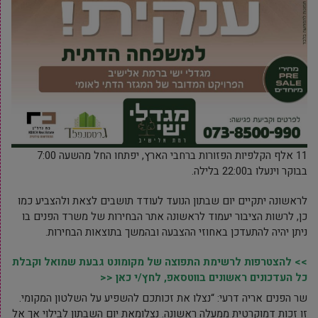
11 אלף הקלפיות הפזורות ברחבי הארץ, יפתחו החל מהשעה 7:00
בבוקר וינעלו ב22:00 בלילה.
לראשונה יתקיים יום שבתון הנועד לעודד תושבים לצאת ולהצביע כמו
כן, לרשות הציבור יעמוד לראשונה אתר הבחירות של משרד הפנים בו
ניתן יהיה להתעדכן באחוזי ההצבעה ובהמשך בתוצאות הבחירות.
>> להצטרפות לרשימת התפוצה של מקומונט גבעת שמואל וקבלת
כל העדכונים ראשונים בווטסאפ, לחץ/י כאן <<
שר הפנים אריה דרעי: “נצלו את זכותכם להשפיע על השלטון המקומי.
זו זכות דמוקרטית ממעלה ראשונה. נצלומאת יום השבתון לבילוי אך אל