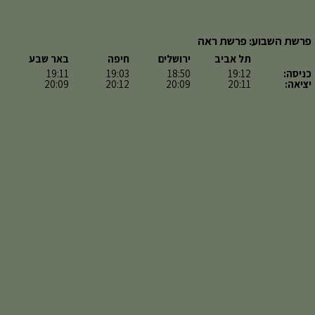
פרשת השבוע: פרשת ראה
תל אביב
ירושלים
חיפה
באר שבע
כניסה:
19:12
18:50
19:03
19:11
יציאה:
20:11
20:09
20:12
20:09