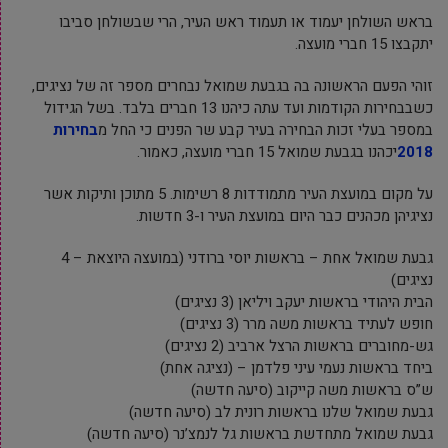
בראש השולחן יעמוד או תעמוד ראש העיר, הרי שבשולחן סביבו
יתקבצו 15 חברי מועצה.
זוהי הפעם הראשונה בה בגבעת שמואל נבחרים מספר זה של נציגים,
כשבבחירות הקודמות ועד עתה כיהנו 13 חברים בלבד. בשל הגידול
במספר בעלי זכות הבחירה בעיר קבע שר הפנים כי החל מ
בחירות
2018
יכהנו בגבעת שמואל 15 חברי מועצה, כאמור.
על מקום במועצת העיר מתמודדות 8 רשימות. 5 מתוכן ותיקות אשר
נציגיהן מכהנים כבר היום במועצת העיר ו-3 חדשות.
גבעת שמואל אחת – בראשות יוסי ברודני (במועצה היוצאת – 4
נציגים)
הבית היהודי בראשות יעקב ויליאן (3 נציגים)
חופש לעתיד בראשות משה מרר (3 נציגים)
גש-מחוברים בראשות הרצל ארביב (2 נציגים)
ביחד בראשות נעמי עיני פלדמן – (נציגה אחת)
ש”ס בראשות משה קייקוב (סיעה חדשה)
גבעת שמואל שלנו בראשות רונית לב (סיעה חדשה)
גבעת שמואל מתחדשת בראשות גל לנמצ’נר (סיעה חדשה)