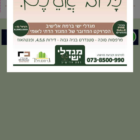
« פוסט קודם
פוסט הבא »