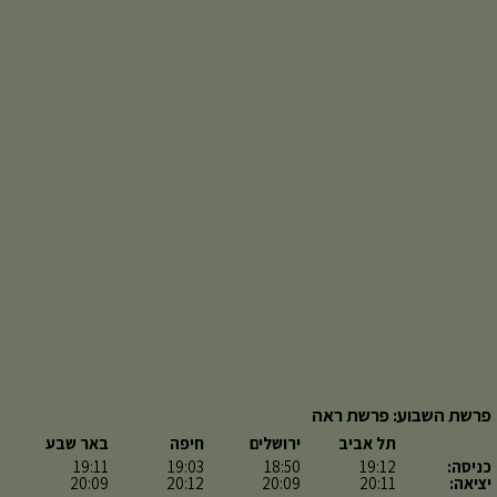
פרשת השבוע: פרשת ראה
תל אביב
ירושלים
חיפה
באר שבע
כניסה:
19:12
18:50
19:03
19:11
יציאה:
20:11
20:09
20:12
20:09