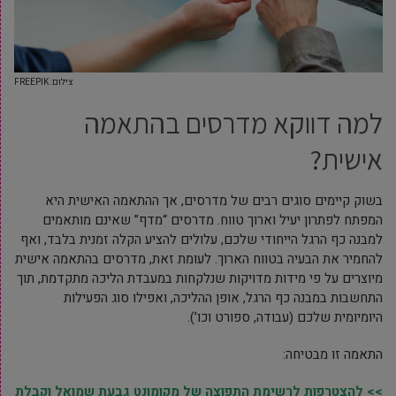
צילום: FREEPIK
למה דווקא מדרסים בהתאמה
אישית?
בשוק קיימים סוגים רבים של מדרסים, אך ההתאמה האישית היא
המפתח לפתרון יעיל וארוך טווח. מדרסים “מדף” שאינם מותאמים
למבנה כף הרגל הייחודי שלכם, עלולים להציע הקלה זמנית בלבד, ואף
להחמיר את הבעיה בטווח הארוך. לעומת זאת, מדרסים בהתאמה אישית
מיוצרים על פי מידות מדויקות שנלקחות במעבדת הליכה מתקדמת, תוך
התחשבות במבנה כף הרגל, אופן ההליכה, ואפילו סוג הפעילות
היומיומית שלכם (עבודה, ספורט וכו’).
התאמה זו מבטיחה:
>> להצטרפות לרשימת התפוצה של מקומונט גבעת שמואל וקבלת