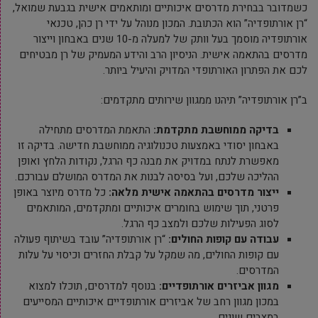
כשמדובר בבחירת מדרסים איכותיים ומותאמים אישית בגבעת שמואל,
“רן אורתופדיה” הוא הכתובת. המכון מנוהל על ידי רן כהן, טכנאי
אורתופדיה מוסמך בעל וותק של למעלה מ-10 שנים באבחון וייצור
מדרסים בהתאמה אישית. הניסיון הרב והידע המעמיק של רן מבטיחים
לכם את הפתרון האורתופדי המדויק והיעיל ביותר.
ב”רן אורתופדיה” תיהנו ממגוון שירותים מתקדמים:
בדיקה ממוחשבת מתקדמת
:
התאמת המדרסים מתחילה
באבחון יסודי באמצעות טכנולוגיה ממוחשבת חדישה. בדיקה זו
מאפשרת לנתח במדויק את מבנה כף הרגל, נקודות הלחץ ואופן
ההליכה שלכם, ועל בסיסה לבנות את המדרס המושלם עבורכם.
ייצור מדרסים בהתאמה אישית מלאה
:
כל מדרס מיוצר באופן
פרטני, תוך שימוש בחומרים איכותיים ומתקדמים, המותאמים
לסוג הפעילות שלכם ולמצב כף הרגל.
עבודה עם קופות החולים
:
“רן אורתופדיה” עובד בשיתוף פעולה
עם קופות החולים, מה שמקל על קבלת החזרים וכיסוי על עלות
המדרסים.
מגוון אביזרים אורתופדיים
:
בנוסף למדרסים, תוכלו למצוא
במכון מגוון רחב של אביזרים אורתופדיים איכותיים המסייעים
במצבים שונים.