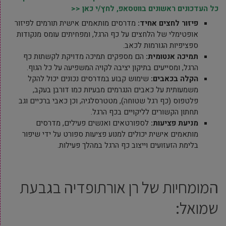
כל העדכונים ראשונים בווטסאפ, לחץ/י כאן <<
פיזור לחצים אחיד
:
מדרסים מותאמים אישית תורמים לפיזור
אופטימלי של הלחצים על כף הרגל, ומפחיתים עומס מנקודות
ספציפיות הגורמות לכאב.
תמיכה אנטומית
:
הם מספקים תמיכה מדויקת לקשתות כף
הרגל, ומסייעים בתיקון יציבה לקויה המשפיעה על כל הגוף.
הקלה בכאבים
:
שימוש קבוע במדרסים נכונים יכול להקל
משמעותית על כאבים הנגרמים מבעיות כמו דורבן בעקב,
פלטפוס (כף רגל שטוחה), מטטרסלגיה, וכן כאבי ברכיים וגב
תחתון הקשורים לליקויים בכף הרגל.
מניעת פציעות
:
לספורטאים ואנשים פעילים, מדרסים
מותאמים אישית יכולים למנוע פציעות ספורט על ידי שיפור
בלימת הזעזועים וייצוב כף הרגל במהלך פעילות.
המומחיות של רן אורתופדיה בגבעת
שמואל: