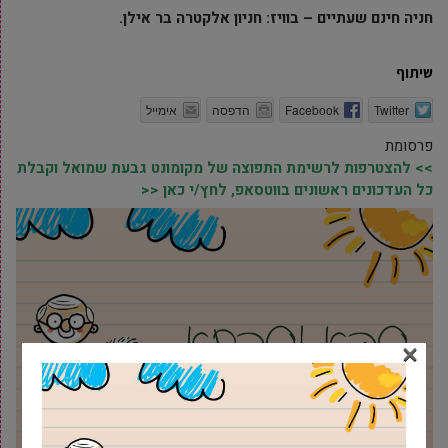
חניה חינם שעתיים – בוויז: חניון אלקטרה בר אילן
.
שיתוף
Twitter
Facebook
הדפסה
אימייל
פרסומת
>> להצטרפות לרשימת התפוצה של מקומונט גבעת שמואל וקבלת
כל העדכונים ראשונים בווטסאפ, לחץ/י כאן <<
×