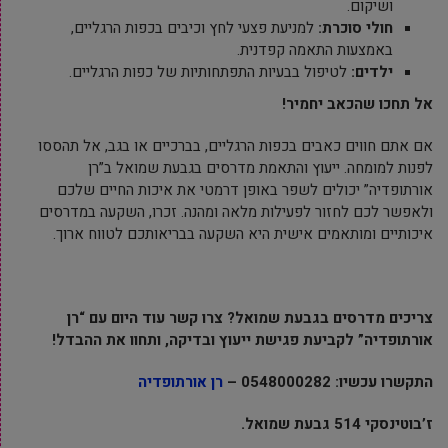
ושיקום.
חולי סוכרת
:
למניעת פצעי לחץ וכיבים בכפות הרגליים,
באמצעות התאמה קפדנית.
ילדים
:
לטיפול בבעיות התפתחותיות של כפות הרגליים.
אל תחכו שהכאב יחמיר
!
אם אתם חווים כאבים בכפות הרגליים, בברכיים או בגב, אל תהססו
לפנות למומחה. ייעוץ והתאמת מדרסים בגבעת שמואל ב”רן
אורתופדיה” יכולים לשפר באופן דרמטי את איכות החיים שלכם
ולאפשר לכם לחזור לפעילות מלאה ומהנה. זכרו, השקעה במדרסים
איכותיים ומותאמים אישית היא השקעה בבריאותכם לטווח ארוך.
צריכים מדרסים בגבעת שמואל? צרו קשר עוד היום עם “רן
אורתופדיה” לקביעת פגישת ייעוץ ובדיקה, ותחוו את ההבדל
!
התקשרו עכשיו: 0548000282 –
רן אורתופדיה
ז’בוטינסקי 514 גבעת שמואל
.