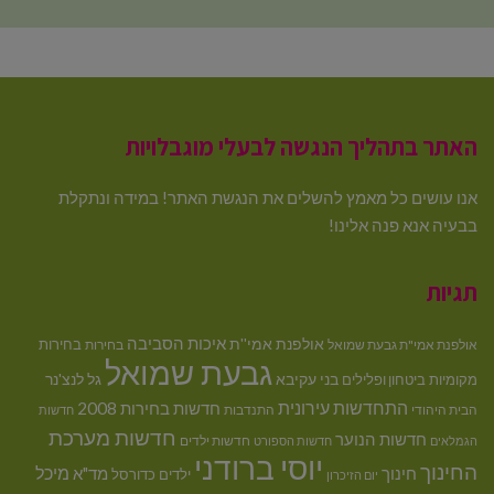
האתר בתהליך הנגשה לבעלי מוגבלויות
אנו עושים כל מאמץ להשלים את הנגשת האתר! במידה ונתקלת
בבעיה אנא פנה אלינו!
תגיות
איכות הסביבה
אולפנת אמי''ת
בחירות
אולפנת אמי"ת גבעת שמואל
בחירות
גבעת שמואל
בני עקיבא
גל לנצ'נר
מקומיות
ביטחון ופלילים
התחדשות עירונית
חדשות בחירות 2008
הבית היהודי
התנדבות
חדשות
חדשות מערכת
חדשות הנוער
חדשות ילדים
הגמלאים
חדשות הספורט
יוסי ברודני
החינוך
מיכל
חינוך
מד"א
ילדים
כדורסל
יום הזיכרון