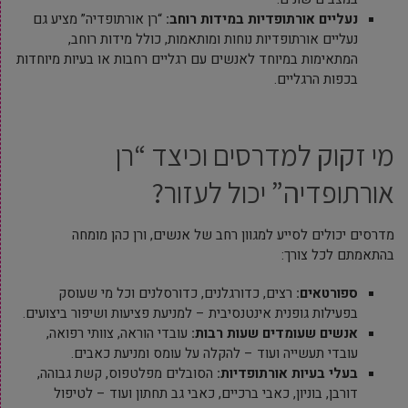
נעליים אורתופדיות במידות רוחב
:
“רן אורתופדיה” מציע גם
נעליים אורתופדיות נוחות ומותאמות, כולל מידות רוחב,
המתאימות במיוחד לאנשים עם רגליים רחבות או בעיות מיוחדות
בכפות הרגליים.
מי זקוק למדרסים וכיצד “רן
אורתופדיה” יכול לעזור?
מדרסים יכולים לסייע למגוון רחב של אנשים, ורן כהן מומחה
בהתאמתם לכל צורך:
ספורטאים
:
רצים, כדורגלנים, כדורסלנים וכל מי שעוסק
בפעילות גופנית אינטנסיבית – למניעת פציעות ושיפור ביצועים.
אנשים שעומדים שעות רבות
:
עובדי הוראה, צוותי רפואה,
עובדי תעשייה ועוד – להקלה על עומס ומניעת כאבים.
בעלי בעיות אורתופדיות
:
הסובלים מפלטפוס, קשת גבוהה,
דורבן, בוניון, כאבי ברכיים, כאבי גב תחתון ועוד – לטיפול