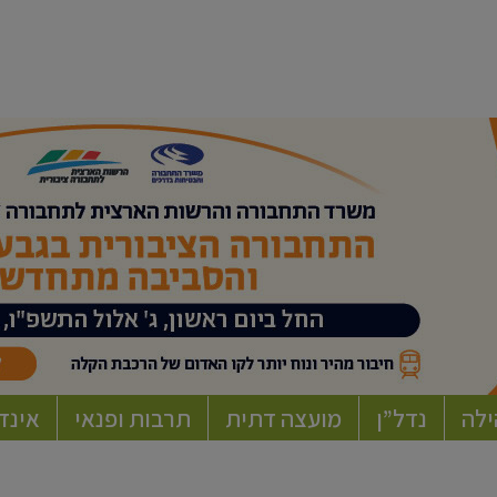
ילה
נדל”ן
מועצה דתית
תרבות ופנאי
אינד