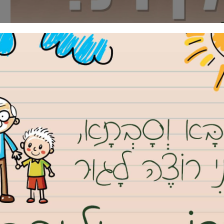
בעלת העסק משולים לאדם הנוהג עם עיניים עצומות. היעד אולי נמצא
 במכשולים.
נט גבעת שמואל וקבלת כל העדכונים ראשונים בווטסאפ, לחץ/י
ס כמהותי בכל הנוגע לעריכתם והגשתם של דו”חות תקופתיים מהותיים