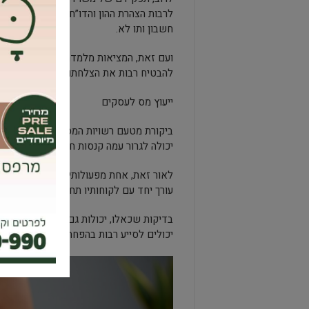
לרבות הצהרת ההון והדו”ח השנתי. יש אף 
חשבון ותו לא.
ועם זאת, המציאות מלמדת כי מעורבותה ה
להבטיח רבות את הצלחתו, ולסלול את הדרך
ייעוץ מס לעסקים
ביקורת מטעם רשויות המס אשר מעלה אי א
יכולה לגרור עמה קנסות חריפים וסנקציות ק
לאור זאת, אחת מפעולותיו הניכרות ביותר 
עורך יחד עם לקוחותיו תחזית הכנסות והוצ
בדיקות שכאלו, יכולות גם להתגלות כמועיל
יכולים לסייע רבות בהפחתת תשלומי המס, ו