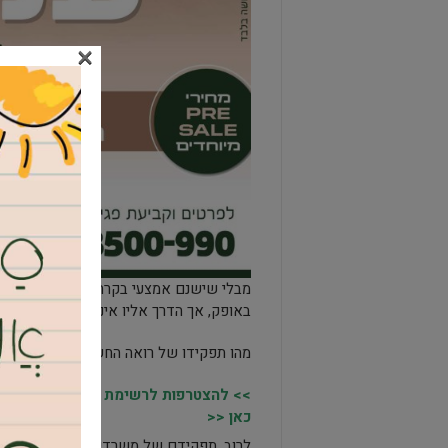
×
מבלי שישנם אמצעי בקרה הולמים, בעל או 
באופק, אך הדרך אליו איננה נראית ורצופה
מהו תפקידו של רואה החשבון?
>> להצטרפות לרשימת התפוצה של מקומו
כאן <<
לרוב, תפקידם של משרדי ראיית חשבון נתפ