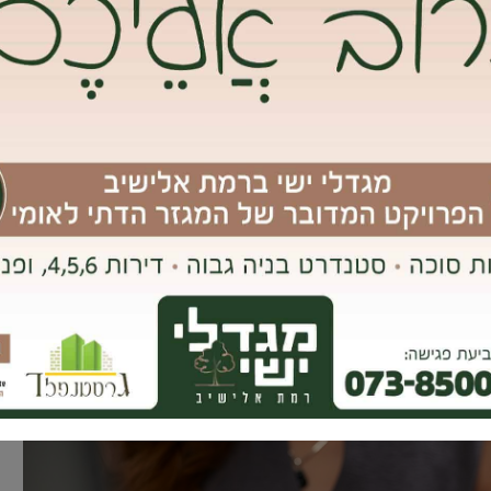
שיאמרו כי רק לשם שירותים אלוף, מומלץ לשכור את שירותיהם של רואי
עקבית של
פירמת ראיית חשבון איכותית
בפעילותו של העסק, יכולה
 יחד עם בעל או בעלת העסק, אל עבר היעדים העסקיים.
לו ספקות באשר לאמיתות הנתונים המשוקפים על-ידי בעל העסק,
שות.
של משרד ראיית חשבון באה לידי ביטוי בתחום המיסוי. רואה החשבון
אות, ועל-פיה מכתיב את גובה התשלומים אל רשויות המס.
ות וחסכניות, כאשר ‘טריקים’ שונים אשר עודם עונים על הנדרש בחוק,
ביצירת תמהיל נכון יותר עבור התנהלותו התקציבית של בית העסק.