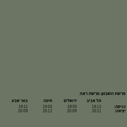
פרשת השבוע: פרשת ראה
תל אביב
ירושלים
חיפה
באר שבע
כניסה:
19:12
18:50
19:03
19:11
יציאה:
20:11
20:09
20:12
20:09