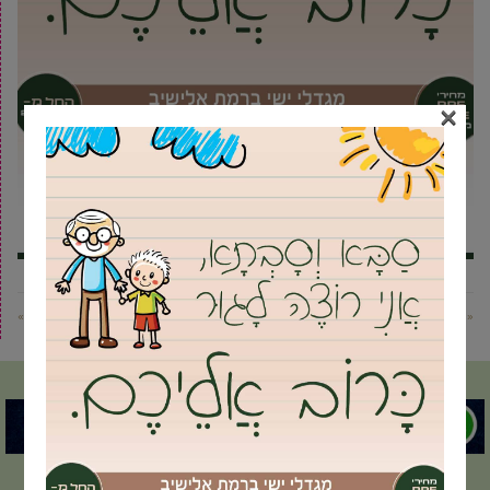
×
« פוסט קודם
פוסט הבא »