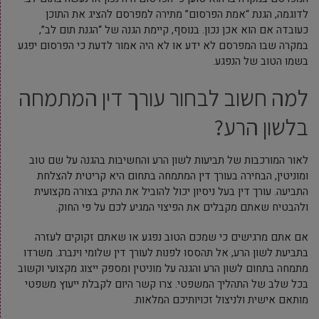
לדוגמה, הגנת “אמת הפרסום” מתירה למפרסם להציג את התוכן
כעובדה אם הוא אכן נכון. בנוסף, קיימת הגנה של “הגנת תום לב”,
במקרה שבו המפרסם לא ידע או לא היה אמור לדעת כי הפרסום יפגע
בשמו הטוב של הנפגע.
למה חשוב לבחור עורך דין המתמחה
בלשון הרע?
לאור המורכבות של תביעות לשון הרע והחשיבות בהגנה על שם טוב
ומוניטין, הבחירה בעורך דין המתמחה בתחום היא קריטית להצלחת
התביעה. עורך דין בעל ניסיון יכול להוביל את התיק בצורה מקצועית
ולהבטיח שאתם מקבלים את הפיצוי המגיע לכם על פי החוק.
אם אתם מרגישים כי שמכם הטוב נפגע או שאתם זקוקים לעזרה
בתביעת לשון הרע, אל תהססו לפנות לעורך דין שלומי וינברג. משרדו
מתמחה בתחום לשון הרע והגנה על מוניטין ומספק ייצוג מקצועי וקשוב
בכל שלב של התהליך המשפטי. צרו קשר היום לקבלת ייעוץ משפטי
מותאם אישית ולניצול זכויותיכם המלאות.