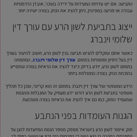
התביעה. אם יש עדויות המעידות על ירידה בשכר, אובדן הזדמנויות
עבודה או פגיעה במוניטין, ניתן להציג את הנזק בצורה ישירה יותר.
ייצוג בתביעת לשון הרע עם עורך דין
שלומי וינברג
כאשר אתם שוקלים להגיש תביעה בגין לשון הרע, חשוב להיעזר בעורך
דין בעל ניסיון ומומחיות בתחום.
עורך דין שלומי וינברג
, המתמחה
בתחום לשון הרע, יודע בדיוק כיצד להציג את הראיות בצורה שתסייע
בהוכחת הנזק בצורה המוצלחת ביותר.
הידע המשפטי של עורך דין וינברג בתחום זה הוא קריטי, שכן כל תהליך
משפטי בתביעת לשון הרע דורש ידע מעמיק על המגבלות וההגנות
שמעמיד החוק, כמו גם איך להציג את הראיות בצורה משכנעת.
הגנות העומדות בפני הנתבע
חוק איסור לשון הרע בישראל מספק מספר הגנות המיועדות להגן על
המפרסם במקרה בו הוא טוען כי הפרסום היה נכון או נעשה בתום לב.