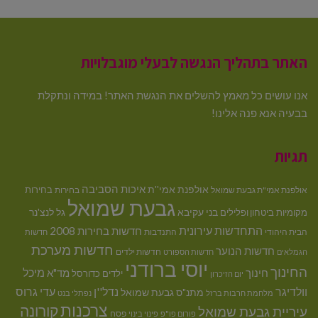
האתר בתהליך הנגשה לבעלי מוגבלויות
אנו עושים כל מאמץ להשלים את הנגשת האתר! במידה ונתקלת
בבעיה אנא פנה אלינו!
תגיות
איכות הסביבה
אולפנת אמי''ת
בחירות
אולפנת אמי"ת גבעת שמואל
בחירות
גבעת שמואל
בני עקיבא
גל לנצ'נר
מקומיות
ביטחון ופלילים
התחדשות עירונית
חדשות בחירות 2008
הבית היהודי
התנדבות
חדשות
חדשות מערכת
חדשות הנוער
חדשות ילדים
הגמלאים
חדשות הספורט
יוסי ברודני
החינוך
מיכל
חינוך
מד"א
ילדים
כדורסל
יום הזיכרון
וולדיגר
נדל''ן
עדי גרוס
מתנ"ס גבעת שמואל
מלחמת חרבות ברזל
נפתלי בנט
צרכנות
קורונה
עיריית גבעת שמואל
פסח
פורום פו"פ
פינוי בינוי