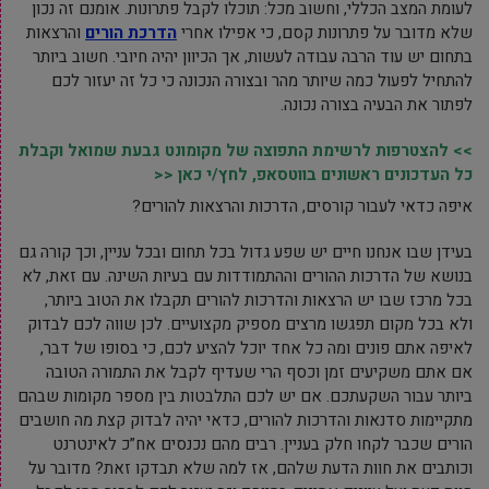
לעומת המצב הכללי, וחשוב מכל: תוכלו לקבל פתרונות. אומנם זה נכון
שלא מדובר על פתרונות קסם, כי אפילו אחרי
הדרכת הורים
והרצאות
בתחום יש עוד הרבה עבודה לעשות, אך הכיוון יהיה חיובי. חשוב ביותר
להתחיל לפעול כמה שיותר מהר ובצורה הנכונה כי כל זה יעזור לכם
לפתור את הבעיה בצורה נכונה.
>> להצטרפות לרשימת התפוצה של מקומונט גבעת שמואל וקבלת
כל העדכונים ראשונים בווטסאפ, לחץ/י כאן <<
איפה כדאי לעבור קורסים, הדרכות והרצאות להורים?
בעידן שבו אנחנו חיים יש שפע גדול בכל תחום ובכל עניין, וכך קורה גם
בנושא של הדרכות ההורים וההתמודדות עם בעיות השינה. עם זאת, לא
בכל מרכז שבו יש הרצאות והדרכות להורים תקבלו את הטוב ביותר,
ולא בכל מקום תפגשו מרצים מספיק מקצועיים. לכן שווה לכם לבדוק
לאיפה אתם פונים ומה כל אחד יוכל להציע לכם, כי בסופו של דבר,
אם אתם משקיעים זמן וכסף הרי שעדיף לקבל את התמורה הטובה
ביותר עבור השקעתכם. אם יש לכם התלבטות בין מספר מקומות שבהם
מתקיימות סדנאות והדרכות להורים, כדאי יהיה לבדוק קצת מה חושבים
הורים שכבר לקחו חלק בעניין. רבים מהם נכנסים אח”כ לאינטרנט
וכותבים את חוות הדעת שלהם, אז למה שלא תבדקו זאת? מדובר על