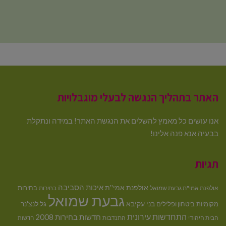
האתר בתהליך הנגשה לבעלי מוגבלויות
אנו עושים כל מאמץ להשלים את הנגשת האתר! במידה ונתקלת
בבעיה אנא פנה אלינו!
תגיות
איכות הסביבה
אולפנת אמי''ת
בחירות
אולפנת אמי"ת גבעת שמואל
בחירות
גבעת שמואל
בני עקיבא
גל לנצ'נר
מקומיות
ביטחון ופלילים
התחדשות עירונית
חדשות בחירות 2008
הבית היהודי
התנדבות
חדשות