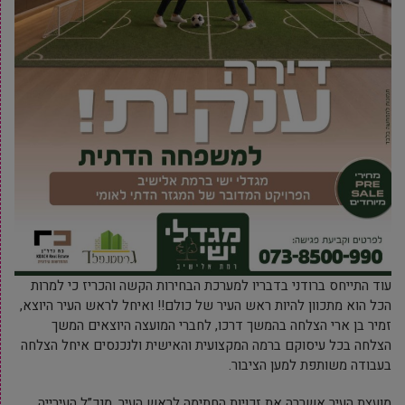
עוד התייחס ברודני בדבריו למערכת הבחירות הקשה והכריז כי למרות
הכל הוא מתכוון להיות ראש העיר של כולם!! ואיחל לראש העיר היוצא,
זמיר בן ארי הצלחה בהמשך דרכו, לחברי המועצה היוצאים המשך
הצלחה בכל עיסוקם ברמה המקצועית והאישית ולנכנסים איחל הצלחה
בעבודה משותפת למען הציבור.
מועצת העיר אשררה את זכויות החתימה לראש העיר, מנכ”ל העירייה