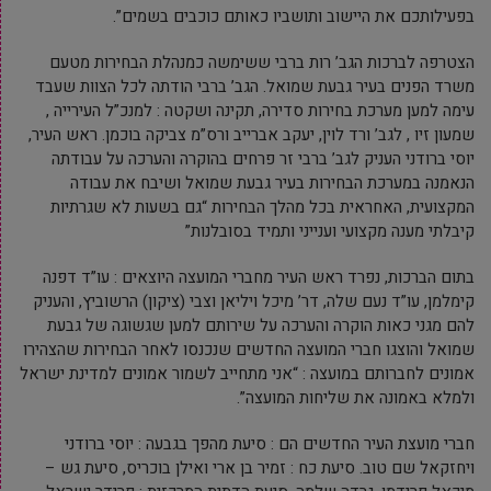
בפעילותכם את היישוב ותושביו כאותם כוכבים בשמים”.
הצטרפה לברכות הגב’ רות ברבי ששימשה כמנהלת הבחירות מטעם
משרד הפנים בעיר גבעת שמואל. הגב’ ברבי הודתה לכל הצוות שעבד
עימה למען מערכת בחירות סדירה, תקינה ושקטה : למנכ”ל העירייה ,
שמעון זיו , לגב’ ורד לוין, יעקב אברייב ורס”מ צביקה בוכמן. ראש העיר,
יוסי ברודני העניק לגב’ ברבי זר פרחים בהוקרה והערכה על עבודתה
הנאמנה במערכת הבחירות בעיר גבעת שמואל ושיבח את עבודה
המקצועית, האחראית בכל מהלך הבחירות “גם בשעות לא שגרתיות
קיבלתי מענה מקצועי וענייני ותמיד בסובלנות”
בתום הברכות, נפרד ראש העיר מחברי המועצה היוצאים : עו”ד דפנה
קימלמן, עו”ד נעם שלה, דר’ מיכל ויליאן וצבי (ציקון) הרשוביץ, והעניק
להם מגני כאות הוקרה והערכה על שירותם למען שגשוגה של גבעת
שמואל והוצגו חברי המועצה החדשים שנכנסו לאחר הבחירות שהצהירו
אמונים לחברותם במועצה : “אני מתחייב לשמור אמונים למדינת ישראל
ולמלא באמונה את שליחות המועצה”.
חברי מועצת העיר החדשים הם : סיעת מהפך בגבעה : יוסי ברודני
ויחזקאל שם טוב. סיעת כח : זמיר בן ארי ואילן בוכריס, סיעת גש –