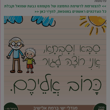
פרסומת
>> להצטרפות לרשימת התפוצה של מקומונט גבעת שמואל וקבלת
כל העדכונים ראשונים בווטסאפ, לחץ/י כאן <<