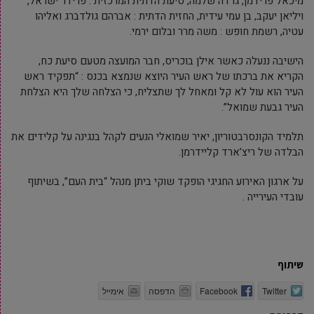
מיכאל פרידמן, גרדה שלמה, סיעת הדתית המרכזית : פרידר ישראל,
ויליאן יעקב, בן עמי עידית, החזית הדתית : אברהם גולדברג ואליהו
עטיה, רשמת חופש : משה מרר ובלום ירמי.
הישיבה ננעלה כאשר אילן בוכריס, חבר המועצה מטעם סיעת כח,
הקריא את ברכתו של ראש העיר היוצא שנמצא בכנס : “תפקיד ראש
העיר הוא עול לא קל ומאחל לך שתצליח, כי הצלחה שלך היא הצלחת
העיר גבעת שמואל”.
תלמיד הקונסרבטוריון, יאיר שמואלי הנעים לקהל בנגינה על קלידים את
הבלדה של ריצ’ארד קליידרמן.
על ארגון האירוע החגיגי הופקד שוקי ביתן מנהל “בית העם”, בשיתוף
עובדי העירייה .
שיתוף
Twitter
Facebook
הדפסה
אימייל