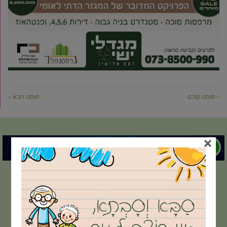
« פוסט קודם
פוסט הבא »
×