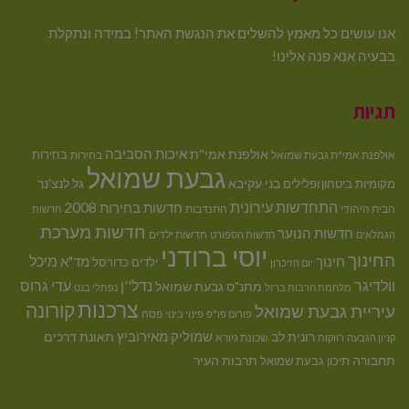
אנו עושים כל מאמץ להשלים את הנגשת האתר! במידה ונתקלת
בבעיה אנא פנה אלינו!
תגיות
איכות הסביבה
אולפנת אמי''ת
בחירות
אולפנת אמי"ת גבעת שמואל
בחירות
גבעת שמואל
בני עקיבא
גל לנצ'נר
מקומיות
ביטחון ופלילים
התחדשות עירונית
חדשות בחירות 2008
הבית היהודי
התנדבות
חדשות
חדשות מערכת
חדשות הנוער
חדשות ילדים
הגמלאים
חדשות הספורט
יוסי ברודני
החינוך
מיכל
חינוך
מד"א
ילדים
כדורסל
יום הזיכרון
וולדיגר
נדל''ן
עדי גרוס
מתנ"ס גבעת שמואל
מלחמת חרבות ברזל
נפתלי בנט
צרכנות
קורונה
עיריית גבעת שמואל
פסח
פורום פו"פ
פינוי בינוי
רונית לב
שמוליק מאירוביץ
תאונת דרכים
שכונת גיורא
קניון הגבעה
רווקות
תחבורה
תיכון גבעת שמואל
תרבות העיר