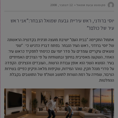
מקומונט גבעת שמואל
12 דצמבר, 2008
יוסי ברודני, ראש עיריית גבעת שמואל הנבחר:”אני ראש
עיר של כולם!”
אתמול התקיימה “בבית העם” ישיבת מועצה חגיגית בקדנציה הראשונה
של יוסי ברודני , ראש העיר הנבחר. בפתח דבריו הדגיש כי : “שני
נושאים עיקריים עומדים על סדר יומי עם כניסתי לתפקיד כראש עיר:
האחד, השקעה מאסיבית בחינוך ובתשתיות על פי הצרכים האמיתיים
בעיר. הנושא השני הוא אופן עבודת הרשות , העובדים והנציגים. הקפדה
על סדרי מנהל תקין, טוהר המידות, שקיפות מלאה וניקיון כפיים בשירות
הציבור, שמירה על רמת השרות לתושב ושת”פ של התושבים בקבלת
ההחלטות.