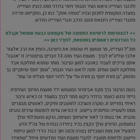
ולגזבר העירייה וראש העיר הנבחר ויוסי ברודני מונה כנציג העירייה
בוועדה המקומית לתכנון ובניה “מצפה אפק”. כמו כן, התקיימה פרידה
מחברי העירייה היוצאת והוצג הרכב חברי העירייה החדש.
>> להצטרפות לרשימת התפוצה של מקומונט גבעת שמואל וקבלת
כל העדכונים ראשונים בווטסאפ, לחץ/י כאן <<
מנכ”ל העירייה, מר שמעון זיו שהנחה את הישיבה, הזמין את הרב אלעזר
אלבז שליט”א לברך : מועצת העיר מונה 13 חברים בגימטריה זו “אהבה”.
אתם צריכים לעבוד באהבה למען הציבור. מותר שתהא מחלוקת אבל
מחלוקת לשם שמים. ופנה לראש העיר הנבחר, “שמך יוסף שיתקיים בך
הפסוק “בן פורת יוסף בן פורת עלי עין” ו”ויהי יוסף מצליח וה’ עמו”.
בשם הציבור ברך מקס אביסרור המשמש יו”ר מועצת החינוך העירונית :
הייתי נרגש כשמר ברודני ביקש ממני לברך במעמד זה כאיש ציבור.
ראיתי בפנייתו זו, הוקרה והערכה לתושבים ותיקים, לאנשים מבוגרים
ממנו ולעשייה החינוכית ביישוב. זו כנראה עדות להפנמת ערכים טובים
מהבית. אני בטוח כי לאור אישיותך הנעימה, הרקע ההשכלתי שלך
כמשפטן, הניסיון שלך כקצין בכיר ביחידה נבחרת של צה”ל תדע
להפעיל את צוות העובדים בצורה נכונה תוך כבוד הדדי למען טיפוח
היישוב ולרווחת תושביו. לחברי מועצת העיר החדשים איחל “שתאירו