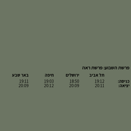
פרשת השבוע: פרשת ראה
תל אביב
ירושלים
חיפה
באר שבע
כניסה:
19:12
18:50
19:03
19:11
יציאה:
20:11
20:09
20:12
20:09