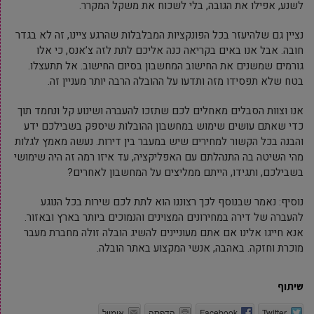
לשנע, אפילו את הגובה, בלי לשכוח את משקל המקרר.
נציין גם שלהיעזר בכל הפונקציות המבלבלות שהרגע ציינו, זה לא בגדר
חובה. אבל אנו באים בקריאה כנה אליכם לתת לזה צ’אנס, כי אלו
גורמים שמשנים את החישוב המחשבון בסיום החישוב. אל תתעצלו.
בטח שלא תפסידו מזה ותדעו על ההובלה הרבה יותר מעניין זה.
אנו וצוות הסבלים מאחלים לכם שתזכו להעברה ושינוע קל ונחמד תוך
כדי שאתם עושים שימוש במחשבון ההובלות שיספק בשבילכם ידע
והבנה בכל הקשור למחירים שיש במעבר בין דירות. נעשה מאמץ לגלות
מהי השיטה בה התנהלתם עם האפליקציה, עד איזו רמה זה היה שימושי
בשבילכם, ותגידו, הייתם ממליצים על המחשבון לאחרים?
נוסיף: נאמר שבנוסף לכך רצוננו הוא לתת לכם שירות בכל הנוגע
להעברה של דירה במחירונים המצוינים והנמוכים ביותר בארץ ובאזור.
אנא חייגו אלינו אם אתם מעוניינים להשיג הובלה זולה מחברת מעבר
מוכרת וחזקה. באהבה, אנשי המקצוע באתר הובלה.
שיתוף
Twitter
Facebook
הדפסה
אימייל