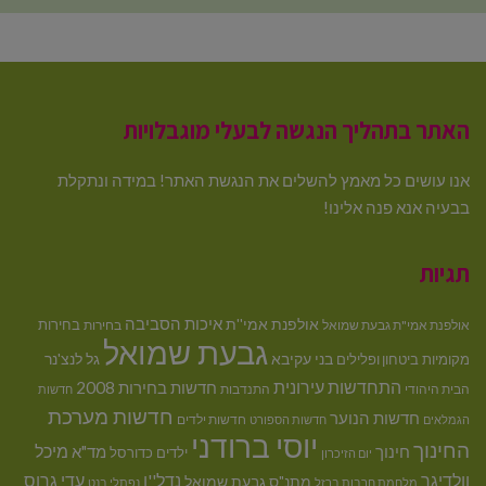
האתר בתהליך הנגשה לבעלי מוגבלויות
אנו עושים כל מאמץ להשלים את הנגשת האתר! במידה ונתקלת
בבעיה אנא פנה אלינו!
תגיות
איכות הסביבה
אולפנת אמי''ת
בחירות
אולפנת אמי"ת גבעת שמואל
בחירות
גבעת שמואל
בני עקיבא
גל לנצ'נר
מקומיות
ביטחון ופלילים
התחדשות עירונית
חדשות בחירות 2008
הבית היהודי
התנדבות
חדשות
חדשות מערכת
חדשות הנוער
חדשות ילדים
הגמלאים
חדשות הספורט
יוסי ברודני
החינוך
מיכל
חינוך
מד"א
ילדים
כדורסל
יום הזיכרון
וולדיגר
נדל''ן
עדי גרוס
מתנ"ס גבעת שמואל
מלחמת חרבות ברזל
נפתלי בנט