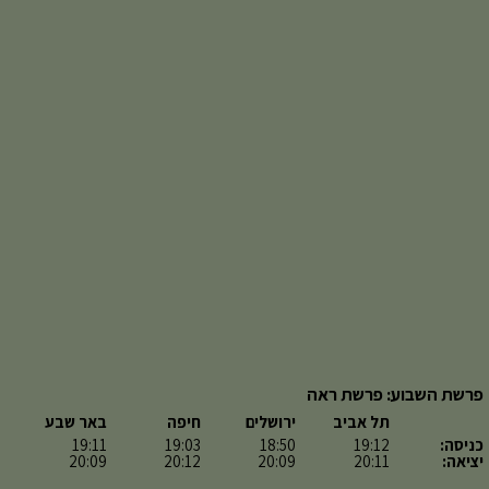
פרשת השבוע: פרשת ראה
תל אביב
ירושלים
חיפה
באר שבע
כניסה:
19:12
18:50
19:03
19:11
יציאה:
20:11
20:09
20:12
20:09