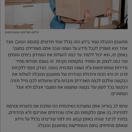
צילום באדיבות: שאטרסטוק
מחשבון ההובלה נעזר בידע הזה בגלל שתי תירוצים (מהסוג הטוב): מצד
אחד הוא מעוניין לקבל מידע על העונה שבה אתם מעוניינים במעבר.
באופן זה, הוא יכול ללמוד עד כמה להעלות את המחירון בימים החמים
ועד כמה לצמק מן המחיר בתקופות הקרות. זה בעצם תנודות מחיר
סדירות שמתרחשות ע”פ העונה הנוכחית בשנה. הצדק נוסף ללקיחת
פרט זה היא הכוח והיכולת הנהדרת של מחשבון ההובלה לשלוח את
הבקשה שלכם לכמה תאגידים וחברות ע”מ שישלחו לכם מייל חזרה
ויבקשו בכל לשון של בקשה שתעשו את המעבר אצלם ולא אצל
המתחרים.
שימו לב באיזה אופן המערכת האיכותית הזו הופכת את היוצרות וגורמת
לפוזיציה בה אתם הלקוחות הם אלה שרודפים אחריהם ולא הרודפים,
בניגוד לכיצד שהיה באופן קבוע. וזה לפני שדיברנו בכלל על הידע
שאתם מרוויחים בתום ההסתייעות במחשבון ההובלה.