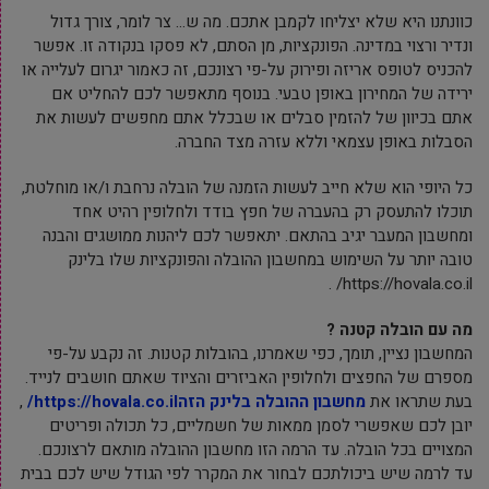
כוונתנו היא שלא יצליחו לקמבן אתכם. מה ש… צר לומר, צורך גדול
ונדיר ורצוי במדינה. הפונקציות, מן הסתם, לא פסקו בנקודה זו. אפשר
להכניס לטופס אריזה ופירוק על-פי רצונכם, זה כאמור יגרום לעלייה או
ירידה של המחירון באופן טבעי. בנוסף מתאפשר לכם להחליט אם
אתם בכיוון של להזמין סבלים או שבכלל אתם מחפשים לעשות את
הסבלות באופן עצמאי וללא עזרה מצד החברה.
כל היופי הוא שלא חייב לעשות הזמנה של הובלה נרחבת ו/או מוחלטת,
תוכלו להתעסק רק בהעברה של חפץ בודד ולחלופין רהיט אחד
ומחשבון המעבר יגיב בהתאם. יתאפשר לכם ליהנות ממושגים והבנה
טובה יותר על השימוש במחשבון ההובלה והפונקציות שלו בלינק
https://hovala.co.il/ .
מה עם הובלה קטנה
?
המחשבון נציין, תומך, כפי שאמרנו, בהובלות קטנות. זה נקבע על-פי
מספרם של החפצים ולחלופין האביזרים והציוד שאתם חושבים לנייד.
בעת שתראו את
מחשבון ההובלה בלינק הזהhttps://hovala.co.il/
,
יובן לכם שאפשרי לסמן ממאות של חשמליים, כל תכולה ופריטים
המצויים בכל הובלה. עד הרמה הזו מחשבון ההובלה מותאם לרצונכם.
עד לרמה שיש ביכולתכם לבחור את המקרר לפי הגודל שיש לכם בבית