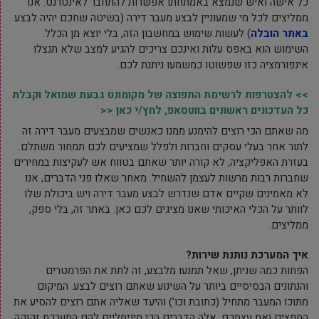
כל אישה ואיש שנמצא באמתחתו אפשרות להתחבר לאינטרנט. אנו
ממליצים לכל מי שמעוניין לבצע מעבר דירה (בשיטה שחכם יהיה לבצע
באתר הובלה
) לעשות שימוש במחשבון הזה, בלי יוצא מן הכלל.
השימוש הוא באפס עלות ואינכם צריכים להגיע למצב שלא תנצלו
אינפורמציה כזו שפשוטו כמשמעו ניתנת לכם.
>> להצטרפות לרשימת התפוצה של מקומונט גבעת שמואל וקבלת
כל העדכונים ראשונים בווטסאפ, לחץ/י כאן <<
מה שאתם הכי רוצים להימנע ממנו כאנשים שמבצעים מעבר דירה זה
לתור אחר בעלי עסקים וחברות ולפלל שמציעים לכם תמחור משתלם.
בעזרת האפליקציה, לא קורה יותר שאתם בטווח אש לעקיצות במחירים
שחברות רבות מרשות לעצמן להשחיל. מאחר שאלו פני הדברים, אנו
לא מאמינים שקיים אדם שנדרש לבצע מעבר דירה ויש ביכולת שלו
לוותר על הכלי האיכותי שאנו מציגים לכם כאן. באתר זה, בלי ספק,
ממליצים.
איך המערכת נותנת שירות
?
הפחות כמה שניתן, שאל תמנעו מלבצע, זה לתת את הפרמטרים
והנתונים הבסיסיים ביותר על השינוע שאתם רוצים לבצע. המיקום
מתוכו המעבר מתחיל (כתובת וכו’) והיעד שאליה אתם רוצים להסיע את
החפצים ואת עצמכם, אלה הדברים הכי מינימליים להם המערכת זקוקה