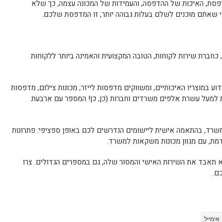
סת, האיכות של ההדפסה, והעמידות של המכונה עצמה, כך שלא
אי שאתם מוכנים לשלם בעלות גבוהה יותר, זו המדפסת שלכם.
לווה בעלי עסקים כבר מעל 50 שנה, כחברת שירות לקוחות, הטובה המקצועית והאמינה ביותר ללקוחות
ייצגים את הקונצרן היפני Kyocera, הידוע במוצריו האיכותיים, ומשווקים מדפסות לייזר, מכונות צילום, מדפסות
ת למעל עשרת אלפים משרדים וחברות (כן, כן! המספר עם ארבעת
המשרד, בהתאמה אישית ליישומים הנדרשים לכם באופן ספציפי: פתרונות
ת, עם מגוון מכונות משקאות למשרד.
ולם לא תאבד את השירות האישי והמסור שלה, גם במספרים הגדולים. צרו
ם.
אימייל