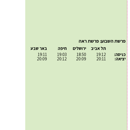
פרשת השבוע: פרשת ראה
תל אביב
ירושלים
חיפה
באר שבע
כניסה:
19:12
18:50
19:03
19:11
יציאה:
20:11
20:09
20:12
20:09