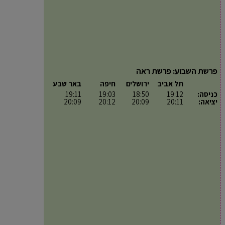
פרשת השבוע: פרשת ראה
תל אביב
ירושלים
חיפה
באר שבע
כניסה:
19:12
18:50
19:03
19:11
יציאה:
20:11
20:09
20:12
20:09