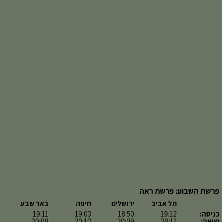
פרשת השבוע: פרשת ראה
תל אביב
ירושלים
חיפה
באר שבע
כניסה:
19:12
18:50
19:03
19:11
יציאה:
20:11
20:09
20:12
20:09