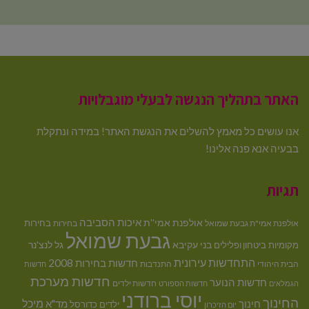
האתר בתהליך הנגשה לבעלי מוגבלויות
אנו עושים כל מאמץ להשלים את הנגשת האתר! במידה ונתקלת
בבעיה אנא פנה אלינו!
תגיות
איכות הסביבה
אולפנת אמי''ת
בחירות
אולפנת אמי"ת גבעת שמואל
בחירות
גבעת שמואל
בני עקיבא
גל לנצ'נר
מקומיות
ביטחון ופלילים
התחדשות עירונית
חדשות בחירות 2008
הבית היהודי
התנדבות
חדשות
חדשות מערכת
חדשות הנוער
חדשות ילדים
הגמלאים
חדשות הספורט
יוסי ברודני
החינוך
מיכל
חינוך
מד"א
ילדים
כדורסל
יום הזיכרון