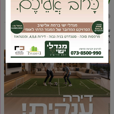
לתלמידות כיתה י”ב
מקומונט גבעת שמואל
6 אוקטובר, 2021
עם החזרה לספסל הלימודים, באולפנת אמית גבעת שמואל פתחו
את תוכנית ההכוון למסגרות ההמשך, עבור תלמידות כיתה י”ב
בשנה הבאה בעזרת הבוגרות ששבו לאולפנה.