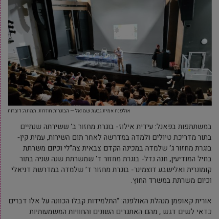
אולפנת אמית גבעת שמואל — הבוגרות חוזרות. תמונה: דוברות
במשתתפות בפאנל: עידית אילוז- בוגרת מחזור ב’ ששירתה שנתיים
בתור מדריכת טיולים ולמדה במדרשה לאחר תום השירות, עמית קין-
בוגרת מחזור ג’ שלמדה במכינה הקדם צבאית צה”לי וכיום משרתת
בחיל המודיעין, חנה נדל- בוגרת מחזור ד’ שמשרתת שנה שניה בתור
קומונרית ואלישבע דוצמינר- בוגרת מחזור ד’ שלמדה במדרשת דניאלי
וכיום משרתת במשרד החוץ.
אורית קאופמן מנהלת האולפנה: “התלמידות קבלו הכוונה על אלו דברים
כדאי לשים דגש , מהם האתגרים השונים והחוויות המשמעותיות