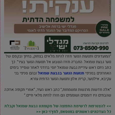
“המועדונים ותנועות הנוער חזרו להיות מלאים בצחוק, בחיוך ובקסם של
נוער גבעת שמואל. החבר׳ה חזרו השבוע אל תנועות הנוער בעיר”. כך
כתב היום ראש עיריית גבעת שמואל יוסי ברודני לאחר שסייר בימים
האחרונים בסניפי
תנועות הנוער בגבעת שמואל
ובהם סניפי בני
עקיבא, אילנוער, קרית אלון ותנועת הנוער הדתית עזרא.
“אלה חדשות מרגשות ומשמחות,” כתב ראש העיר, “אחרי תקופה ארוכה
שהבתים היו דוממים ושוממים הם חזרו להיות מלאי חיים.”
>> להצטרפות לרשימת התפוצה של מקומונט גבעת שמואל וקבלת
כל העדכונים ראשונים בווטסאפ, לחץ/י כאן <<