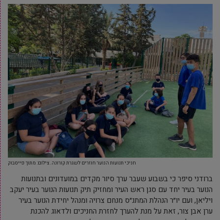
חניכי תנועות הנוער חוזרים לשגרת קורונה. צילום: מתוך פייסבוק
ברודני סיפר כי בשבוע שעבר ערך סיור מקדים במועדונים ובתנועות
הנוער בעיר יחד עם סגן ראש העיר ומחזיק תיק תנועות הנוער בעיר יעקב
ויליאן, ועם יו״ר הנהלת המתנ״ס מנחם צרויה ומנהל יחידת הנוער בעיר
ערן אבן צור, זאת על מנת להערך לחזרת החניכים ולדאוג להכנת