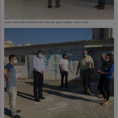
ברודני הנחה – ומועדוני הנוער נוקו, סודרו וחזרו לפעילות. צילום: מתוך פייסבוק