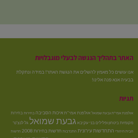
האתר בתהליך הנגשה לבעלי מוגבלויות
אנו עושים כל מאמץ להשלים את הנגשת האתר! במידה ונתקלת
בבעיה אנא פנה אלינו!
תגיות
איכות הסביבה
אולפנת אמי''ת
בחירות
אולפנת אמי"ת גבעת שמואל
בחירות
גבעת שמואל
בני עקיבא
גל לנצ'נר
מקומיות
ביטחון ופלילים
התחדשות עירונית
חדשות בחירות 2008
הבית היהודי
התנדבות
חדשות