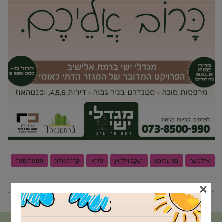
אילנוער
בני עקיבא
יעקב ויליאן
עזרא
קרית אלון
תנועת נוער
×
« פוסט קודם
פוסט הבא »