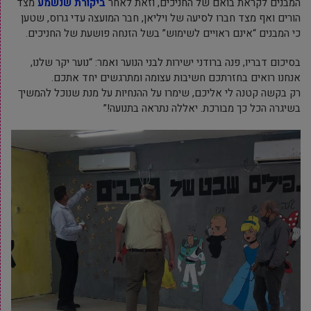
המבנים לקראת בואם של החניכים, וזאת לאחר
ביקורת שנשמע
מצד
הורים ואף מצד חברו לסיעה של ויליאן, חבר המועצה עדי גרוס, שטען
כי המבנים “אינם ראויים לשימוש” בשל הזנחה פושעת של החניכים.
בסיכום דבריו, פנה ברודני ישירות לבני הנוער ואמר: “נוע
ר יקר שלנו,
אנחנו רואים בחזרתכם חשיבות עצומה ומתרגשים יחד אתכם.
רק בקשה קטנה לי אליכם, שימרו על ההנחיות על מנת שנוכל להמשיך
בשיגרה הכל כך מבורכת. יאללה נתראה בתנועה!”