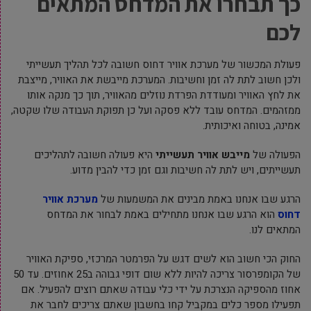
כך תבחרו את המדחס המתאים
לכם
פעולת המכשור של מערכת אוויר דחוס חשובה לכל תהליך תעשייתי
ולכן חשוב לתת לה זמן וחשיבות. המערכת מייבשת את האוויר, מייצבת
את לחץ האוויר ומעודדת הפרדת נוזלים מהאוויר, תוך כך מנקה אותו
ממזהמים. המדחס עובד ללא פסקה ועל כן תפוקת העבודה שלו שקטה,
אמינה, בטוחה ואיכותית.
הפעולה של
מייבש אוויר תעשייתי
היא פעולה חשובה לתהליכים
תעשייתים, ויש לתת לה חשיבות וגם זמן כדי להבין מדוע.
הרגע שבו אנחנו באמת מבינים את המשמעות של
מערכת אוויר
דחוס
הוא הרגע שבו אנחנו מתחילים באמת לבחור את המדחס
המתאים לנו.
החוק הכי חשוב הוא לשים דגש על הפרמטר המרכזי, ספיקת האוויר
של הקומפרסור צריכה להיות ללא שום דופי גבוהה ב25 אחוזים. עד 50
אחוז מהספיקה הנצרכת על ידי כלי עבודה שאתם רוצים להפעיל. אם
תפעילו מספר כלים במקביל קחו בחשבון שאתם צריכים לחבר את