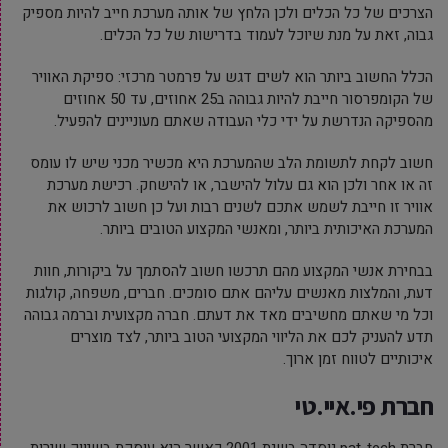
הצרכים של כל הכלים ולכן הלחץ של אותה מערכת חייב להיות מספיק
גבוה, זאת על מנת שיוכל לעמוד בדרישות של כל הכלים.
הכלל החשוב ביותר הוא לשים דגש על פרמטר מרכזי: ספיקת האוויר
של הקומפרסור חייבת להיות גבוהה ב25 אחוזים, עד 50 אחוזים
מהספיקה הנדרשת על ידי כלי העבודה שאתם מעוניינים להפעיל.
חשוב לקחת לתשומת הלב שהמערכת היא מכשיר מכני שיש לו עומס
זה או אחר ולכן הוא גם עלול להישבר, או להישחק. רכישת מערכת
אוויר זו חייבת לשמש אתכם לשנים רבות ועל כן חשוב לרכוש את
המערכת האיכותית ביותר, ומאנשי המקצוע הטובים ביותר.
בבחירת אנשי המקצוע מהם תרכשו חשוב להסתמך על ביקורות, חוות
דעת, והמלצות מאנשים עליהם אתם סומכים. חברים, משפחה, קולגות
וכל מי שאתם מחשיבים מאד את דעתם. חברה מקצועית וברמה גבוהה
תדע להעניק לכם את הליווי המקצועי הטוב ביותר, לצד מוצרים
איכותיים לטווח זמן ארוך.
חברת פי.איי.טי