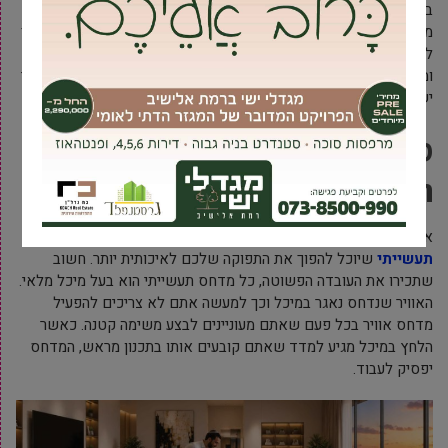
בדיוק מה תפקיד המערכת. למערכת זו יתרונות רבים, וכאשר אתם
מכירים את היתרונות הללו אתם יכולים להתאים את המוצר אל התהליך
לשמו אתם מחפשים את הרכיב. כשאתם רוכשים, מתעניינים
ומתייעצים עשו זאת מול אנשי המקצוע הטובים ביותר, כי לליווי מקצועי
יש חשיבות רבה.
מערכת אוויר דחוס הוא המוצר
הטוב ביותר עבורכם
אם אתם קוראים את המילים הללו אתם לבטח מחפשים
מדחס אוויר
תעשייתי
שיוכל להפוך את התפוקה שלכם לאיכותית יותר. חשוב
שתכירו את העובדה הפשוטה, כל מדחס תעשייתי הוא בעל מיכל מלאי.
האוויר שנדחס נאגר במיכל וכך למעשה אתם לא צריכים להפעיל
מדחס אוויר בכל פעם שאתם מעוניינים לבצע משימה קטנה. כאשר
הלחץ במיכל מגיע למדד שאתם קובעים אותו בתכנון מראש, המדחס
יפסיק לעבוד.