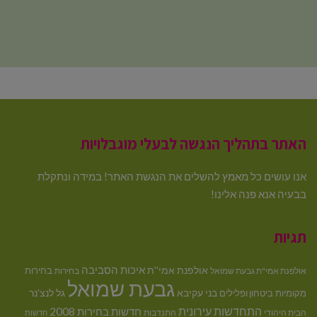
האתר בתהליך הנגשה לבעלי מוגבלויות
אנו עושים כל מאמץ להשלים את הנגשת האתר! במידה ונתקלת
בבעיה אנא פנה אלינו!
תגיות
איכות הסביבה
אולפנת אמי''ת
בחירות
אולפנת אמי"ת גבעת שמואל
בחירות
גבעת שמואל
בני עקיבא
גל לנצ'נר
מקומיות
ביטחון ופלילים
התחדשות עירונית
חדשות בחירות 2008
הבית היהודי
התנדבות
חדשות