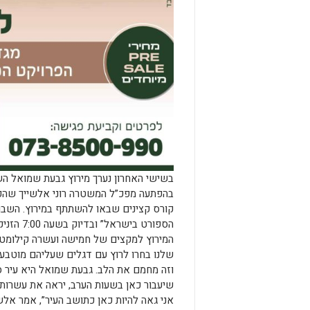
בשישי האחרון נערך מירוץ גבעת שמואל השמ
בהפתעה מפכ”ל המשטרה רוני אלשייך שהפתיע כ-40
קורס קצינים שבאו להשתתף במירוץ. השבו
הספורט בישראל”
המירוץ למקצים של חמישה ועשרה קילומטר
שלנו בחרו לרוץ עם דגלים שעליהם מוטבע
וזה מחמם את הלב. גבעת שמואל היא עיר ס
שיעבור כאן בשעות הערב, יראה את עשרות 
אני גאה להיות כאן כתושב העיר”, אמר אלשי