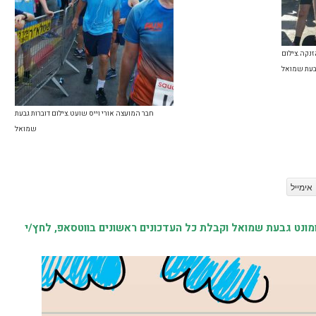
זנקה.צילום
גבעת שמואל
חבר המועצה אורי וייס שועט.צילום דוברות גבעת
שמואל
אימייל
נט גבעת שמואל וקבלת כל העדכונים ראשונים בווטסאפ, לחץ/י