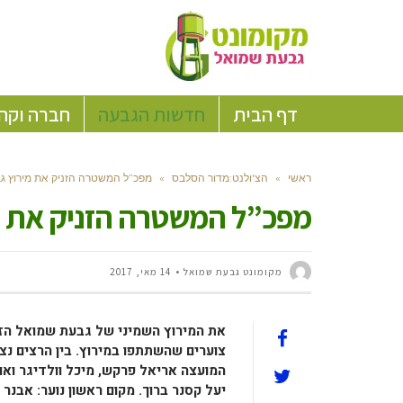
דף הבית
חדשות הגבעה
חברה וקה
ראשי
»
הצ'ולנט:מדור הסלבס
»
מפכ”ל המשטרה הזניק את מירוץ ג
מפכ”ל המשטרה הזניק את מ
מקומונט גבעת שמואל
14 מאי, 2017
צוערים שהשתתפו במירוץ. בין הרצים נצפ
המועצה אריאל פרקש, מיכל וולדיגר ואורי
יעל קסנר ברוך. מקום ראשון נוער: אבנר ו