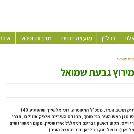
ילה
נדל”ן
מועצה דתית
תרבות ופנאי
אינד
בעת שמואל
ירוץ גבעת שמואל
את המירוץ השמיני של גבעת שמואל הזניק תושב העיר, מפכ”ל המשטרה, רוני אלשייך שהפתיע 140
ו:סגן ראש העיר בני סומך, מהנדס העירייה איציק אוז’לבו, חברי
 וייס. מקום ראשון גברים: דניאל\ל אירנשטיין. מקום ראשון נשים:
יליאן (בנו של יעקב ויליאן חבר מועצת העיר).