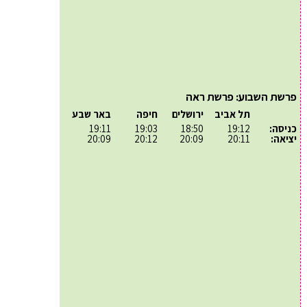
פרשת השבוע: פרשת ראה
תל אביב
ירושלים
חיפה
באר שבע
כניסה:
19:12
18:50
19:03
19:11
יציאה:
20:11
20:09
20:12
20:09