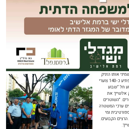
יני אותו הזניק
1 צוערי
ע חל “שבוע
 ובדיוק בשעה 7:00 הזניק אלשייך את
ים. ”השוטרים
ים ערכי המשטרה
פורטיבית ומי
הרצים הקבועים.
יך.