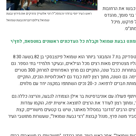
 כבשו את הרחובות
ראש העיר יוסי ברודני והמפכ”ל רוני אלשייך מזניקים את מירוץ גבעת
 בני סומך, מהנדס
שמואל.צילום דוברות גבעת שמואל
ל פרקש, מיכל
מתנ”ס.
נט גבעת שמואל וקבלת כל העדכונים ראשונים בווטסאפ, לחץ/י
הרצה הצעירה ביותר שהשתתפה היא שני גוטסדינק בת 7 והמבוגר ביותר הוא שמואל פינצבסקי בן 82.בשעה 8:30
עממי בן 2 ק”מ כשגם אליו מצטרפים מאות רצים מכל הגילאים, ובעיקר תלמידי בתי הספר. גם
לדור הצעיר, אלו שהגיעו לגיל 4, היה מקום בתחרות. ככבל שנה, התקיים גם מרוץ האפרוחים למרחק 300 מטרים
מה. גם השנה, מתוך רצון לתת כבוד גם לאוכלוסיות הנכים, התקיים
 נכים השתתפו במקצה יחד עם מלווים.
תוף פעולה עם אוניברסיטת בר אילן הצמודה לגבעה, והריצה כללה גם
, ומתוך רצון לעודד את הרצים לתוצאה אישית יפה, הוקמו עמדות
צים הרבים.”מדובר במסלול מאתגר, שיש בו קטעים מישוריים, קצת
 מסביר משה פרץ, מנהל קבוצת “רצי גבעת שמואל”, שעשרות מתושבי העיר
עת שמואל”, אמר ראש העיר, יוסי ברודני. “מושקעים בו משאבים רבים