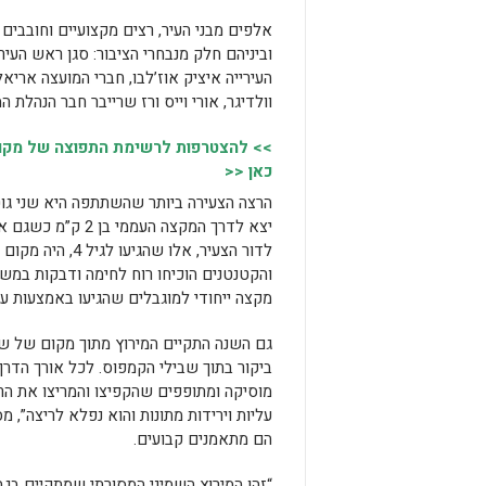
אלפים מבני העיר, רצים מקצועיים וחובבים
וביניהם חלק מנבחרי הציבור: סגן ראש העיר
העירייה איציק אוז’לבו, חברי המועצה אריא
וולדיגר, אורי וייס ורז שרייבר חבר הנהלת ה
>> להצטרפות לרשימת התפוצה של מקומו
כאן <<
יצא לדרך המקצה ה
והקטנטנים הוכיחו רוח לחימה ודבקות במשי
מקצה ייחודי למוגבלים שהגיעו באמצעות עמותת חברים לרפואה. כ-20
גם השנה התקיים המירוץ מתוך מקום של שי
ביקור בתוך שבילי הקמפוס. לכל אורך הדרך
מוסיקה ומתופפים שהקפיצו והמריצו את הר
עליות וירידות מתונות והוא נפלא לריצה”,
הם מתאמנים קבועים.
“זהו המירוץ השמיני המסורתי שמתקיים בגב