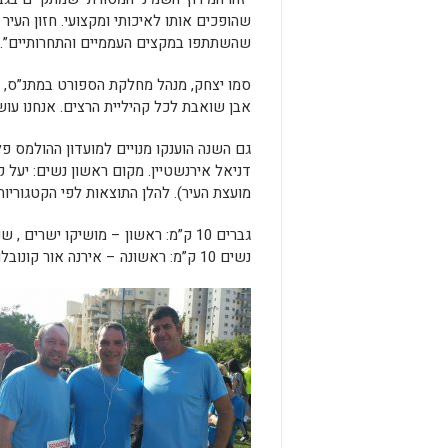
שהופכים אותו לאיכותי ומקצועי. חזון העיר 
שהשתתפו במקצים העממיים והתחרותיים”.
סמו יצחק, מנהל מחלקת הספורט במתנ”ס, י
אבן שואבת לכל קהיליית הרצים. אנחנו עוש
גם השנה הוענקו מנויים למועדון ההולמס פ
דניאל אירנשטיין. מקום ראשון נשים: יעל קס
מועצת העיר). להלן התוצאות לפי הקטגוריות
גברים 10 ק”מ: ראשון – מושיקו ישרים , שני – אילון הוכוולד , שלישי – גלהון אמארה.
נשים 10 ק”מ: ראשונה – אירנה אור קונובלוב , שניה – אלה פינוס ישרים , שלישית – מעיין בן דוד.