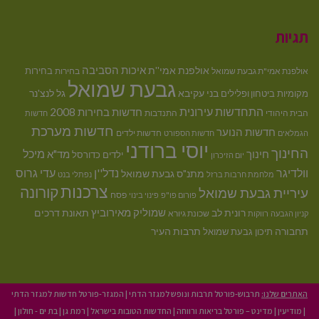
תגיות
איכות הסביבה
אולפנת אמי''ת
בחירות
אולפנת אמי"ת גבעת שמואל
בחירות
גבעת שמואל
בני עקיבא
גל לנצ'נר
מקומיות
ביטחון ופלילים
התחדשות עירונית
חדשות בחירות 2008
הבית היהודי
התנדבות
חדשות
חדשות מערכת
חדשות הנוער
חדשות ילדים
הגמלאים
חדשות הספורט
יוסי ברודני
החינוך
מיכל
חינוך
מד"א
ילדים
כדורסל
יום הזיכרון
וולדיגר
נדל''ן
עדי גרוס
מתנ"ס גבעת שמואל
מלחמת חרבות ברזל
נפתלי בנט
צרכנות
קורונה
עיריית גבעת שמואל
פסח
פורום פו"פ
פינוי בינוי
רונית לב
שמוליק מאירוביץ
תאונת דרכים
שכונת גיורא
קניון הגבעה
רווקות
תחבורה
תיכון גבעת שמואל
תרבות העיר
האתרים שלנו:
תרבוש-פורטל תרבות ונופש למגזר הדתי
|
המגזר-פורטל חדשות למגזר הדתי
|
מודיעין
|
מדינט – פורטל בריאות ורווחה
|
החדשות הטובות בישראל
|
רמת גן
|
בת ים - חולון
|