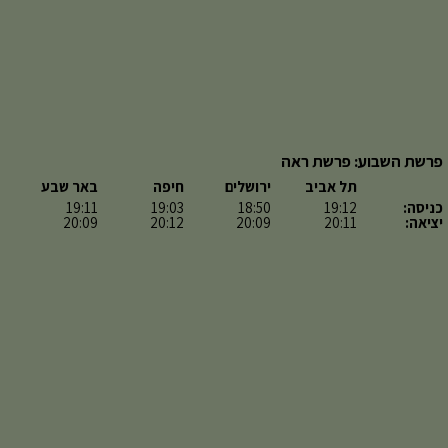
פרשת השבוע: פרשת ראה
תל אביב
ירושלים
חיפה
באר שבע
כניסה:
19:12
18:50
19:03
19:11
יציאה:
20:11
20:09
20:12
20:09