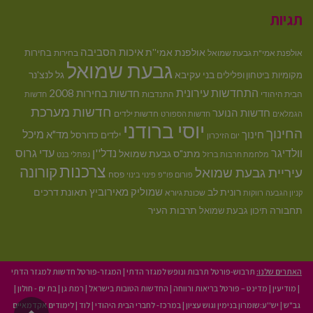
תגיות
איכות הסביבה
אולפנת אמי''ת
בחירות
אולפנת אמי"ת גבעת שמואל
בחירות
גבעת שמואל
בני עקיבא
גל לנצ'נר
מקומיות
ביטחון ופלילים
התחדשות עירונית
חדשות בחירות 2008
הבית היהודי
התנדבות
חדשות
חדשות מערכת
חדשות הנוער
חדשות ילדים
הגמלאים
חדשות הספורט
יוסי ברודני
החינוך
מיכל
חינוך
מד"א
ילדים
כדורסל
יום הזיכרון
וולדיגר
נדל''ן
עדי גרוס
מתנ"ס גבעת שמואל
מלחמת חרבות ברזל
נפתלי בנט
צרכנות
קורונה
עיריית גבעת שמואל
פסח
פורום פו"פ
פינוי בינוי
רונית לב
שמוליק מאירוביץ
תאונת דרכים
שכונת גיורא
קניון הגבעה
רווקות
תחבורה
תיכון גבעת שמואל
תרבות העיר
האתרים שלנו:
תרבוש-פורטל תרבות ונופש למגזר הדתי
|
המגזר-פורטל חדשות למגזר הדתי
|
מודיעין
|
מדינט – פורטל בריאות ורווחה
|
החדשות הטובות בישראל
|
רמת גן
|
בת ים - חולון
|
גב"ש
|
יש''ע:שומרון בנימין וגוש עציון
|
במרכז- לחברי הבית היהודי
|
לוד
|
לימודים אקדמאיים
גליל