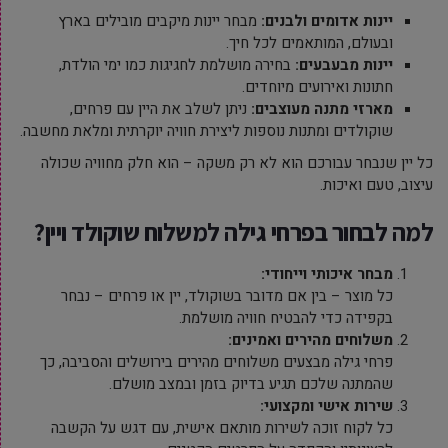
יינות אדומים ולבנים:
מבחר יינות מיקבים מובילים בארץ
ובעולם, המותאמים לכל חיך.
יינות מבעבעים:
בחירה מושלמת לחגיגות כמו ימי הולדת,
חתונות ואירועים מיוחדים.
מארזי מתנה מעוצבים:
ניתן לשלב את היין עם פרחים,
שוקולדים ומתנות נוספות ליצירת חוויה יוקרתית ומלאת מחשבה.
כל יין שנבחר עבורכם הוא לא רק משקה – הוא חלק מחוויה שכולה
עיצוב, טעם ואיכות.
למה לבחור בפרחי גילה למשלוח שוקולד ויין?
מבחר איכותי וייחודי:
כל מוצר – בין אם מדובר בשוקולד, יין או פרחים – נבחר
בקפידה כדי להבטיח חוויה מושלמת.
משלוחים מהירים ואמינים:
פרחי גילה מבצעים משלוחים מהירים בירושלים והסביבה, כך
שהמתנה שלכם תגיע בדיוק בזמן ובמצב מושלם.
שירות אישי ומקצועי:
כל לקוח זוכה לשירות מותאם אישית, עם דגש על הקשבה