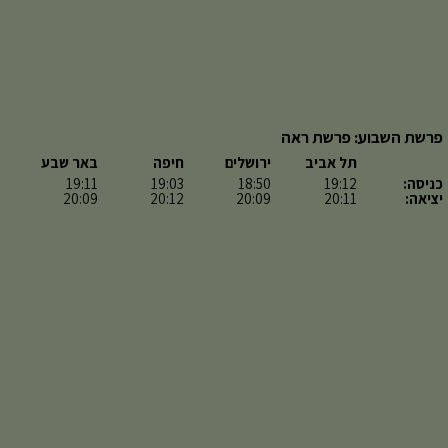
פרשת השבוע: פרשת ראה
תל אביב
ירושלים
חיפה
באר שבע
כניסה:
19:12
18:50
19:03
19:11
יציאה:
20:11
20:09
20:12
20:09