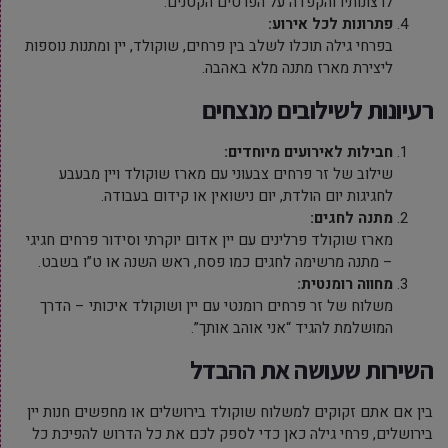
לרצונותיו והקפדה על הפרטים הקטנים.
פתרונות לכל אירוע:
בפרחי גילה תוכלו לשלב בין פרחים, שוקולד, יין ומתנות נוספות
ליצירת מארז מתנה מלא באהבה.
רעיונות לשילובים מנצחים
חבילות לאירועים מיוחדים:
שילוב של זר פרחים צבעוני עם מארז שוקולד ויין מבעבע
לחגיגות יום הולדת, יום נישואין או קידום בעבודה.
מתנה לחגים:
מארז שוקולד פרלינים עם יין אדום יוקרתי וסידור פרחים חגיגי
– מתנה מרשימה לחגים כמו פסח, ראש השנה או ט”ו בשבט.
מחווה רומנטית:
משלוח של זר פרחים רומנטי עם יין ושוקולד איכותי – הדרך
המושלמת להגיד “אני אוהב אותך”.
השירות שעושה את ההבדל
בין אם אתם זקוקים למשלוח שוקולד בירושלים או מחפשים חנות יין
בירושלים, פרחי גילה כאן כדי לספק לכם את כל הדרוש להפיכת כל