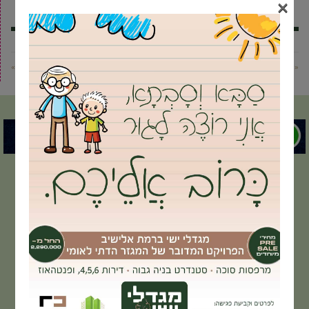
×
« פוסט קודם
פוסט הבא »