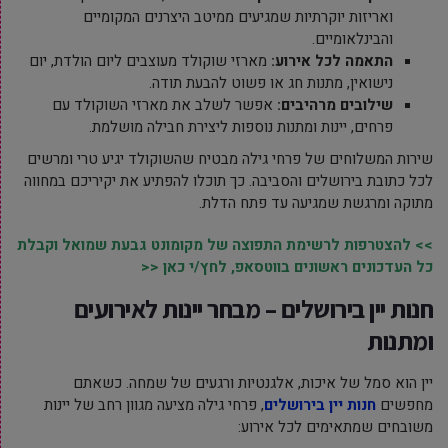
ואריזות יוקרתיות שמגיעים ממיטב היצרנים המקומיים
והבינלאומיים.
התאמה לכל אירוע:
מארזי שוקולד מעוצבים ליום הולדת, יום
נישואין, מתנות חג או פשוט להבעת תודה.
שילובים מרהיבים:
אפשר לשלב את מארזי השוקולד עם
פרחים, יינות ומתנות נוספות ליצירת חבילה מושלמת.
שירות המשלוחים של פרחי גילה מבטיח שהשוקולד יגיע טרי ומרשים
לכל כתובת בירושלים והסביבה. כך תוכלו להפתיע את יקיריכם במחווה
מתוקה ומרגשת שמגיעה עד פתח הדלת.
>> להצטרפות לרשימת התפוצה של מקומונט גבעת שמואל וקבלת
כל העדכונים ראשונים בווטסאפ, לחץ/י כאן <<
חנות יין בירושלים – מבחר יינות לאירועים
ומתנות
יין הוא סמל של איכות, אלגנטיות ורגעים של שמחה. כשאתם
מחפשים
חנות יין בירושלים
, פרחי גילה מציעה מגוון רחב של יינות
משובחים שמתאימים לכל אירוע: