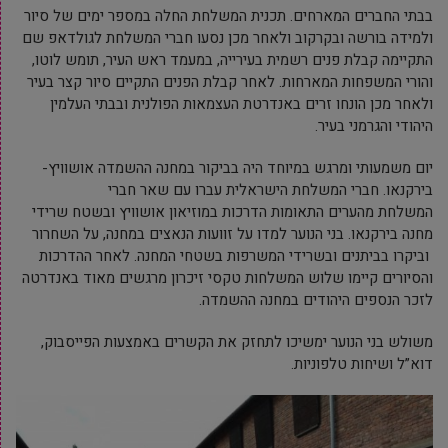
בבתי החברים המארחים. תכנית המשלחת החלה במספר ימים של סיור
ולמידה בורשה ובקרקוב ולאחר מכן נסעו חברי המשלחת לגולדאפ שם
התקיימה קבלת פנים רשמית בעירייה, במעמד ראש העיר, תומש לוטו,
והורי המשפחות המארחות. לאחר קבלת הפנים התקיים סיור קצר בעיר
ולאחר מכן הונחו זרים באנדרטת העצמאות הפולנית ובבתי העלמין
היהודי והגרמני בעיר.
יום משמעותי ומרגש במיוחד היה בביקור במחנה ההשמדה אושוויץ-
בירקנאו. חברי המשלחת הישראלית עברו עם שאר חברי
המשלחת מהערים התאומות הדרכות במוזיאון אושוויץ ובשטח שרידי
מחנה בירקנאו. בני הנוער למדו על זוועות הנאצים במחנה, על השחרור
וביקרו בביתנים ובשרידי המשרפות בשטחי המחנה. לאחר ההדרכות
והסיורים קיימו שלוש המשלחות טקסי זיכרון מרגשים מאוד באנדרטה
לזכר הנספים היהודים במחנה ההשמדה.
משולש בני הנוער ימשיכו לתחזק את הקשרים באמצעות הפייסבוק,
דוא”ל ושיחות טלפוניות.