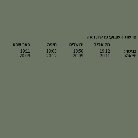
פרשת השבוע: פרשת ראה
תל אביב
ירושלים
חיפה
באר שבע
כניסה:
19:12
18:50
19:03
19:11
יציאה:
20:11
20:09
20:12
20:09