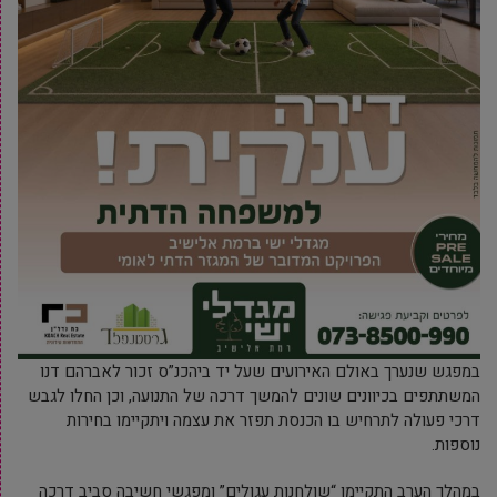
במפגש שנערך באולם האירועים שעל יד ביהכנ”ס זכור לאברהם דנו
המשתתפים בכיוונים שונים להמשך דרכה של התנועה, וכן החלו לגבש
דרכי פעולה לתרחיש בו הכנסת תפזר את עצמה ויתקיימו בחירות
נוספות.
במהלך הערב התקיימו “שולחנות עגולים” ומפגשי חשיבה סביב דרכה