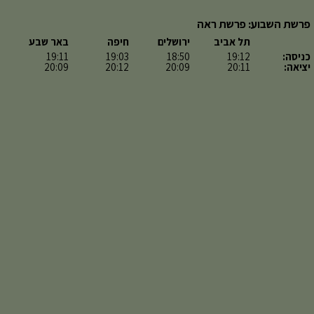
פרשת השבוע: פרשת ראה
תל אביב
ירושלים
חיפה
באר שבע
כניסה:
19:12
18:50
19:03
19:11
יציאה:
20:11
20:09
20:12
20:09