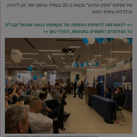
של מפלגת “הימין החדש” בכנסת ה-22 ובעתיד הרחוק יותר, וכן לדרכה
הכלכלית-ציונית-דתית.
>> להצטרפות לרשימת התפוצה של מקומונט גבעת שמואל וקבלת
כל העדכונים ראשונים בווטסאפ, לחץ/י כאן <<
קהל רב מגבעת שמואל ומכל רחבי הארץ הגיע לאירוע. צילום: הימין החדש