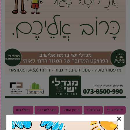
איילת שקד
גל לנצ'נר
הימין החדש
זכור לאברהם
נפתלי בנט
×
« פוסט קודם
פוסט הבא »