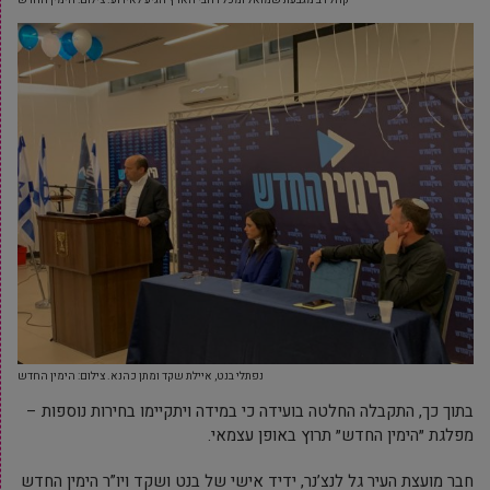
נפתלי בנט, איילת שקד ומתן כהנא. צילום: הימין החדש
בתוך כך, התקבלה החלטה בועידה כי במידה ויתקיימו בחירות נוספות –
מפלגת ״הימין החדש״ תרוץ באופן עצמאי.
חבר מועצת העיר גל לנצ’נר, ידיד אישי של בנט ושקד ויו”ר הימין החדש