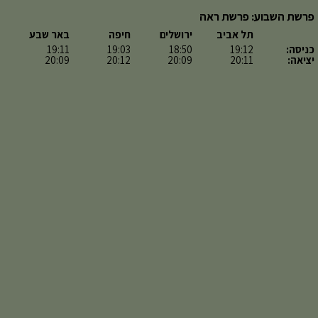
פרשת השבוע: פרשת ראה
תל אביב
ירושלים
חיפה
באר שבע
כניסה:
19:12
18:50
19:03
19:11
יציאה:
20:11
20:09
20:12
20:09