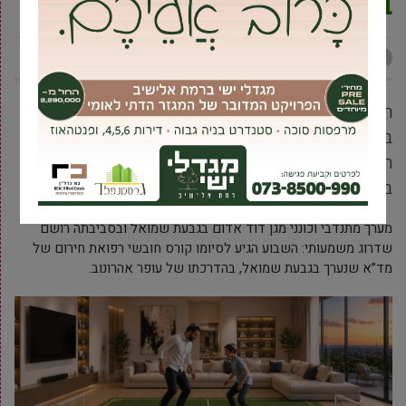
בגבעת שמואל
דניאלה שילוני
17 יוני, 2026
השבוע הגיע לסיומו קורס חובשי רפואת חירום שנערך
בגבעת שמואל, ובסיומו הצטרפו 18 חובשות וחובשים
חדשים – בהם תושבי העיר – לפעילות הצלת החיים
במרחב ירקון של מד”א
מערך מתנדבי וכונני מגן דוד אדום בגבעת שמואל ובסביבתה רושם
שדרוג משמעותי: השבוע הגיע לסיומו קורס חובשי רפואת חירום של
מד”א שנערך בגבעת שמואל, בהדרכתו של עופר אהרונוב.