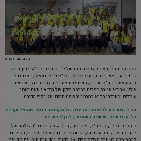
צילום: דוברות מד”א
טקס הסיום התקיים בהשתתפותם של יו”ר מתנדבי מד”א ירקון דרום
ניר שלהב, ראש צוות גבעת שמואל במד”א גלעד טואסי, ראש צוות
בקעת אונו במד”א נעם דן, ראש צוות אור יהודה ויהוד במד”א מאיר
שליו, אחראי תגובה מיידית במרחב ירקון של מד”א נשאת נאסר,
עובדים ומתנדבי מד”א במרחב ומשפחותיהם של בוגרי הקורס.
>> להצטרפות לרשימת התפוצה של מקומונט גבעת שמואל וקבלת
כל העדכונים ראשונים בווטסאפ, לחץ/י כאן <<
מנהל מרחב ירקון במד”א, חיים דורי, בירך את הבוגרים: “ההצלחה של
הקורס היא בזכות ההשקעה, ההתמדה והרצון האמיתי שלכם, החניכים
לקחת חלק בעשייה מצילת חיים. אנו רואים בהכשרת חובשים חדשים