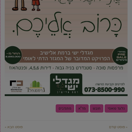
גלעד טואסי
חובש
מד"א
מתנדבים
« פוסט קודם
פוסט הבא »