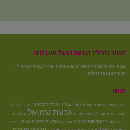
האתר בתהליך הנגשה לבעלי מוגבלויות
אנו עושים כל מאמץ להשלים את הנגשת האתר! במידה ונתקלת
בבעיה אנא פנה אלינו!
תגיות
איכות הסביבה
אולפנת אמי''ת
בחירות
אולפנת אמי"ת גבעת שמואל
בחירות
גבעת שמואל
בני עקיבא
גל לנצ'נר
מקומיות
ביטחון ופלילים
התחדשות עירונית
חדשות בחירות 2008
הבית היהודי
התנדבות
חדשות
חדשות מערכת
חדשות הנוער
חדשות ילדים
הגמלאים
חדשות הספורט