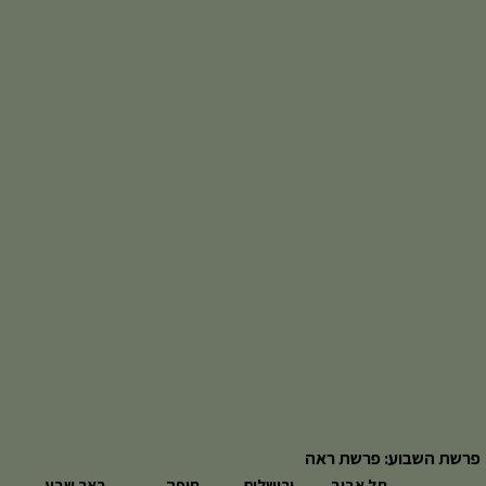
פרשת השבוע: פרשת ראה
תל אביב
ירושלים
חיפה
באר שבע