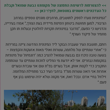
>> להצטרפות לרשימת התפוצה של מקומונט גבעת שמואל וקבלת
כל העדכונים ראשונים בווטסאפ, לחץ/י כאן <<
“המיגוניות נועדו לספק לתושבים, מרחבים מוגנים נוספים במרחב
הציבורי, למען תחושת ביטחון וזמינות מיידית בעת הצורך,” אמרו בעירייה,
והדגישו כי הפעם, “מדובר במיגוניות תקניות לחלוטין ובעלות תו תקן
מחמיר של פיקוד העורף.”
רותם, תושבת העיר שעברה הבוקר ליד המיגונית החדשה ציינה במרירות
כי “אחרי שנתיים של מלחמה, עשרות ואולי מאות אזעקות והקפצות –
בשעה טובה נזכרו גם בגבעת שמואל להציב כמה ‘דוגמיות’ של מיגוניות
במקומות נבחרים. אני לא יודעת מי החליט לחכות שנתיים עד שהתפנה
התקציב כדי לקנות אותן, אבל בערים בפ”ת שם אני עובדת ובערים
אחרות אני רואה עשרות ממ”ד ברחבי העיר כבר מתחילת המלחמה.
זילזול בחיי אדם. ובכל זאת, אני מקווה שלא יהיה שימוש בהן אף
פעם.”