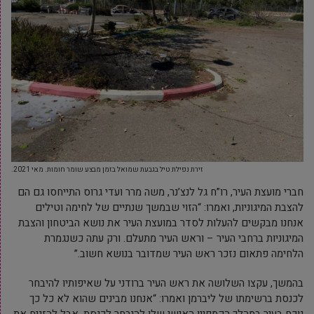
זירת נפילת טיל בגבעת שמואל בזמן מבצע שומר חומות. מאי 2021.
חברי מועצת העיר, רו”ח גל לנצ’נר, משה מרר ועדי גרוס התייחסו גם הם
להצבת המיגוניות, ואמרו: “הזוי שבמשך שנתיים של לחימה וטילים
אנחנו מבקשים להעלות לסדר במועצת העיר את נושא הביטחון והצבת
המיגוניות ברחבי העיר – וראש העיר מתעלם. ורק עתה כשנגמרת
הלחימה פתאום נזכר ראש העיר שמדובר בנושא חשוב.”
בהמשך, עקצו השלושה את ראש העיר ברודני על שאיפותיו להיבחר
לכנסת ברשימתו של ליברמן ואמרו: “אנחנו מבינים שהוא לא כל כך