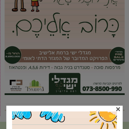
×
« פוסט קודם
פוסט הבא »