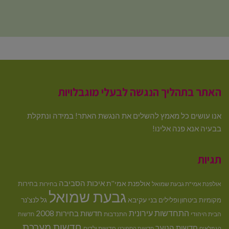
האתר בתהליך הנגשה לבעלי מוגבלויות
אנו עושים כל מאמץ להשלים את הנגשת האתר! במידה ונתקלת
בבעיה אנא פנה אלינו!
תגיות
איכות הסביבה
אולפנת אמי''ת
בחירות
אולפנת אמי"ת גבעת שמואל
בחירות
גבעת שמואל
בני עקיבא
גל לנצ'נר
מקומיות
ביטחון ופלילים
התחדשות עירונית
חדשות בחירות 2008
הבית היהודי
התנדבות
חדשות
חדשות מערכת
חדשות הנוער
חדשות ילדים
הגמלאים
חדשות הספורט