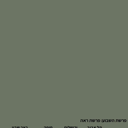
פרשת השבוע: פרשת ראה
תל אביב
ירושלים
חיפה
באר שבע