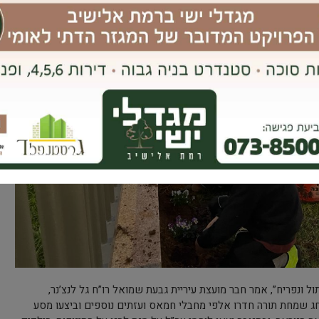
ול ונפריח”, אמר חבר מועצת עיריית גבעת שמואל רו”ח גל לנצ’נר,
 שמחת תורה חדרו אלפי מחבלי חמאס ועזתים נוספים וביצעו מסע