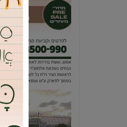
הבתים בשכונת אלמוע’זי במרכז הרצועה, ה
לראשות העיר רו”ח גל לנצ’נר וחברי רשימת
בסמוך לפארק ע”ש שמואל פינלס בצפון העי