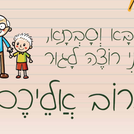
אמש, שעות בודדות לאחר שפורסמו שמותיהם של 21 חיילי צה”ל שנהרגו בתקרית פיצוץ חומרי הנפץ וקריסת
תכנסו עשרות תלמידים ובני נוער בגבעת שמואל יחד עם המועמד
ו למועצת העיר “גבעת שמואל מתחדשת”, לטובת שתילת פרחים ועצי נוי
ר ולנטיעת “שדרת הגיבורים”, לזכרם של חללי המערכה ברצועת עזה.