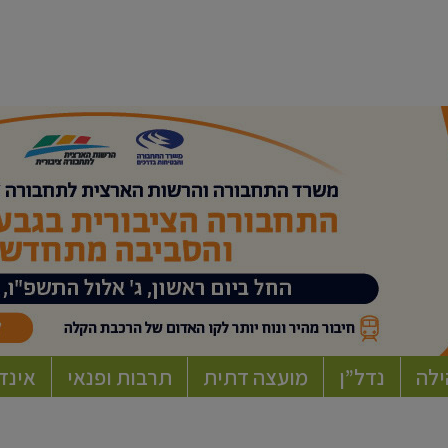
ילה
נדל”ן
מועצה דתית
תרבות ופנאי
אינד