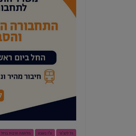
גל לנצ'נר
ט"ו בשבט
מלחמת חרבות ברזל