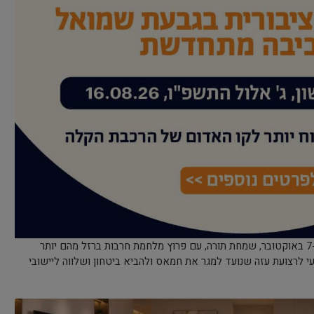
למעלה מ-550 חיילים וחיילות נהרגו מאז ה-7 באוקטובר, שמחת תורה, עם פרוץ מלחמת חרבות ברזל מהם יותר
רקעי לרצועת עזה שנועד למגר את חמאס ולהביא ביטחון ושלווה ליישובי