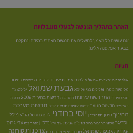
האתר בתהליך הנגשה לבעלי מוגבלויות
אנו עושים כל מאמץ להשלים את הנגשת האתר! במידה ונתקלת
בבעיה אנא פנה אלינו!
תגיות
איכות הסביבה
אולפנת אמי''ת
בחירות
אולפנת אמי"ת גבעת שמואל
בחירות
גבעת שמואל
בני עקיבא
גל לנצ'נר
מקומיות
ביטחון ופלילים
התחדשות עירונית
חדשות בחירות 2008
הבית היהודי
התנדבות
חדשות
חדשות מערכת
חדשות הנוער
חדשות ילדים
הגמלאים
חדשות הספורט
יוסי ברודני
החינוך
מיכל
חינוך
מד"א
ילדים
כדורסל
יום הזיכרון
וולדיגר
נדל''ן
עדי גרוס
מתנ"ס גבעת שמואל
מלחמת חרבות ברזל
נפתלי בנט
צרכנות
קורונה
עיריית גבעת שמואל
פסח
פורום פו"פ
פינוי בינוי