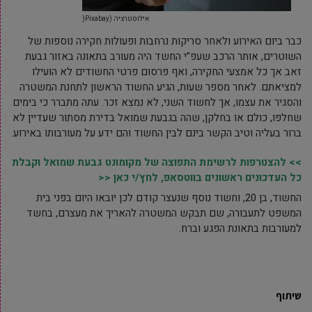
אילוסטרציה (Pixabay(
כבר ביום האירוע ולאחר סריקות נרחבות ופעולות חקירה נוספות של
השוטרים, אותר הרכב שעפ”י החשד היה מעורב בתאונה באזור גבעת
זאב אך כל אמצעי החקירה, ואף פרסום פרטי החשודים לא הועילו
למציאתם. לאחר מספר שעות, הגיע החשוד הראשון לתחנת המשטרה
והסגיר את עצמו, אך לחשוד השני, לא נמצא זכר. עתה מתברר כי בימים
שחלפו, כולם או בחלקן, שהה בגבעת שמואל בדירת מסתור שעדיין לא
ברור בעליה וטיב הקשר בינם לבין החשוד והם ידע על מעורבותו באירוע.
>> להצטרפות לרשימת התפוצה של מקומונט גבעת שמואל וקבלת
כל העדכונים ראשונים בווטסאפ, לחץ/י כאן <<
החשוד, בן 20, וחשוד נוסף שנעצר קודם לכן יובאו היום בפני בית
המשפט לתעבורה, שם תבקש המשטרה להאריך את מעצרם, בחשד
למעורבות בתאונת הפגע וברח.
שיתוף