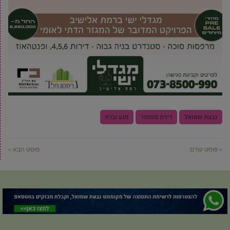
גבעת שמואל
דירת מסתור
פגע וברח
« פוסט קודם
פוסט הבא »