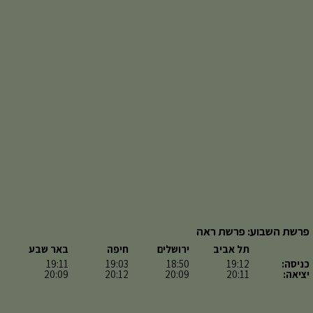
פרשת השבוע: פרשת ראה
תל אביב
ירושלים
חיפה
באר שבע
כניסה:
19:12
18:50
19:03
19:11
יציאה:
20:11
20:09
20:12
20:09