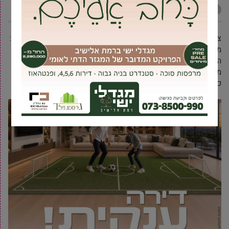
אביעד ברטוב
29 יוני, 2026
צעד משמעותי להפחתת עומסי התנועה בציר התנועה המרכזי של האזור:
משרד התחבורה והבטיחות בדרכים,
באמצעות חברת חוצה ישראל,
השלים בימים אלה את פרויקט הרחבת כביש 471 לכיוון מערב,
מצומת
מגדל אפק (כביש 444) ועד מחלף נחלים.
המיזם נאמד בהשקעה
כוללת של כ-35 מיליון שקלים.