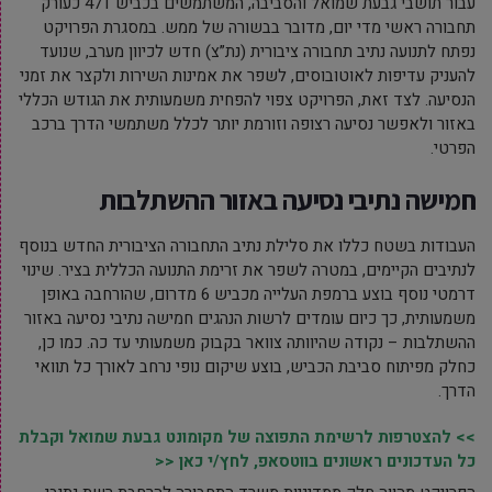
עבור תושבי גבעת שמואל והסביבה,
המשתמשים בכביש 471 כעורק
תחבורה ראשי מדי יום,
מדובר בבשורה של ממש.
במסגרת הפרויקט
נפתח לתנועה נתיב תחבורה ציבורית (נת”צ) חדש לכיוון מערב,
שנועד
להעניק עדיפות לאוטובוסים,
לשפר את אמינות השירות ולקצר את זמני
הנסיעה.
לצד זאת,
הפרויקט צפוי להפחית משמעותית את הגודש הכללי
באזור ולאפשר נסיעה רצופה וזורמת יותר לכלל משתמשי הדרך ברכב
הפרטי.
חמישה נתיבי נסיעה באזור ההשתלבות
העבודות בשטח כללו את סלילת נתיב התחבורה הציבורית החדש בנוסף
לנתיבים הקיימים,
במטרה לשפר את זרימת התנועה הכללית בציר.
שינוי
דרמטי נוסף בוצע ברמפת העלייה מכביש 6 מדרום,
שהורחבה באופן
משמעותית,
כך כיום עומדים לרשות הנהגים חמישה נתיבי נסיעה באזור
ההשתלבות – נקודה שהיוותה צוואר בקבוק משמעותי עד כה.
כמו כן,
כחלק מפיתוח סביבת הכביש,
בוצע שיקום נופי נרחב לאורך כל תוואי
הדרך.
>> להצטרפות לרשימת התפוצה של מקומונט גבעת שמואל וקבלת
כל העדכונים ראשונים בווטסאפ, לחץ/י כאן <<