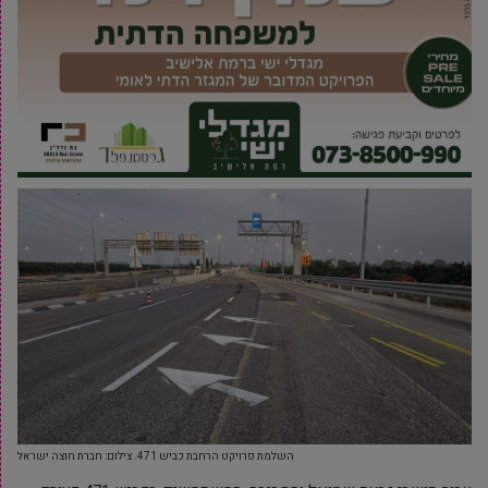
השלמת פרויקט הרחבת כביש 471. צילום: חברת חוצה ישראל