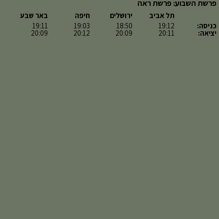
פרשת השבוע: פרשת ראה
תל אביב
ירושלים
חיפה
באר שבע
כניסה:
19:12
18:50
19:03
19:11
יציאה:
20:11
20:09
20:12
20:09