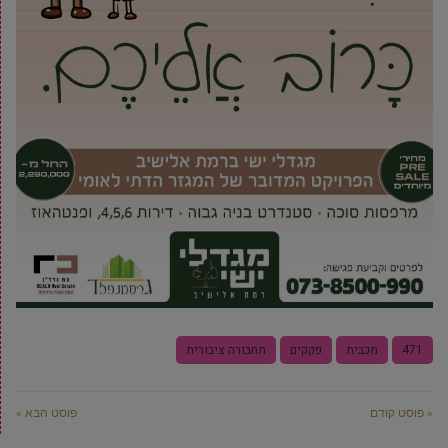
471
מכבית
פקקים
תחבורה ציבורית
« פוסט קודם
פוסט הבא »