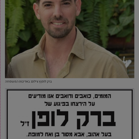
ברק לופןץ צילום: באדיבות המשפחה