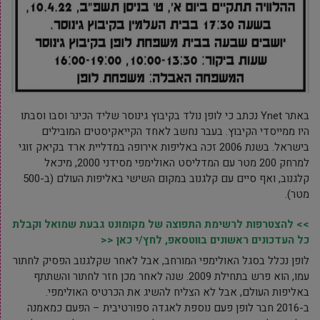
באתר Ynet נכתב כי לופן נולד בקיבוץ גינוסר שליד הכינר וסבו וסבתו
היו ממייסדי הקיבוץ. בעבר נחשב לאחד הקייאקיסטים המובילים
בישראל. בשנת 2006 זכה באליפות אירופה במדליית ארד בקיאק זוגי
למרחק 200 מטר עם המדליסט האולימפי מסידני 2000, מיכאל
קלגנוב, ואף סיים עם קלגנוב במקום השישי באליפות העולם (ב-500
מטר).
>> להצטרפות לרשימת התפוצה של מקומונט גבעת שמואל וקבלת
כל העדכונים ראשונים בווטסאפ, לחץ/י כאן <<
לופן נכלל בסגל האולימפי המורחב, אבל לאחר שקלגנוב הפסיק לחתור
עמו, הוא פרש בתחילת 2009. שנה לאחר מכן חזר לחתור והשתתף
באליפות העולם, אבל לא הצליח להשיג את הכרטיס האולימפי.
ב-2016 חבר לופן פעם נוספת לאגדה ספורטיבית – הפעם כמאמנה