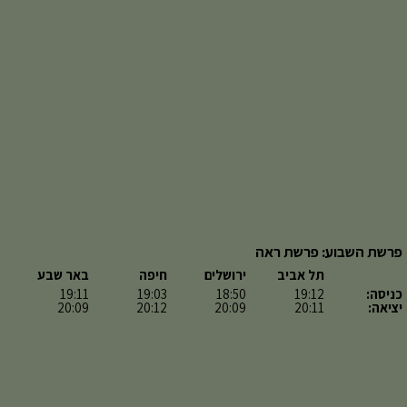
פרשת השבוע: פרשת ראה
תל אביב
ירושלים
חיפה
באר שבע
כניסה:
19:12
18:50
19:03
19:11
יציאה:
20:11
20:09
20:12
20:09