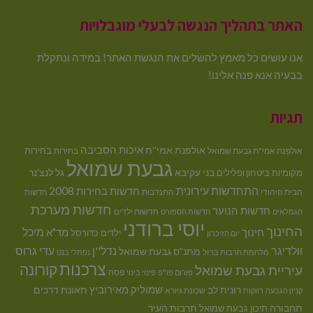
האתר בתהליך הנגשה לבעלי מוגבלויות
אנו עושים כל מאמץ להשלים את הנגשת האתר! במידה ונתקלת
בבעיה אנא פנה אלינו!
תגיות
איכות הסביבה
אולפנת אמי''ת
בחירות
אולפנת אמי"ת גבעת שמואל
בחירות
גבעת שמואל
בני עקיבא
גל לנצ'נר
מקומיות
ביטחון ופלילים
התחדשות עירונית
חדשות בחירות 2008
הבית היהודי
התנדבות
חדשות
חדשות מערכת
חדשות הנוער
חדשות ילדים
הגמלאים
חדשות הספורט
יוסי ברודני
החינוך
מיכל
חינוך
מד"א
ילדים
כדורסל
יום הזיכרון
וולדיגר
נדל''ן
עדי גרוס
מתנ"ס גבעת שמואל
מלחמת חרבות ברזל
נפתלי בנט
צרכנות
קורונה
עיריית גבעת שמואל
פסח
פורום פו"פ
פינוי בינוי
רונית לב
שמוליק מאירוביץ
תאונת דרכים
שכונת גיורא
קניון הגבעה
רווקות
תחבורה
תיכון גבעת שמואל
תרבות העיר