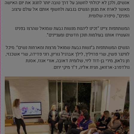
אנשים, ולכן לא יכולתי לחשוב על דרך טובה יותר לחגוג את יום האישה
מאשר לארח את מגוון הנשים בגבעה ולחשוף אותם אל עולם עיצוב
הפנים”, סיפרה שלומית.
המשתתפות ציינו “זכינו ליהנות מנשות גבעת שמואל שהרצו בפנינו
והעשירו אותנו בעולמות תוכן חדשים ומעניינים”.
הנשים המשתתפות ב”נשות גבעת שמואל מרצות ומארחות נשים”: מיכל
לווינגר פשין, שרי פרויליך, לילך אברגיל גוריון, רוני פדידה, שרי אשכנזי,
חן גלאון, מירי בן-דוד ליוי, שלומית דאובה, אורי אגוז, אסנת
גולדפרב-ארזואן, חגית אליה, ד”ר מיקי ירום.