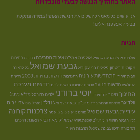
האתר בתהליך הנגשה לבעלי מוגבלויות
אנו עושים כל מאמץ להשלים את הנגשת האתר! במידה ונתקלת
בבעיה אנא פנה אלינו!
תגיות
איכות הסביבה
אולפנת אמי''ת
בחירות
אולפנת אמי"ת גבעת שמואל
בחירות
גבעת שמואל
בני עקיבא
גל לנצ'נר
מקומיות
ביטחון ופלילים
התחדשות עירונית
חדשות בחירות 2008
הבית היהודי
התנדבות
חדשות
חדשות מערכת
חדשות הנוער
חדשות ילדים
הגמלאים
חדשות הספורט
יוסי ברודני
החינוך
מיכל
חינוך
מד"א
ילדים
כדורסל
יום הזיכרון
וולדיגר
נדל''ן
עדי גרוס
מתנ"ס גבעת שמואל
מלחמת חרבות ברזל
נפתלי בנט
צרכנות
קורונה
עיריית גבעת שמואל
פסח
פורום פו"פ
פינוי בינוי
רונית לב
שמוליק מאירוביץ
תאונת דרכים
שכונת גיורא
קניון הגבעה
רווקות
תחבורה
תיכון גבעת שמואל
תרבות העיר