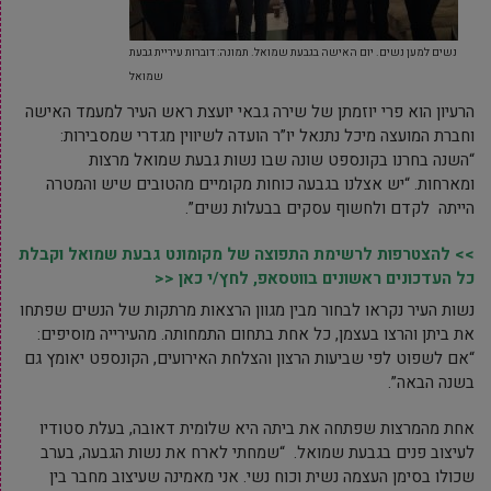
נשים למען נשים. יום האישה בגבעת שמואל. תמונה: דוברות עיריית גבעת
שמואל
הרעיון הוא פרי יוזמתן של שירה גבאי יועצת ראש העיר למעמד האישה
וחברת המועצה מיכל נתנאל יו”ר הועדה לשיווין מגדרי שמסבירות:
“השנה בחרנו בקונספט שונה שבו נשות גבעת שמואל מרצות
ומארחות. “יש אצלנו בגבעה כוחות מקומיים מהטובים שיש והמטרה
הייתה לקדם ולחשוף עסקים בבעלות נשים”.
>> להצטרפות לרשימת התפוצה של מקומונט גבעת שמואל וקבלת
כל העדכונים ראשונים בווטסאפ, לחץ/י כאן <<
נשות העיר נקראו לבחור מבין מגוון הרצאות מרתקות של הנשים שפתחו
את ביתן והרצו בעצמן, כל אחת בתחום התמחותה. מהעירייה מוסיפים:
“אם לשפוט לפי שביעות הרצון והצלחת האירועים, הקונספט יאומץ גם
בשנה הבאה”.
אחת מהמרצות שפתחה את ביתה היא שלומית דאובה, בעלת סטודיו
לעיצוב פנים בגבעת שמואל. “שמחתי לארח את נשות הגבעה, בערב
שכולו בסימן העצמה נשית וכוח נשי. אני מאמינה שעיצוב מחבר בין