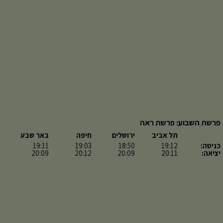
פרשת השבוע: פרשת ראה
תל אביב
ירושלים
חיפה
באר שבע
כניסה:
19:12
18:50
19:03
19:11
יציאה:
20:11
20:09
20:12
20:09