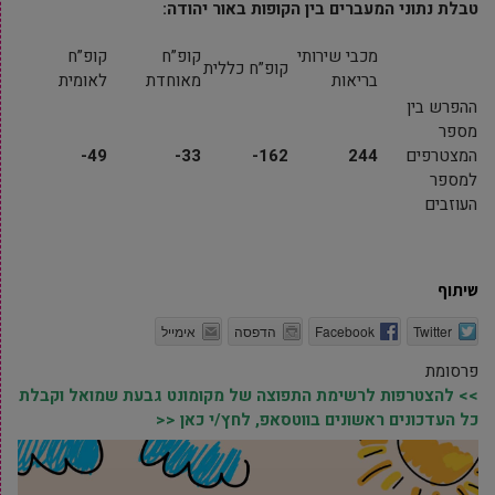
טבלת נתוני המעברים בין הקופות באור יהודה:
מכבי שירותי
קופ”ח
קופ”ח
קופ”ח כללית
בריאות
מאוחדת
לאומית
ההפרש בין
מספר
המצטרפים
244
162-
33-
49-
למספר
העוזבים
שיתוף
Twitter
Facebook
הדפסה
אימייל
פרסומת
>> להצטרפות לרשימת התפוצה של מקומונט גבעת שמואל וקבלת
כל העדכונים ראשונים בווטסאפ, לחץ/י כאן <<