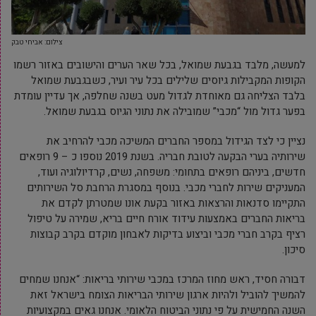
צילום: אביחי טבק
למעשה, מלבד בגבעת שמואל, בכל שאר הערים והישובים באזור רשמו
הקופות המקבילות גיוסים שלילים בכל עיר ועיר, כשבגבעת שמואל
בלבד הצליחה גם מאוחדת לגדול מעט בשנה שחלפה, אך עדיין עומדת
בפער גדול מול “מכבי” שמובילה את נתוני הגיוס בגבעת שמואל.
נציין כי לצד הגידול במספר החברים המשיכה מכבי להרחיב את
שירותיה בערי הבקעה לטובת חבריה. בשנת 2019 נוספו כ – 9 רופאים
חדשים, ביניהם רופאים בתחומי: משפחה, נשים, קרדיולוגיה ועוד,
המעניקים שירות לחברי מכבי. בנוסף במסגרת הרחבת סל השירותים
התקיימו סדנאות והרצאות באזור בקעת אונו שמטרתן לקדם את
בריאות החברים באמצעות עידוד אורח חיים בריא, שמירה על טיפול
רציף בקרב חברי מכבי וביצוע בדיקות לאבחון מוקדם בקרב קבוצות
סיכון.
דבורה חסיד, ראש מחוז המרכז במכבי שירותי בריאות: “אנחנו שמחים
להמשיך להוביל ולהיות ארגון שירותי הבריאות הצומח בישראל זאת
השנה החמישית על פי נתוני הביטוח הלאומי. אנחנו גאים במקצועיות