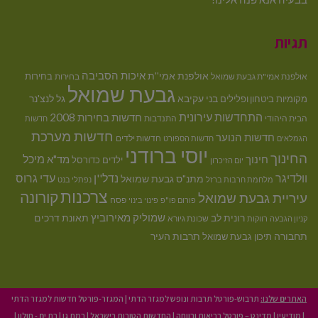
תגיות
איכות הסביבה
אולפנת אמי''ת
בחירות
אולפנת אמי"ת גבעת שמואל
בחירות
גבעת שמואל
בני עקיבא
גל לנצ'נר
מקומיות
ביטחון ופלילים
התחדשות עירונית
חדשות בחירות 2008
הבית היהודי
התנדבות
חדשות
חדשות מערכת
חדשות הנוער
חדשות ילדים
הגמלאים
חדשות הספורט
יוסי ברודני
החינוך
מיכל
חינוך
מד"א
ילדים
כדורסל
יום הזיכרון
וולדיגר
נדל''ן
עדי גרוס
מתנ"ס גבעת שמואל
מלחמת חרבות ברזל
נפתלי בנט
צרכנות
קורונה
עיריית גבעת שמואל
פסח
פורום פו"פ
פינוי בינוי
רונית לב
שמוליק מאירוביץ
תאונת דרכים
שכונת גיורא
קניון הגבעה
רווקות
תחבורה
תיכון גבעת שמואל
תרבות העיר
האתרים שלנו:
תרבוש-פורטל תרבות ונופש למגזר הדתי
|
המגזר-פורטל חדשות למגזר הדתי
|
מודיעין
|
מדינט – פורטל בריאות ורווחה
|
החדשות הטובות בישראל
|
רמת גן
|
בת ים - חולון
|