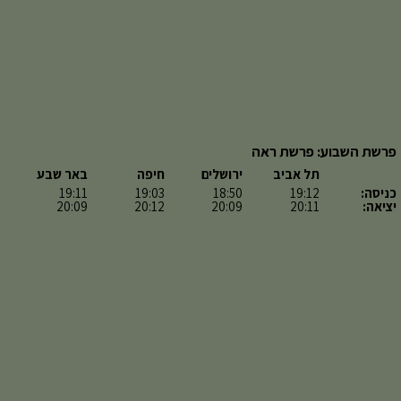
פרשת השבוע: פרשת ראה
תל אביב
ירושלים
חיפה
באר שבע
כניסה:
19:12
18:50
19:03
19:11
יציאה:
20:11
20:09
20:12
20:09