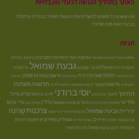
האתר בתהליך הנגשה לבעלי מוגבלויות
אנו עושים כל מאמץ להשלים את הנגשת האתר! במידה ונתקלת
בבעיה אנא פנה אלינו!
תגיות
איכות הסביבה
אולפנת אמי''ת
בחירות
אולפנת אמי"ת גבעת שמואל
בחירות
גבעת שמואל
בני עקיבא
גל לנצ'נר
מקומיות
ביטחון ופלילים
התחדשות עירונית
חדשות בחירות 2008
הבית היהודי
התנדבות
חדשות
חדשות מערכת
חדשות הנוער
חדשות ילדים
הגמלאים
חדשות הספורט
יוסי ברודני
החינוך
מיכל
חינוך
מד"א
ילדים
כדורסל
יום הזיכרון
וולדיגר
נדל''ן
עדי גרוס
מתנ"ס גבעת שמואל
מלחמת חרבות ברזל
נפתלי בנט
צרכנות
קורונה
עיריית גבעת שמואל
פסח
פורום פו"פ
פינוי בינוי
רונית לב
שמוליק מאירוביץ
תאונת דרכים
שכונת גיורא
קניון הגבעה
רווקות
תחבורה
תיכון גבעת שמואל
תרבות העיר