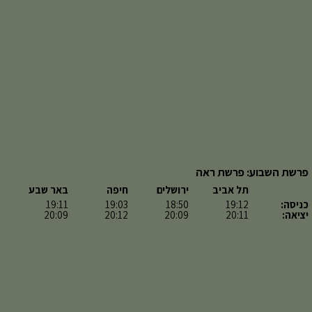
פרשת השבוע: פרשת ראה
תל אביב
ירושלים
חיפה
באר שבע
כניסה:
19:12
18:50
19:03
19:11
יציאה:
20:11
20:09
20:12
20:09