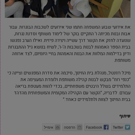
את אירועי שבוע המשפחה חתמו שני אירועים לשכבות הבוגרות. עבור
אבות ובנות מכיתה ו’ התקיים בוקר של לימוד משותף וסדנת נגרות,
שנועדה לחזק את הקשר דרך עשייה ויצירה פיזית. ואילו הערב נפגשו
בבית הספר האמהות לבנות בשכבות ה’-ו’, לשיח בנושא גיל ההתבגרות
ודיון בדילמות המלוות את הבנות והאמהות בחיי היומיום, לצד ארוחה
משותפת.
מיכל רוזנטל, מנהלת בית החינוך, סיכמה את סדרת המפגשים וציינה כי
“כנפי רוח” מבקש לבנות קהילה משותפת ולומדת המעצימה את
התלמידים בשלל היבטים משפחתיים, בכדי להוות מעטפת בריאה
עבורם. לדבריה, “הקשר עם הקהילה המקומית והמשפחתית מהדהד
בבית החינוך לצוות ולתלמידים כאחד.”
שיתוף
Twitter
Facebook
הדפסה
אימייל