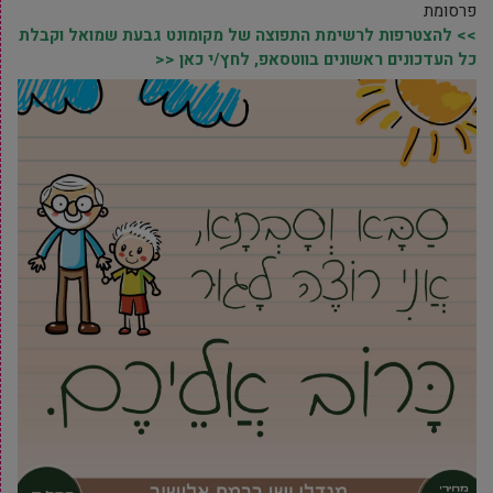
פרסומת
>> להצטרפות לרשימת התפוצה של מקומונט גבעת שמואל וקבלת
כל העדכונים ראשונים בווטסאפ, לחץ/י כאן <<