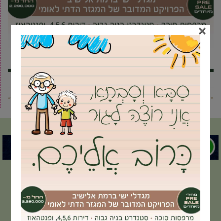
×
« פוסט קודם
פוסט הבא »