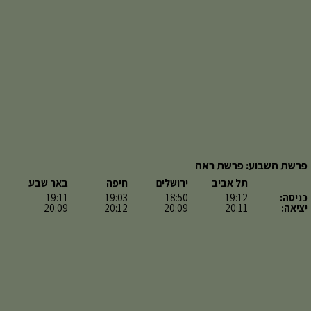
פרשת השבוע: פרשת ראה
תל אביב
ירושלים
חיפה
באר שבע
כניסה:
19:12
18:50
19:03
19:11
יציאה:
20:11
20:09
20:12
20:09