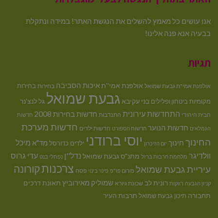
אנו עושים כל מאמץ להשלים את הנגשת האתר! במידה ונתקלת
בבעיה אנא פנה אלינו!
תגיות
איכות הסביבה
אולפנת אמי''ת
בחירות
אולפנת אמי"ת גבעת שמואל
בחירות
גבעת שמואל
בני עקיבא
גל לנצ'נר
מקומיות
ביטחון ופלילים
התחדשות עירונית
חדשות בחירות 2008
הבית היהודי
התנדבות
חדשות
חדשות מערכת
חדשות הנוער
חדשות ילדים
הגמלאים
חדשות הספורט
יוסי ברודני
החינוך
מיכל
חינוך
מד"א
ילדים
כדורסל
יום הזיכרון
וולדיגר
נדל''ן
עדי גרוס
מתנ"ס גבעת שמואל
מלחמת חרבות ברזל
נפתלי בנט
צרכנות
קורונה
עיריית גבעת שמואל
פסח
פורום פו"פ
פינוי בינוי
רונית לב
שמוליק מאירוביץ
תאונת דרכים
שכונת גיורא
קניון הגבעה
רווקות
תחבורה
תיכון גבעת שמואל
תרבות העיר