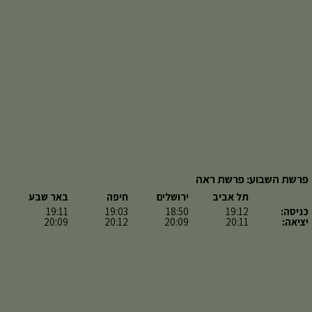
פרשת השבוע: פרשת ראה
תל אביב
ירושלים
חיפה
באר שבע
כניסה:
19:12
18:50
19:03
19:11
יציאה:
20:11
20:09
20:12
20:09