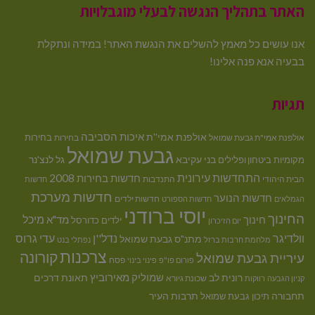
האתר בתהליך הנגשה לבעלי מוגבלויות
אנו עושים כל מאמץ להשלים את הנגשת האתר! במידה ונתקלת
בבעיה אנא פנה אלינו!
תגיות
איכות הסביבה
אולפנת אמי''ת
בחירות
אולפנת אמי"ת גבעת שמואל
בחירות
גבעת שמואל
בני עקיבא
גל לנצ'נר
מקומיות
ביטחון ופלילים
התחדשות עירונית
חדשות בחירות 2008
הבית היהודי
התנדבות
חדשות
חדשות מערכת
חדשות הנוער
חדשות ילדים
הגמלאים
חדשות הספורט
יוסי ברודני
החינוך
מיכל
חינוך
מד"א
ילדים
כדורסל
יום הזיכרון
וולדיגר
נדל''ן
עדי גרוס
מתנ"ס גבעת שמואל
מלחמת חרבות ברזל
נפתלי בנט
צרכנות
קורונה
עיריית גבעת שמואל
פסח
פורום פו"פ
פינוי בינוי
רונית לב
שמוליק מאירוביץ
תאונת דרכים
שכונת גיורא
קניון הגבעה
רווקות
תחבורה
תיכון גבעת שמואל
תרבות העיר