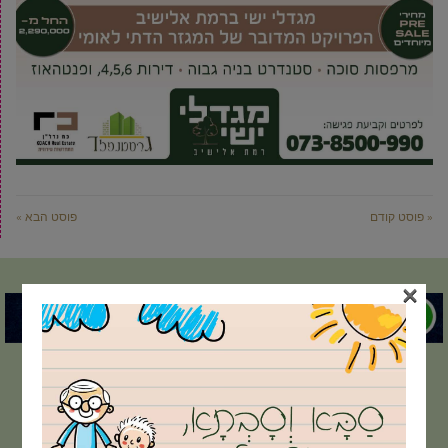
« פוסט קודם
פוסט הבא »
×