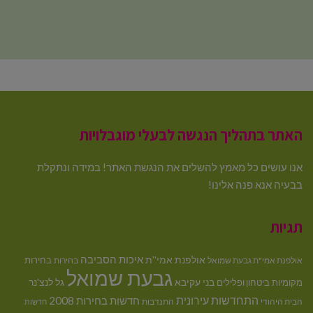
האתר בתהליך הנגשה לבעלי מוגבלויות
אנו עושים כל מאמץ להשלים את הנגשת האתר! במידה ונתקלת
בבעיה אנא פנה אלינו!
תגיות
איכות הסביבה
אולפנת אמי''ת
בחירות
אולפנת אמי"ת גבעת שמואל
בחירות
גבעת שמואל
בני עקיבא
גל לנצ'נר
מקומיות
ביטחון ופלילים
התחדשות עירונית
חדשות בחירות 2008
הבית היהודי
התנדבות
חדשות