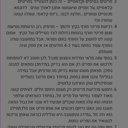
פריטים בסיסים וקלאסיים – זה הזמן להצטייד בפריטים
קלאסיים ,על זמניים שישמשו אתכן לאורך שנים . לדוגמא:
מכנסיים שחורים , חולצה לבנה , ג’ינס קלאסי, שמלה קטנה
שחורה וכו’.
רכישת פריטי חורף בקיץ ולהפך – מניסיון ,רוב הרשתות מציעות
מגוון פריטי חורף בהנחות גדולות לצד הסיילים של הקיץ . אמנם
קשה לנו לחשוב על החורף בחום הנוראי, אבל במחשבה שניה
החורף עומד בפתח בעוד כ-4 חודשים אז אין ספק שזה
משתלם.
בסוף עונה מלאי המידות והמגוון מוגבל ,לכן חשוב לא להתפתות
ולרכוש את הפריט רק אם הוא בדיוק במידתכן ומתאים למבנה
גופכן. מצאתן משהו שהוא בדיוק מה שרציתן אבל במידה
גבולית? עזבו אותו בחנות, במיוחד באם מדובר בנעליים
שהסיכויים שהן התרחבו קלושים.
הימנעו מרכישת פריטים רק מעצם היותם זולים. לעיתים קשה
מאוד לעמוד בפיתוי של פריט זול, במיוחד כשרואים שלפני
ההנחה הוא עלה מאות שקלים ועכשיו לא עובר את גבול המאה.
חשבו טוב האם הייתם רוכשים את אותו פריט אם מלכתחילה
הוא היה זול ,במידה והתשובה היא שלילית כנראה שאתן צריכות
להשאיר את הפריט בחנות.
סוף עונה הנו זמן טוב לקנות פריטים איכותיים שבתחילת העונה