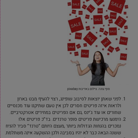
סוף עונה. צילום באדיבות pixabay
לפני שאתן יוצאות לסיבוב שופינג, רצוי להעיף מבט בארון
ולראות איזה פריטים חסרים לכן אין טעם שתיקנו עוד מכנסיים
שחורים או עוד ג’ינס ,גם אם הפריטים במחירים אטרקטיביים.
הימנעו מרכישת פריטים סופר טרנדים. בד”כ פריטים אלו
נמכרים בהנחות הגדולות ביותר ,מעצם היותם “טרנד” סביר להניח
ששנה הבאה כבר לא יהיו בסביבה ולכן ההשקעה אינה משתלמת.