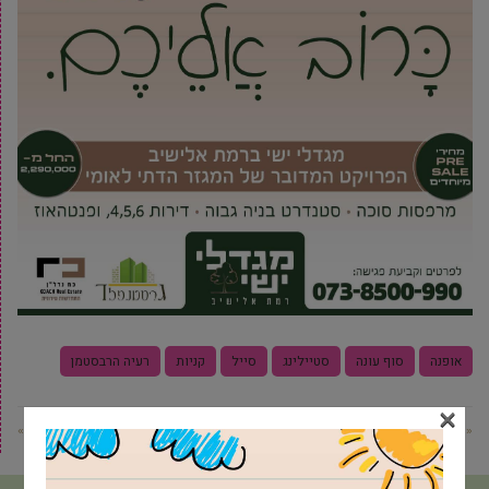
אופנה
סוף עונה
סטיילינג
סייל
קניות
רעיה הרבסטמן
×
« פוסט קודם
פוסט הבא »