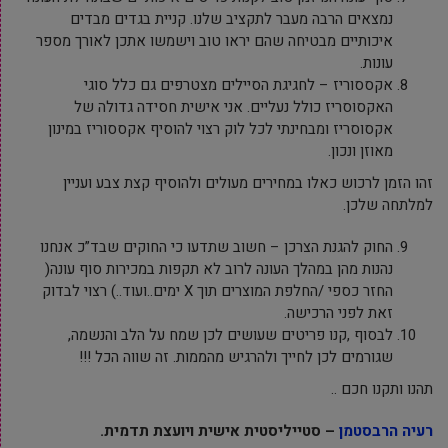
נמצאים הרבה מעבר לתקציב שלנו. קניית בגדים מבדים
איכותיים מבטיחה שהם יראו טוב וישמשו אתכן לאורך מספר
עונות.
אקססוריז – לחגיגת הסיילים מצטרפים גם כלל סוגי
האקסוסריז כולל נעליים. אני אישית חסידה גדולה של
אקסוסריז ומבחינתי לכל לוק רצוי להוסיף אקססוריז במינון
מאוזן ונכון.
זהו הזמן לרכוש כאלו במחירים מעולים ולהוסיף קצת צבע ועניין
למלתחה שלכן.
החוק להגנת הצרכן – חשוב שתדעו כי החוקים שבד”כ אנחנו
נהנות מהן במהלך העונה לרוב לא תקפות במכירות סוף עונה(
החזר כספי /החלפת המוצרים תוך X ימים..ועוד..) רצוי לבדוק
זאת לפני הרכישה.
לבסוף ,קנו פריטים שעושים לכן שמח על הלב והנשמה,
שגורמים לכן לחייך ולהרגיש מהממות. זה שווה הכל !!!
תהנו ותקנו חכם ..
רעיה הרבסטמן
– סטייליסטית אישית ויועצת תדמית.