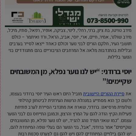
מירב טויטו, בת ציון, ברני, רחלי, לינוי, צביקה, אופיר, רפאל, סתיו, מיכל,
מירב שולנר, אמיר, חיים, ארי, יוסי, אביב, הראל, ורד ואיתמר – כולם
תושבי העיר, חלקם הורים לבני נוער וכולם כאחד ייצאו לסייר בערבים
ובלילות בהתנדבות מלאה אל המרחבים הציבוריים בהם מתגודדים בני
הנוער בלילות.
יוסי ברודני: “
יש לנו נוער נפלא, מן המשובחים
שקיימים!”
את
סיירת ההורים היישובית
מוביל היום ראש העיר יוסי ברודני בעצמו,
ולשם כך הוא מסתייע במנהלת הרשות העירונית לביטחון קהילתי
שלומית מרסיאנו. ברודני, שארח את מתנדבי הסיירת לערב פתיחת
פעילות הקיץ הודה להם על המרץ והרצון, וכמובן התייחס גם לבני הנוער
עצמם. “כמו שאני תמיד נוהג להגיד, יש לנו נוער נפלא, מן המשובחים
שקיימים” אמר ברודני, “אבל, בני הנוער הם בעלי שפה המיוחדת להם,
יש להם בילויים המיוחדים להם ויש להם גם לצערנו סכנות רבות