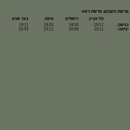
פרשת השבוע: פרשת ראה
תל אביב
ירושלים
חיפה
באר שבע
כניסה:
19:12
18:50
19:03
19:11
יציאה:
20:11
20:09
20:12
20:09