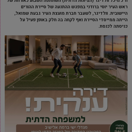
ח”כ מיכל וולדיגר (הציונות הדתית) השתתפה השבוע כאורחת של
ראש העיר יוסי ברודני במפגש ההתנעה של סיירת ההורים
היישובית. וולדיגר, לשעבר חברת מועצת העיר גבעת שמואל,
הייתה ממייסדי הסיירת ואף לקחה בה חלק באופן פעיל על
כניסתה לכנסת.