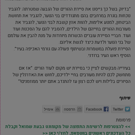
“בדיוק בשל כך גייסנו את סיירת ההורים של הגבעה שמטרתה: להגביר
נוכחות בוגרת במרחבים בהם מתגודדים בני הנוער, להגביר את תחושת
הביטחון, למנוע אלימות, להוות אוזן קשבת לבני הנוער, להגביר את
מעורבות ההורים בחייהם של הילדים, להסביר להם על הסכנות ועוד
ועוד. חבריי הסיירת עוברים הכשרות מיוחדות על מנת להבין את עולמם
של בני הנוער ולדעת כיצד לגשת אליהם.
הסיירת פועלת במשמרות ובשיתוף פעולה עם גורמי האכיפה בעיר”.
הוסיף ראש העיר ברודני.
בעירייה מבקשים לציין כי בסיירת יש מקום לעוד הורים. “אז אם
מתחשק לכם להיות מעורבים בחיי ילדיכם, לחוש את האדרנלין של
הסיורים בלילות ויש לכם רצון עז להתנדב אתם יותר ממוזמנים!”
שיתוף
Twitter
Facebook
הדפסה
אימייל
פרסומת
>> להצטרפות לרשימת התפוצה של מקומונט גבעת שמואל וקבלת
כל העדכונים ראשונים בווטסאפ, לחץ/י כאן <<