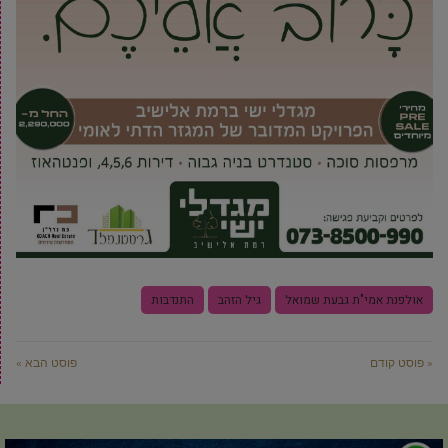
אולפנת אמי"ת גבעת שמואל
גיל הזהב
התנדבות
« פוסט קודם
פוסט הבא »