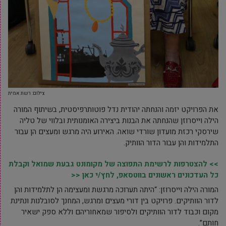
צילום: רשת אמית
את הפרויקט יזמה והנחתה יהודית נדל פוטותרפיסטית, בשיתוף המורה
הילה וייסרוזן שהנחתה את הבנות ביצירה האומנותית ובלווי של טליה
שירסקי רכזת מועדון שורדי שואה. האירוע היה מרגש ומעצים הן עבור
התלמידות והן עבור הדור הוותיק.
>> להצטרפות לרשימת התפוצה של מקומונט גבעת שמואל וקבלת
כל העדכונים ראשונים בווטסאפ, לחץ/י כאן <<
המורה הילה וייסרוזן: “היתה תערוכה מרגשת ומעצימה הן לתלמידות והן
לדור הוותיקים. פרויקט בין דורי מעצים ומרגש, המחנך לסובלנות ונתינת
מקום וכבוד לדור הוותיקים ולסיפור שמאחוריהם וללא ספק ישאיר
חותם”.