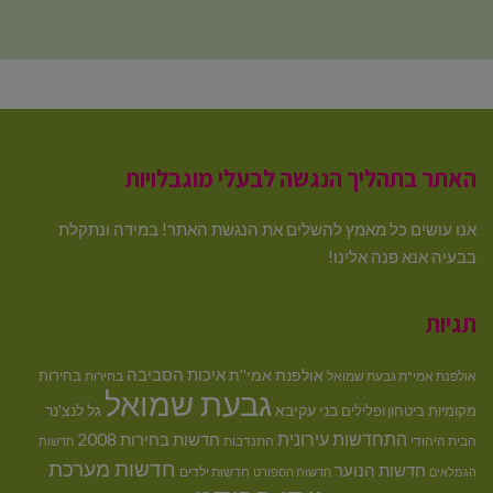
האתר בתהליך הנגשה לבעלי מוגבלויות
אנו עושים כל מאמץ להשלים את הנגשת האתר! במידה ונתקלת
בבעיה אנא פנה אלינו!
תגיות
איכות הסביבה
אולפנת אמי''ת
בחירות
אולפנת אמי"ת גבעת שמואל
בחירות
גבעת שמואל
בני עקיבא
גל לנצ'נר
מקומיות
ביטחון ופלילים
התחדשות עירונית
חדשות בחירות 2008
הבית היהודי
התנדבות
חדשות
חדשות מערכת
חדשות הנוער
חדשות ילדים
הגמלאים
חדשות הספורט