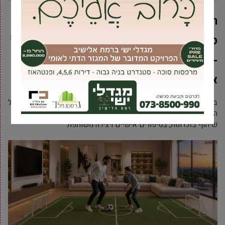
השבוע התקיימה תערוכת סיום במסגרת
מעורבות אישית ‘סיפורי סבתא – פרויקט בין דורי’
– בין דור הוותיקים בגבעת שמואל לבנות מגמת
אמנות מאולפנת אמית גבעת שמואל.
במהלך השנה נפגשו התלמידות אחת לשבוע -במועדון שנמצא ב’בית על
הגבעה’, המפגשים כללו שיח קבוצתי ואישי סביב תמונות, ביקורי בית,
שיתוף בזכרונות, בסיפורים אישיים ויצירה משותפת.