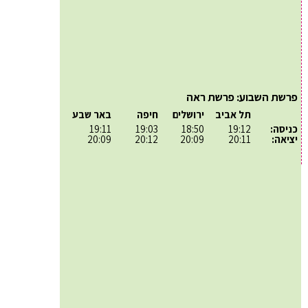
פרשת השבוע: פרשת ראה
תל אביב
ירושלים
חיפה
באר שבע
כניסה:
19:12
18:50
19:03
19:11
יציאה:
20:11
20:09
20:12
20:09