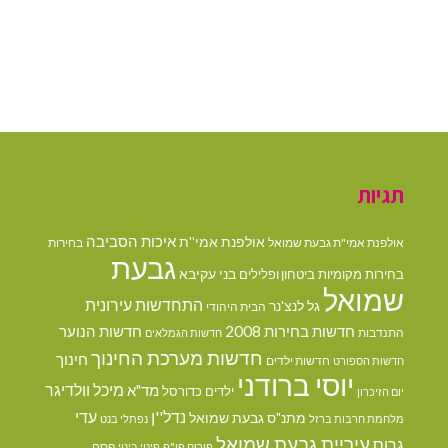
תגיות
איכות הסביבה
אולפנת אמי''ת
אולפנת אמי"ת גבעת שמואל
בחירות
גבעת
בני עקיבא
בחירות מקומיות
ביטחון ופלילים
שמואל
התחדשות עירונית
גל לנצ'נר
הבית היהודי
חדשות בחירות 2008
חדשות הנוער
התנדבות
חדשות הגמלאים
חדשות מערכת החינוך
חינוך
חדשות ילדים
חדשות הספורט
יוסי ברודני
מיכל וולדיגר
מד"א
ילדים
כדורסל
יום הזיכרון
נדל''ן
עדי
מתנ"ס גבעת שמואל
מלחמת חרבות ברזל
נפתלי בנט
עיריית גבעת שמואל
גרוס
פסח
פורום פו"פ
פינוי בינוי