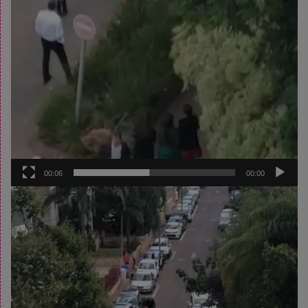
00:06
00:00
נגן
וידאו