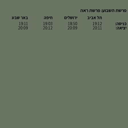
פרשת השבוע: פרשת ראה
תל אביב
ירושלים
חיפה
באר שבע
כניסה:
19:12
18:50
19:03
19:11
יציאה:
20:11
20:09
20:12
20:09