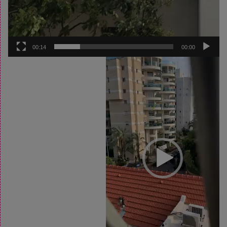
00:14
00:00
נגן
וידאו