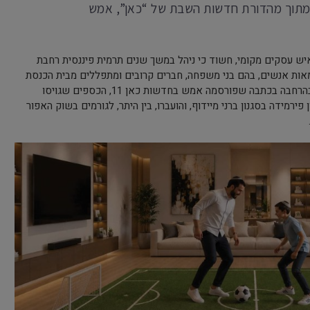
 מתוך מהדורת חדשות השבת של “כאן”, אמש
איש עסקים מקומי, חשוד כי ניהל במשך שנים תרמית פיננסית רחבת
ס כ־50 מיליון שקל ממאות אנשים, בהם בני משפחה, חברים קרובים ומתפללים מבית הכנסת
שבו שימש כגבאי. לפי העדויות, המובאות בהרחבה בכתבה שפורסמה אמש בחדשות כאן 11, הכספים שגויסו
פירמידה בסגנון ברני מיידוף, והועברו, בין היתר, לגורמים בשוק האפור