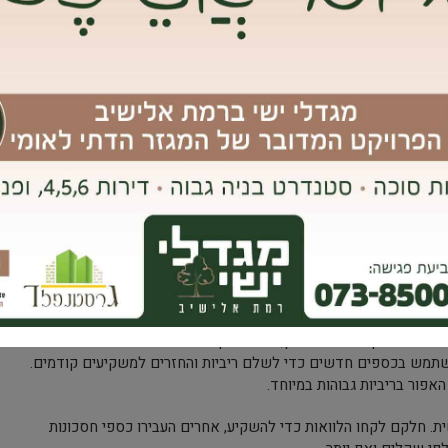
צילום אילוסטרציה. עיבוד AI
 מוקלטת שהעביר לכתב ערוץ 11 אחד מחבריו הקרובים של נוימן, הודה נוימן יום לפני התפוצצות הפרשה כי
 השתמש בכספים חדשים כדי לשלם ריביות והחזרים למשקיעים קודמים.
אפור בריביות גבוהות במיוחד.
ת. חלקם לקחו הלוואות כדי להשקיע, אחרים העבירו כספי חסכונות