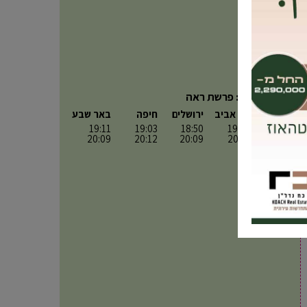
פרשת השבוע: פרשת ראה
תל אביב
ירושלים
חיפה
באר שבע
כניסה:
19:12
18:50
19:03
19:11
יציאה:
20:11
20:09
20:12
20:09