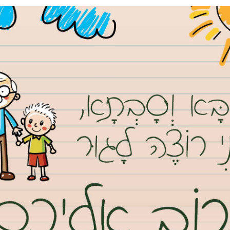
הולכים וגדלים, החל מהלוואות של עשרות אלפי שקלים ועד מאות אלפים
ספים שוב ושוב, מתוך אמון אישי שנבנה לאורך שנים של קשרי שכנות,
נחתמו הסכמים פורמליים, וההעברות בוצעו באמצעות העברות בנקאיות
נט גבעת שמואל וקבלת כל העדכונים ראשונים בווטסאפ, לחץ/י
הריבית החודשיים הופסקו, ונוימן הפסיק לענות לפניות. זמן קצר לאחר
מכן הוגשה בקשה להסדר נושים בשם החברה שבבעלותו. מבקשה זו עלה כי היקף הכספים שגויסו הגיע לכ־50