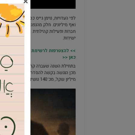
×
לפי העדויות, נוימן גייס כספים בהיקפים 
ואף מיליונים. חלק מהנפגעים העבירו לו כ
חברות ופעילות קהילתית. במקרים רבים לא 
ישירות.
>> להצטרפות לרשימת התפוצה של מקומו
כאן <<
בתחילת השנה שעברה קרס המנגנון. תשלומי 
מיליון שקל, מכ־140 נושים שונים, חלקם בסכומים של מיליוני שקלים.