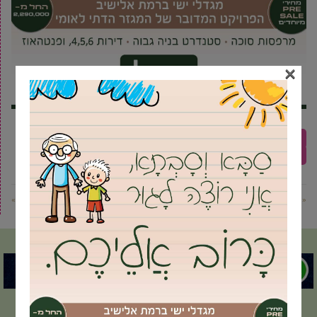
×
איטליה
אירופה
גרמניה
הולנד
טיולי פארקים
טיולים
סופ"ש
ספרד
צרפת
« פוסט קודם
פוסט הבא »