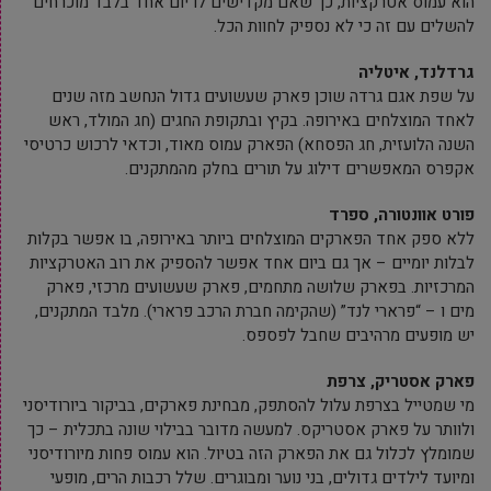
הוא עמוס אטרקציות, כך שאם מקדישים לו יום אחד בלבד מוכרחים
להשלים עם זה כי לא נספיק לחוות הכל.
גרדלנד, איטליה
על שפת אגם גרדה שוכן פארק שעשועים גדול הנחשב מזה שנים
לאחד המוצלחים באירופה. בקיץ ובתקופת החגים (חג המולד, ראש
השנה הלועזית, חג הפסחא) הפארק עמוס מאוד, וכדאי לרכוש כרטיסי
אקפרס המאפשרים דילוג על תורים בחלק מהמתקנים.
פורט אוונטורה, ספרד
ללא ספק אחד הפארקים המוצלחים ביותר באירופה, בו אפשר בקלות
לבלות יומיים – אך גם ביום אחד אפשר להספיק את רוב האטרקציות
המרכזיות. בפארק שלושה מתחמים, פארק שעשועים מרכזי, פארק
מים ו – “פרארי לנד” (שהקימה חברת הרכב פרארי). מלבד המתקנים,
יש מופעים מרהיבים שחבל לפספס.
פארק אסטריק, צרפת
מי שמטייל בצרפת עלול להסתפק, מבחינת פארקים, בביקור ביורודיסני
ולוותר על פארק אסטריקס. למעשה מדובר בבילוי שונה בתכלית – כך
שמומלץ לכלול גם את הפארק הזה בטיול. הוא עמוס פחות מיורודיסני
ומיועד לילדים גדולים, בני נוער ומבוגרים. שלל רכבות הרים, מופעי