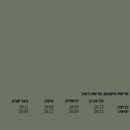
פרשת השבוע: פרשת ראה
תל אביב
ירושלים
חיפה
באר שבע
כניסה:
19:12
18:50
19:03
19:11
יציאה:
20:11
20:09
20:12
20:09