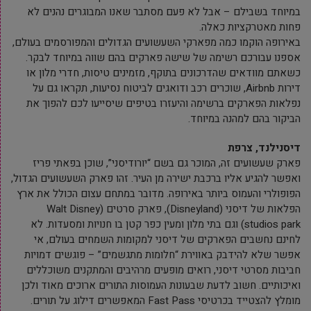
במיוחד בשבילם – אבל לא פעם מסתבר שאנו המבוגרים נהנים לא
פחות מאטרקציות כאלה.
באירופה הוקמו כמה מפארקי השעשועים הגדולים והמפורסמים בעולם,
אספנו עבורכם רשימה של שישה פארקים בהם שווה במיוחד לבקר.
כשאתם מוודאים שהדרכונים בתוקף, מזמינים טיסות, חדרי מלון או
דירות Airbnb, שוכרים רכב ודואגים לביטוח נסיעות, תקראו גם על
נפלאות הפארקים ברשימה והיעזרו בטיפים שיסייעו לכם להפוך את
הביקור בהם למהנה במיוחד.
דיסנילנד, צרפת
פארק שעשועים זה, המוכר גם בשם “יורודיסני”, שוכן בפאתי פריז
ואפשר להגיע אליו ברכבת ישירה מן העיר. זהו פארק השעשועים הגדול,
הפופולרי והעמוס ביותר באירופה. מדובר במתחם עצום הכולל את ארץ
הפלאות של דיסני (Disneyland), פארק סרטים (Walt Disney
studios park) וגם בתי מלון ומעין כפר קטן בו חנויות ומסעדות. לא
לחינם נחשבים הפארקים של דיסני למקומות השמחים בעולם, אי
אפשר שלא להידבק באווירת “חלומות מתגשמים” – פוגשים דמויות
חביבות מסרטי דיסני, רואים מופעים מרהיבים והמתקנים משוכללים
ואיכותיים. חשוב לדעת שבעונות העמוסות התורים ארוכים מאוד ולכן
מומלץ להצטייד בכרטיסי Fast Pass המאפשרים דילוג על תורים.