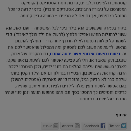
קוסמות, דולפינים וכלבי ים, קרבות נוסח אסטריקס (הקומיקס
המפורסם על גיבוריו החביבים, אסטריקס וחבריו). כדאי לדעת כי הכל
מתנהל בצרפתית, אך גם אם לא מבינים – החוויה עדיין קסומה.
ביקור בפארק שעשועים הוא בילוי כיפי לכל המשפחה – ועם זאת, הוא
עשוי להתגלות מתיש ואפילו מלחיץ (למשל אם ילד הולך לאיבוד). כדי
לשמור על שלוות הנפש ולא להתרוצץ יותר מדי – מומלץ להתכונן
מראש, לדעת מה חשוב לכם להספיק ומה המסלול שיאפשר לכם את
זה.
ביטוח נסיעות איכותי אשר יכסה אתכם
, גם במקרים של ארנק
שנגנב, תיק שאבד או, חלילה, פציעה יאפשר לכם להינות בראש שקט.
פארקי השעשועים עליהם המלצנו הם רחבי ידיים, ולכן תצטרכו ללכת
הרבה. קחו את זה בחשבון, הצטיידו בטיולון גם אם הילד הקטן ביותר
שלכם כבר לא בדיוק בגיל, ותזכרו כי יש פארקים (אפטלינג למשל)
בהם אפשר לשכור מעין עגלה לילדים ולציוד. קחו איתכם שתייה,
כריכים וחטיפים כך תחסכו כסף וגם תהנו מחופש תנועה וזמן פנוי שהיה
מתבזבז על ישיבה במזנונים.
שיתוף
Twitter
Facebook
הדפסה
אימייל