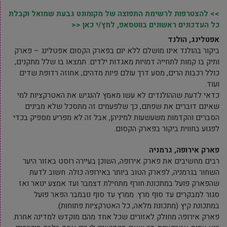
>> להצטרפות לרשימת התפוצה של מקומונט גבעת שמואל וקבלת
כל העדכונים ראשונים בווטסאפ, לחץ/י כאן <<
אפטלינג, הולנד
ביקור בהולנד אינו מושלם ללא יום בפארק הקסום אפטלינג – פארק
ותיק בו קמות לתחייה דמויות מאגדות ילדים. תמצאו בו שלל מתקנים,
כולל רכבות הרים, מסע דרך עולם פיות מדהים, אחוזה רדופת שדים
ועוד.
כדאי לדעת שההולנדים לא עשו מאמץ להנגיש את האטרקציות למי
שאינם דוברים את שפתם, כך שלפעמים זה מתסכל שלא מבינים
הסברים והקדמות משעשעות למיניהן, אבל זה לא מפריע מספיק בכדי
לפגוע בחווית ביקור בפארק הקסום.
פארק אירופה, גרמניה
רבים מחשיבים את פארק אירופה, השוכן בעיירה רוסט באזור היער
השחור בגרמניה, לפארק הטוב ביותר באירופה כולה. חשוב לדעת
שהפארק פועל במתכונת חורף מתחילת דצמבר ועד אמצע ינואר ואז
סגור למבקרים עד סוף מרץ. ממרץ עד סוף נובמבר הפאר פועל
במתכונת קיץ (מתכונת מלאה, כל האטרקציות פתוחות).
פארק אירופה מחולק לאזורים שכל אחד מהם מוקדש למדינה אחרת.