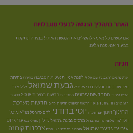
האתר בתהליך הנגשה לבעלי מוגבלויות
אנו עושים כל מאמץ להשלים את הנגשת האתר! במידה ונתקלת
בבעיה אנא פנה אלינו!
תגיות
איכות הסביבה
אולפנת אמי''ת
בחירות
אולפנת אמי"ת גבעת שמואל
בחירות
גבעת שמואל
בני עקיבא
גל לנצ'נר
מקומיות
ביטחון ופלילים
התחדשות עירונית
חדשות בחירות 2008
הבית היהודי
התנדבות
חדשות
חדשות מערכת
חדשות הנוער
חדשות ילדים
הגמלאים
חדשות הספורט
יוסי ברודני
החינוך
מיכל
חינוך
מד"א
ילדים
כדורסל
יום הזיכרון
וולדיגר
נדל''ן
עדי גרוס
מתנ"ס גבעת שמואל
מלחמת חרבות ברזל
נפתלי בנט
צרכנות
קורונה
עיריית גבעת שמואל
פסח
פורום פו"פ
פינוי בינוי