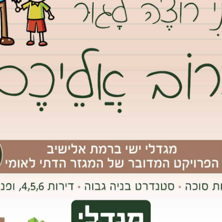
 אופן ענק, אש, דיאבולו ועוד להטוטים בשילוב מוסיקה קצבית ושיתוף
בהן: האלסטיקה- דמויות המשנות את צורתן, “מר טלוויזיה”, “אני פורים”
ת ברוח הקרנבל בונציה.
לוכה הגדולה- תהלוכה צבעונית ברוח קרנבל המסכות בונציה בה
ברוח הקרנבל בליווי נגנים אשר יגיעו לקניון הגבעה ויביאו עימם את אווירת