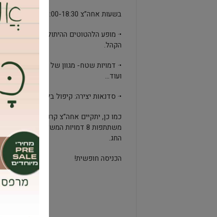
בשעות אחה”צ 16:00-18:30-
•· מופע הלהטוטים ההיתולי של שמבוקי- חד
הקהל.
•· דמויות שטח- מגוון של דמויות היתוליות 
ועוד…
•· סדנאות יצירה: קיפול בלונים ויצירת מסכו
כמו כן, יתקיים אחה”צ קרנבל המסכות- התה
משתתפות 8 דמויות המשלבות מסכות 
החג.
הכניסה חופשית!