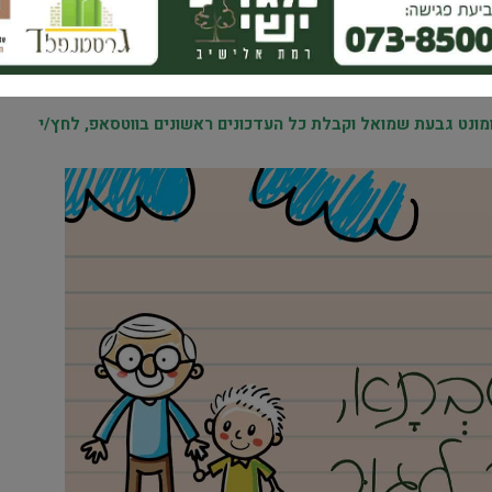
אימייל
נט גבעת שמואל וקבלת כל העדכונים ראשונים בווטסאפ, לחץ/י