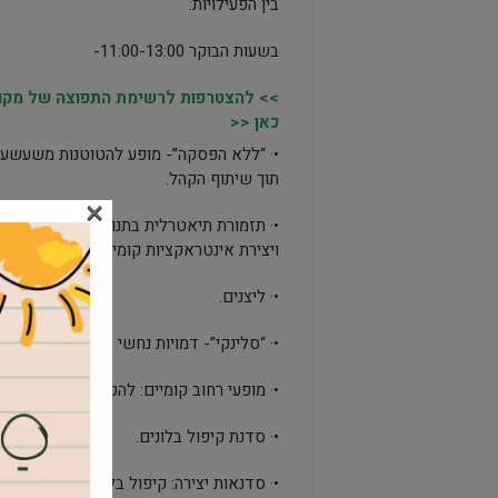
בין הפעילויות:
בשעות הבוקר 11:00-13:00-
>> להצטרפות לרשימת התפוצה של מקומו
כאן <<
•· “ללא הפסקה”- מופע להטוטנות משעשע ב
תוך שיתוף הקהל.
×
•· תזמורת תיאטרלית בתנועה – תהלוכה של 
ויצירת אינטראקציות קומית.
•· ליצנים.
•· “סלינקי”- דמויות נחשי אלומניום הנעות
•· מופעי רחוב קומיים: להטוטים, דמויות קב
•· סדנת קיפול בלונים.
•· סדנאות יצירה: קיפול בלונים ויצירת מסכו