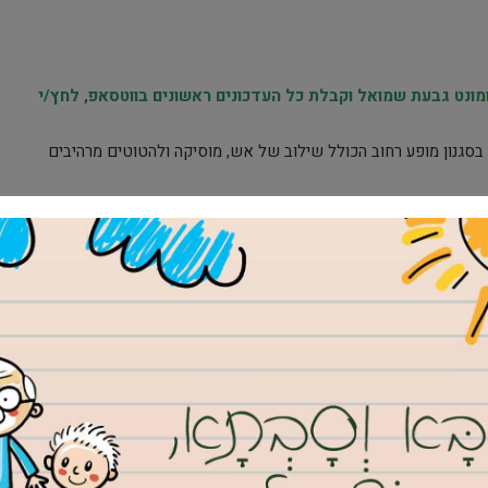
נט גבעת שמואל וקבלת כל העדכונים ראשונים בווטסאפ, לחץ/י
סגנון מופע רחוב הכולל שילוב של אש, מוסיקה ולהטוטים מרהיבים
נגנים בתלבושות צבעוניות המנגנים בסגנון “דיקסי” תוך שיתוף הקהל
 בחלל תוך יצירת אינטראקציה תנועתית עם הקהל.
יים מעוצבות ועוד…
ת ברוח הקרנבל בונציה.