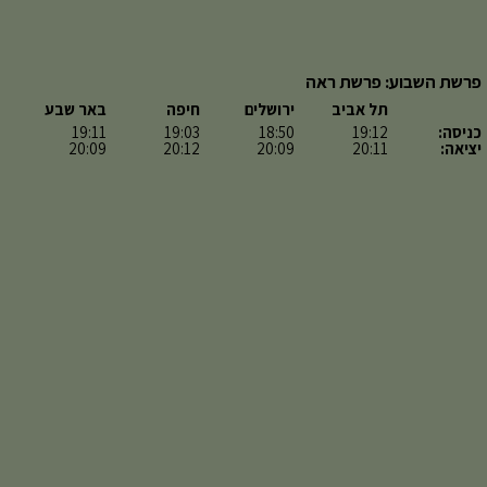
פרשת השבוע: פרשת ראה
תל אביב
ירושלים
חיפה
באר שבע
כניסה:
19:12
18:50
19:03
19:11
יציאה:
20:11
20:09
20:12
20:09