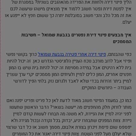
הליך פינוי דירה ולחוות את הפרידה מהאהובים בשנית? במסגרת של
איך לפנות דירת נפטר חשוב ללמוד איך מוצאים מישהו שיעשה לכם
את זה מכל הלב והכי חשוב בסובלנות יתרה כך ששום חפץ לא ייפגע או
יעלם.
איך מבצעים פינוי דירת נפטרים בגבעת שמואל – חשיבות
המסמכים
כפי שהבנתם,
פינוי דירה אחרי פטירה בגבעת שמואל
כרוך בקושי נפשי
ופיזי אבל לרוב מורכב נוכח העניין הלוגיסטי הנדרש כאן. זה יכול להיות
בית ללא רהיטים אבל במידה מסוימת זה יכול להיות בית שיש בו המון
חפצים אחרים, המון כלים למיין ולעיתים המון מסמכים יקרי ערך שצריך
למיין ביתר זהירות בכדי שלא לאבד ולגרום נזק בלתי הפיך לדורשי
העבודה – היורשים החוקיים.
כמו כן, במעמד הפינוי חשוב מאוד לדעת לאן כל פריט ופריט יפנה ואם
מותר לזרוק חלק מהחפצים מה ייעשה בשאר? הדבר הראשון שתעשו
לפני יהיה למיין את הניירת, לא משנה מה תבחרו לעשות קודם למיין
ניירת. צוות המפנים שתבחרו יגיע, יבדוק בכל נקודה ובכול מגירה ולא
יפספס שום פיסת זיכרון בצורת אלבום, מסמך חשוב או כל דבר שרצוי
שלא יעלם מעל לפני השטח. צוות פינוי דירה יאגור את כל החומרים