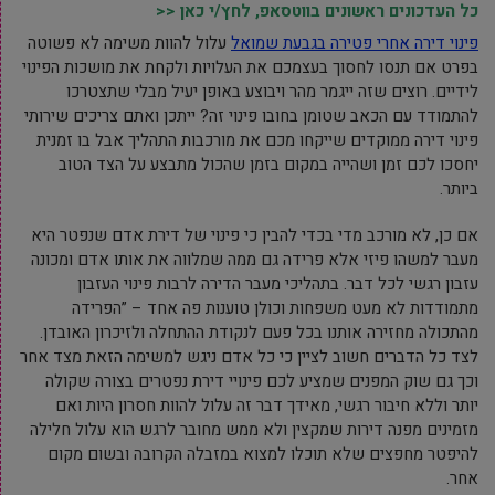
כל העדכונים ראשונים בווטסאפ, לחץ/י כאן <<
פינוי דירה אחרי פטירה בגבעת שמואל
עלול להוות משימה לא פשוטה
בפרט אם תנסו לחסוך בעצמכם את העלויות ולקחת את מושכות הפינוי
לידיים. רוצים שזה ייגמר מהר ויבוצע באופן יעיל מבלי שתצטרכו
להתמודד עם הכאב שטומן בחובו פינוי זה? ייתכן ואתם צריכים שירותי
פינוי דירה ממוקדים שייקחו מכם את מורכבות התהליך אבל בו זמנית
יחסכו לכם זמן ושהייה במקום בזמן שהכול מתבצע על הצד הטוב
ביותר.
אם כן, לא מורכב מדי בכדי להבין כי פינוי של דירת אדם שנפטר היא
מעבר למשהו פיזי אלא פרידה גם ממה שמלווה את אותו אדם ומכונה
עזבון רגשי לכל דבר. בתהליכי מעבר הדירה לרבות פינוי העזבון
מתמודדות לא מעט משפחות וכולן טוענות פה אחד – ”הפרידה
מהתכולה מחזירה אותנו בכל פעם לנקודת ההתחלה ולזיכרון האובדן.
לצד כל הדברים חשוב לציין כי כל אדם ניגש למשימה הזאת מצד אחר
וכך גם שוק המפנים שמציע לכם פינויי דירת נפטרים בצורה שקולה
יותר וללא חיבור רגשי, מאידך דבר זה עלול להוות חסרון היות ואם
מזמינים מפנה דירות שמקצין ולא ממש מחובר לרגש הוא עלול חלילה
להיפטר מחפצים שלא תוכלו למצוא במזבלה הקרובה ובשום מקום
אחר.