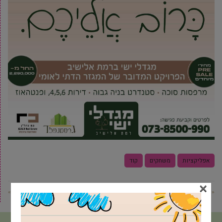
אפליקציות
משחקים
קוד
×
« פוסט קודם
פוסט הבא »