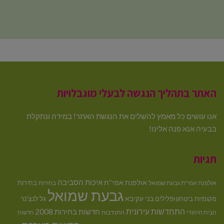
האתר בתהליך הנגשה לבעלי מוגבלויות
אנו עושים כל מאמץ להשלים את הנגשת האתר! במידה ונתקלת
בבעיה אנא פנה אלינו!
תגיות
איכות הסביבה
אולפנת אמי''ת
בחירות
אולפנת אמי"ת גבעת שמואל
בחירות
גבעת שמואל
בני עקיבא
גל לנצ'נר
מקומיות
ביטחון ופלילים
התחדשות עירונית
חדשות בחירות 2008
הבית היהודי
התנדבות
חדשות