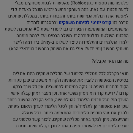
פלטפורמות נוספות כגון Roblox) מאפשרת לבנות משחקים מבלי
לדעת תכנות. עם זאת, בונה משחקי מחשב ירגיש מוגבל בצעדיו. כדי
לאפשר את היכולות הגמישות ביותר והגבוהות ביותר, במכללת שחקים
סייבר בנו
קורס יוניטי לפיתוח משחקים
ובמסגרתו לומדים
המשתתפים והמשתתפות הצעירים גם לימודי שפת C# הנחשבת לשפת
התכנות השלטת בפלטפורמה זו. משלב הבסיס ועד לרמת מומחה,
ילמדו התלמידים והתלמידות כיצד לשלוט ב-Unity ביד רמה ולייצר
משחקי מחשב (ומי יודע? אולי גם את משחק המחשב הוויראלי הבא).
מה הם תנאי הקבלה?
תנאי הקבלה לכל מסלולי הלימוד של מכללת שחקים הינם אנגלית
בסיסית המאפשרת להבין את האותיות ולקרוא משפטים שכן פקודות
הקוד נכתבות בשפה זו. זיקה בסיסית למחשבים, אין כל צורך ברקע
קודם / ידיעת קוד הוא ניסיון מעשי אחר. וכן מעבר ראיון קבלה אישי
הנערך מול סגל תכנית הלימוד. זהו למעשה, תנאי הקבלה החשוב ביותר
שכן הוא מאפשר הן לתלמיד/ה והן לסגל הלימוד לערוך תיאום ציפיות
ולהבין אם זוהי תוכנית הלימודים המתאימה ביותר. בכל שאלה
והתייעצות, ניתן לבקר באתר מכללת שחקים, ליצור קשר טלפוני עם
יועצי הלימודים או להשאיר פניה באתר לצורך קבלת שיחה חוזרת.