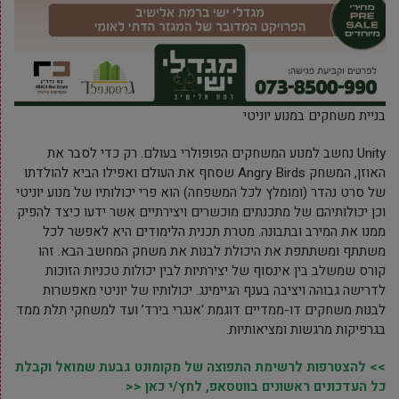
בניית משחקים במנוע יוניטי
Unity נחשב למנוע המשחקים הפופולרי בעולם. רק כדי לסבר את
האוזן, המשחק Angry Birds שסחף את העולם ואפילו הביא להולדתו
של סרט נהדר (ומומלץ לכל המשפחה) הוא פרי יכולותיו של מנוע יוניטי
וכן יכולותיהם של מתכנתים מוכשרים ויצירתיים אשר ידעו כיצד להפיק
ממנו את המירב ובתבונה. מטרת תכנית הלימודים היא לאפשר לכל
משתתף ומשתתפת את היכולת לבנות את משחק המחשב הבא. זהו
קורס שמשלב בין אינסוף של יצירתיות לבין יכולות טכניות הזוכות
לדרישה גבוהה ויציבה בענף הגיימינג. יכולותיו של יוניטי מאפשרות
לבנות משחקים דו-ממדיים דוגמת ‘אנגרי בירד’ ועד למשחקי תלת ממד
בגרפיקות מרגשות ומציאותיות.
>> להצטרפות לרשימת התפוצה של מקומונט גבעת שמואל וקבלת
כל העדכונים ראשונים בווטסאפ, לחץ/י כאן <<